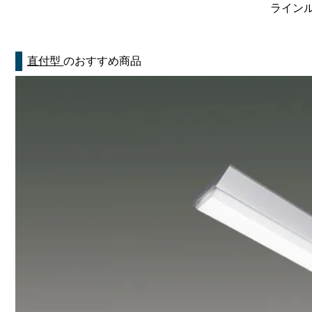
ラインルク
直付型
のおすすめ商品