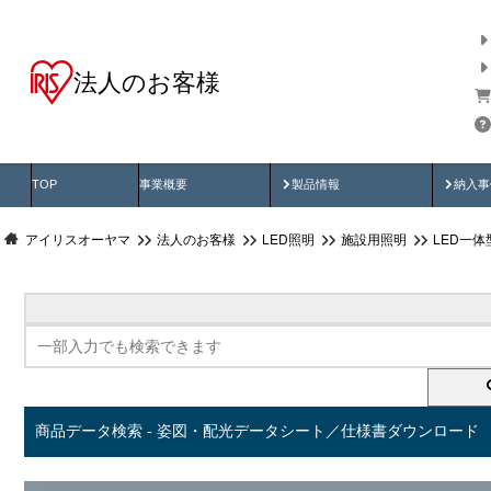
法人のお客様
商品データ検索
用途別から探す
納入
製品動画
納入
TOP
事業概要
製品情報
納入事
アイリスオーヤマ
法人のお客様
LED照明
施設用照明
LED一
商品データ検索 - 姿図・配光データシート／仕様書ダウンロード