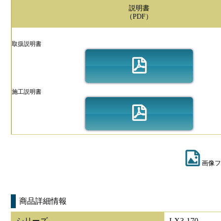
説明書
（PDF）
取扱説明書
施工説明書
画像フ
商品詳細情報
シリーズ
LX3-170