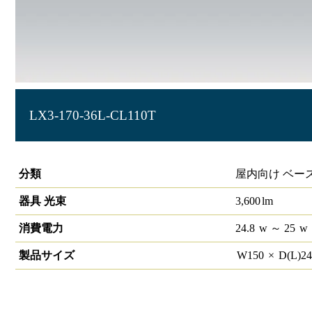
LX3-170-36L-CL110T
ラインルクス 直付型 非調光 110形 幅150
分類
屋内向け ベー
器具 光束
3,600
lm
消費電力
24.8
w
～ 25
w
製品サイズ
W
150
×
D(L)
2