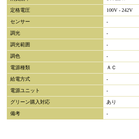
定格電圧
100V - 242V
センサー
-
調光
-
調光範囲
-
調色
-
電源種類
ＡＣ
給電方式
-
電源ユニット
-
グリーン購入対応
あり
備考
-