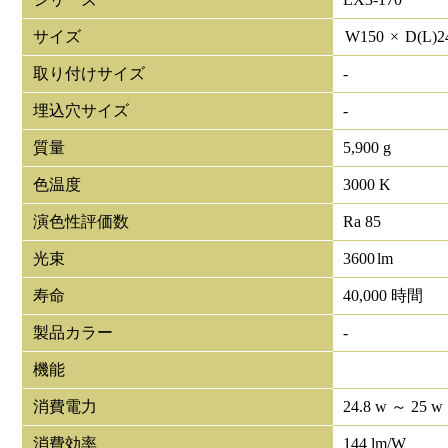
サイズ
W
150
×
D(L)
2
取り付けサイズ
-
埋込穴サイズ
-
質量
5,900 g
色温度
3000 K
演色性評価数
Ra 85
光束
3600
lm
寿命
40,000 時間
製品カラー
-
機能
消費電力
24.8 w ～ 25 w
消費効率
144 lm/W