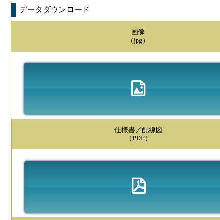
データダウンロード
画像
（jpg）
仕様書／配線図
（PDF）