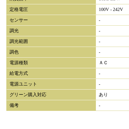
定格電圧
100V - 242V
センサー
-
調光
-
調光範囲
-
調色
-
電源種類
ＡＣ
給電方式
-
電源ユニット
-
グリーン購入対応
あり
備考
-