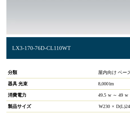
LX3-170-76D-CL110WT
ラインルクス 直付型 非調光 110形 幅230
分類
屋内向け ベー
器具 光束
8,000
lm
消費電力
49.5
w
～ 49
w
製品サイズ
W
230
×
D(L)
2