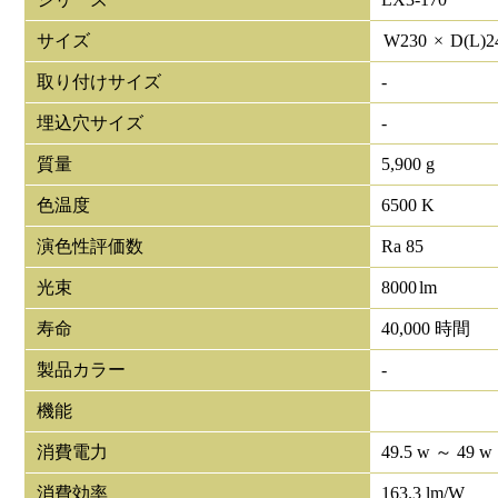
サイズ
W
230
×
D(L)
2
取り付けサイズ
-
埋込穴サイズ
-
質量
5,900 g
色温度
6500 K
演色性評価数
Ra 85
光束
8000
lm
寿命
40,000 時間
製品カラー
-
機能
消費電力
49.5 w ～ 49 w
消費効率
163.3 lm/W