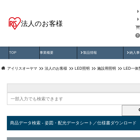
法人のお客様
商品データ検索
用途別から探す
納入
製品動画
納入
TOP
事業概要
製品情報
納入事
アイリスオーヤマ
法人のお客様
LED照明
施設用照明
LED一
商品データ検索 - 姿図・配光データシート／仕様書ダウンロード