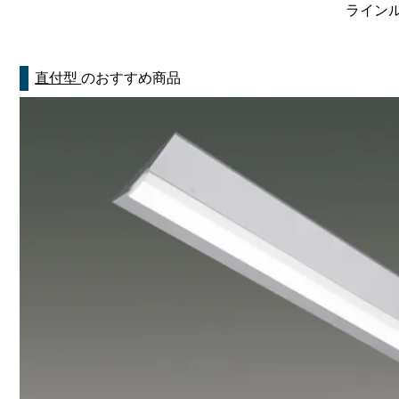
ラインルク
直付型
のおすすめ商品