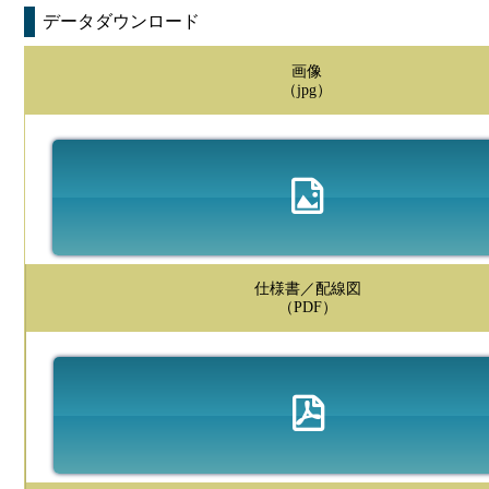
データダウンロード
画像
（jpg）
仕様書／配線図
（PDF）