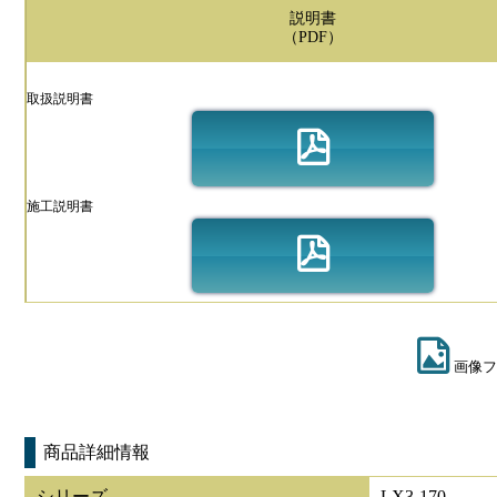
説明書
（PDF）
取扱説明書
施工説明書
画像フ
商品詳細情報
シリーズ
LX3-170