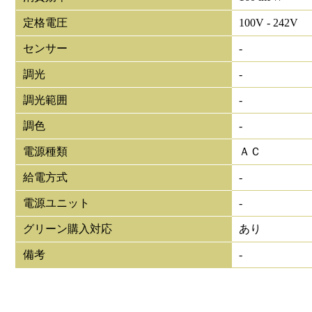
定格電圧
100V - 242V
センサー
-
調光
-
調光範囲
-
調色
-
電源種類
ＡＣ
給電方式
-
電源ユニット
-
グリーン購入対応
あり
備考
-