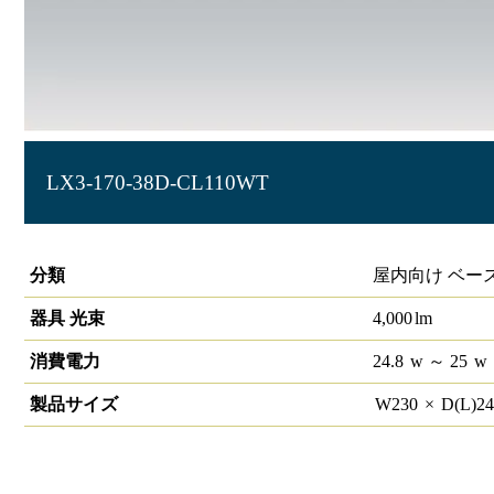
LX3-170-38D-CL110WT
ラインルクス 直付型 非調光 110形 幅230
分類
屋内向け ベー
器具 光束
4,000
lm
消費電力
24.8
w
～ 25
w
製品サイズ
W
230
×
D(L)
2