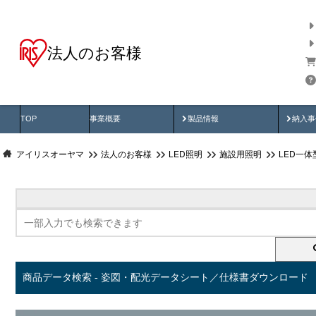
法人のお客様
商品データ検索
用途別から探す
納入
製品動画
納入
TOP
事業概要
製品情報
納入事
アイリスオーヤマ
法人のお客様
LED照明
施設用照明
LED一
商品データ検索 - 姿図・配光データシート／仕様書ダウンロード