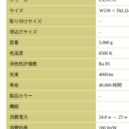
サイズ
W
230
×
D(L)
2
取り付けサイズ
-
埋込穴サイズ
-
質量
5,900 g
色温度
6500 K
演色性評価数
Ra 85
光束
4000
lm
寿命
40,000 時間
製品カラー
-
機能
消費電力
24.8 w ～ 25 w
消費効率
160 lm/W