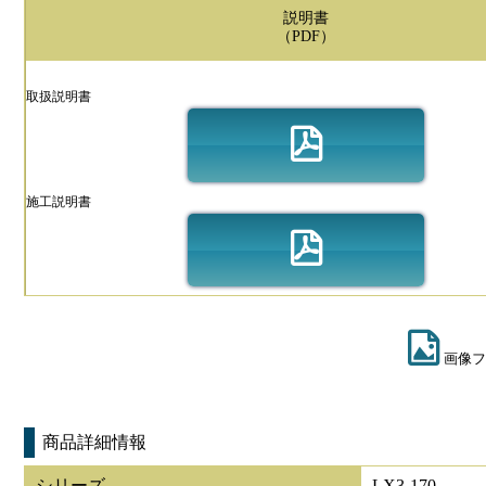
説明書
（PDF）
取扱説明書
施工説明書
画像フ
商品詳細情報
シリーズ
LX3-170