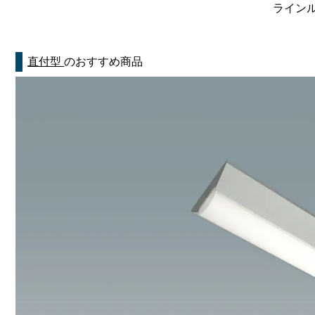
ラインルク
直付型
のおすすめ商品