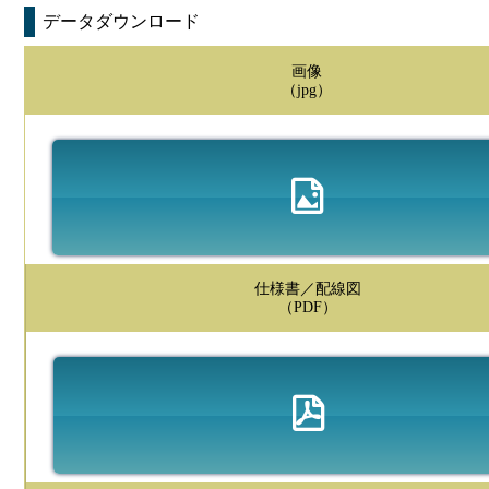
データダウンロード
画像
（jpg）
仕様書／配線図
（PDF）