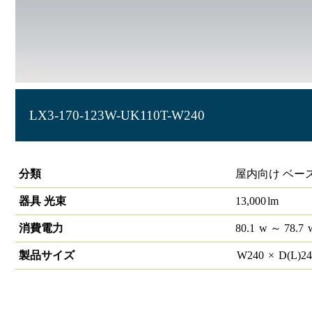
LX3-170-123W-UK110T-W240
ラインルクス 埋込型 非調光 110形 幅220
分類
屋内向け ベー
器具 光束
13,000
lm
消費電力
80.1
w
～ 78.7
製品サイズ
W
240
×
D(L)
2