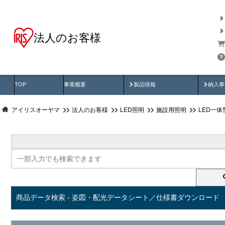
法人のお客様
商品データ検索
用途別から探す
納入
製品動画
納入
TOP
事業概要
製品情報
納入事
アイリスオーヤマ
法人のお客様
LED照明
施設用照明
LED一
商品データ検索 - 姿図・配光データシート／仕様書ダウンロード