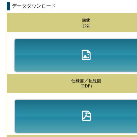
データダウンロード
画像
（jpg）
仕様書／配線図
（PDF）