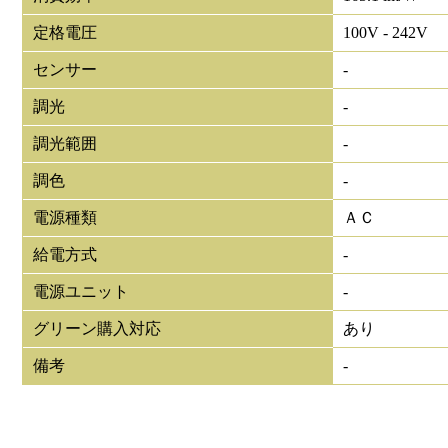
定格電圧
100V - 242V
センサー
-
調光
-
調光範囲
-
調色
-
電源種類
ＡＣ
給電方式
-
電源ユニット
-
グリーン購入対応
あり
備考
-