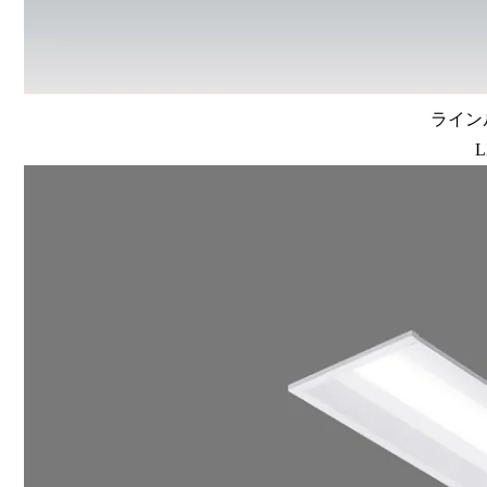
ラインル
L