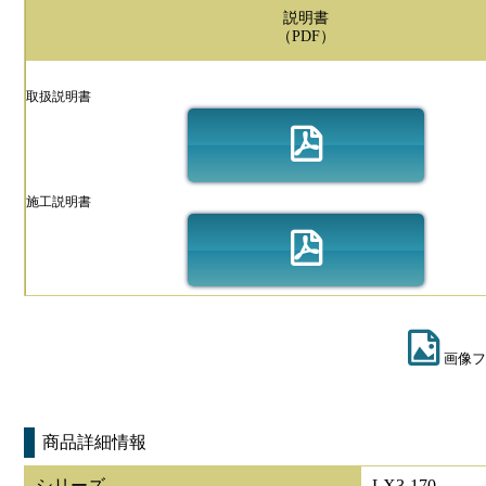
説明書
（PDF）
取扱説明書
施工説明書
画像フ
商品詳細情報
シリーズ
LX3-170