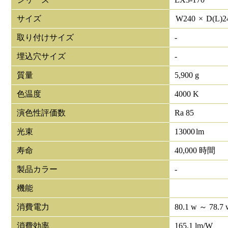
サイズ
W
240
×
D(L)
2
取り付けサイズ
-
埋込穴サイズ
-
質量
5,900 g
色温度
4000 K
演色性評価数
Ra 85
光束
13000
lm
寿命
40,000 時間
製品カラー
-
機能
消費電力
80.1 w ～ 78.7 
消費効率
165.1 lm/W