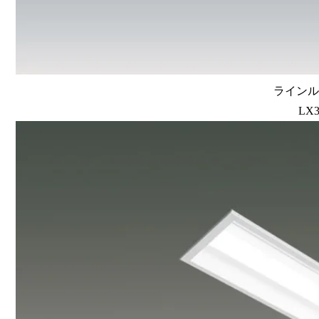
ラインルク
LX3