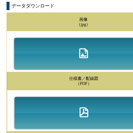
データダウンロード
画像
（jpg）
仕様書／配線図
（PDF）