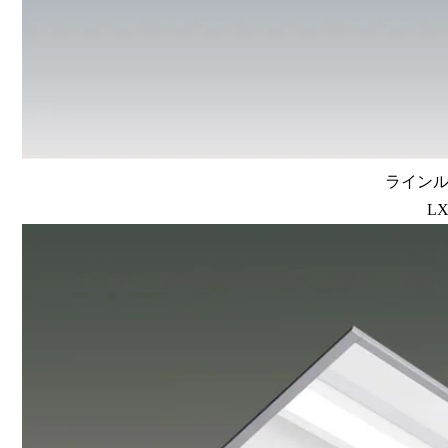
ラインルク
LX