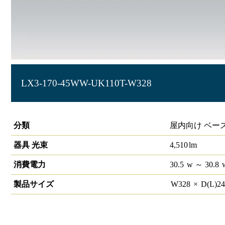
LX3-170-45WW-UK110T-W328
ラインルクス 埋込型 非調光 110形 幅300
分類
屋内向け ベー
器具 光束
4,510
lm
消費電力
30.5
w
～ 30.8
製品サイズ
W
328
×
D(L)
2