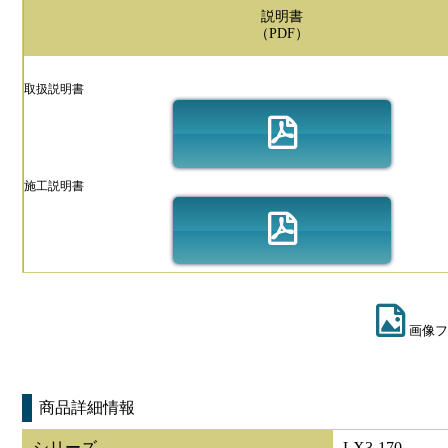
説明書
（PDF）
取扱説明書
施工説明書
画像フ
商品詳細情報
シリーズ
LX3-170