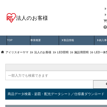
法人のお客様
商品データ検索
用途別から探す
納入
製品動画
納入
TOP
事業概要
製品情報
納入事
アイリスオーヤマ
法人のお客様
LED照明
施設用照明
LED一
商品データ検索 - 姿図・配光データシート／仕様書ダウンロード