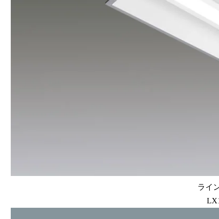
ライン
LX