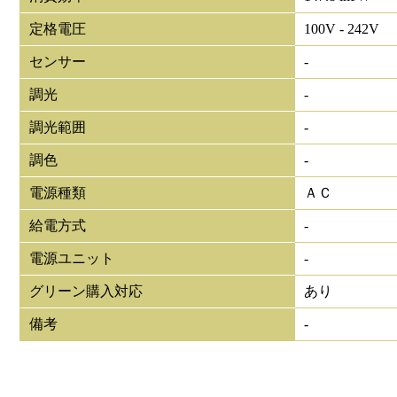
定格電圧
100V - 242V
センサー
-
調光
-
調光範囲
-
調色
-
電源種類
ＡＣ
給電方式
-
電源ユニット
-
グリーン購入対応
あり
備考
-