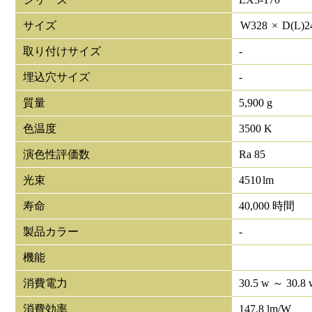
サイズ
W
328
×
D(L)
2
取り付けサイズ
-
埋込穴サイズ
-
質量
5,900 g
色温度
3500 K
演色性評価数
Ra 85
光束
4510
lm
寿命
40,000 時間
製品カラー
-
機能
消費電力
30.5 w ～ 30.8 
消費効率
147.8 lm/W