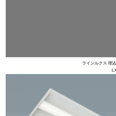
ラインルクス 埋込型
L