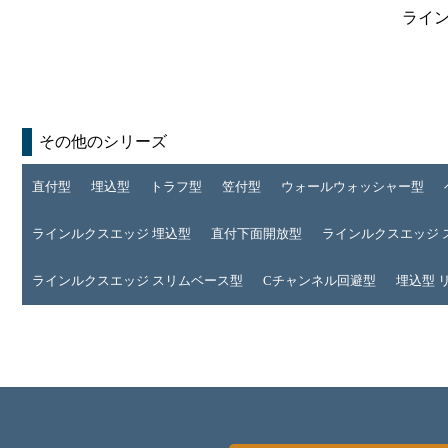
ライン
その他のシリーズ
直付型
埋込型
トラフ型
笠付型
ウォールウォッシャー型
ラインルクスエッジ 埋込型
直付下面開放型
ラインルクスエッジ 
ラインルクスエッジ スリムベース型
Cチャンネル回避型
埋込型 