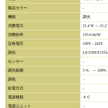
製品カラー
-
機能
調光
消費電力
21.4 W ～ 21.2
消費効率
155.6 lm/W
定格電圧
100V - 242V
調光
LiCONEXｼｽﾃ
センサー
-
調光範囲
5 % ～ 100%
調色
-
給電方式
-
電源種類
ＡＣ
電源ユニット
-