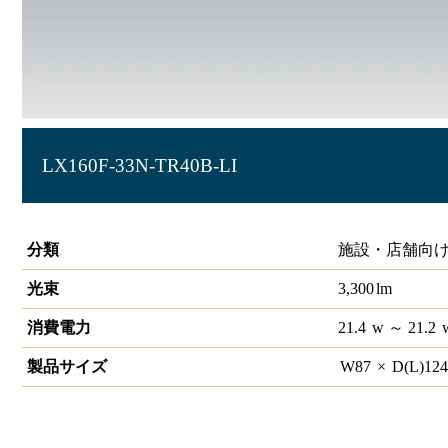
LX160F-33N-TR40B-LI
ラインルクス 防雨･防湿トラフ型 LiCONEX 40形
分類
施設・店舗向け
光束
3,300
lm
消費電力
21.4
w
～ 21.2
製品サイズ
W
87
×
D(L)
12