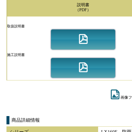
説明書
（PDF）
取扱説明書
施工説明書
画像フ
商品詳細情報
シリーズ
LX160F 防