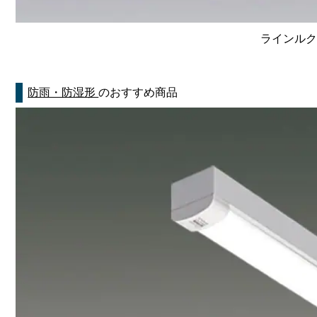
ラインルクス
防雨・防湿形
のおすすめ商品