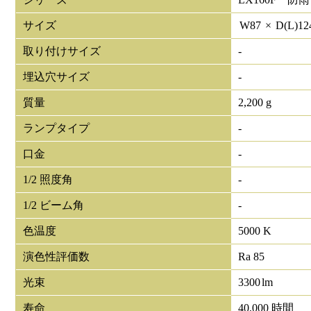
サイズ
W
87
×
D(L)
12
取り付けサイズ
-
埋込穴サイズ
-
質量
2,200 g
ランプタイプ
-
口金
-
1/2 照度角
-
1/2 ビーム角
-
色温度
5000 K
演色性評価数
Ra 85
光束
3300
lm
寿命
40,000 時間