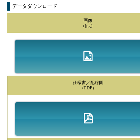
データダウンロード
画像
（jpg）
仕様書／配線図
（PDF）