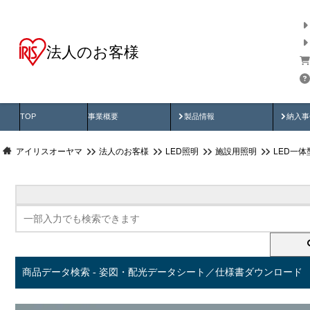
法人のお客様
商品データ検索
用途別から探す
納入
製品動画
納入
TOP
事業概要
製品情報
納入事
アイリスオーヤマ
法人のお客様
LED照明
施設用照明
LED一
商品データ検索 - 姿図・配光データシート／仕様書ダウンロード