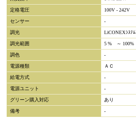
定格電圧
100V - 242V
センサー
-
調光
LiCONEXｼｽﾃ
調光範囲
5 % ～ 100%
調色
-
電源種類
ＡＣ
給電方式
-
電源ユニット
-
グリーン購入対応
あり
備考
-