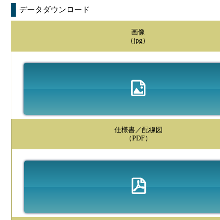
データダウンロード
画像
（jpg）
仕様書／配線図
（PDF）