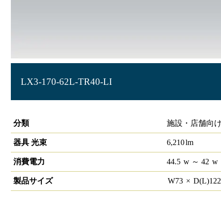
LX3-170-62L-TR40-LI
ラインルクス トラフ型 LiCONEX 40形
分類
施設・店舗向け
器具 光束
6,210
lm
消費電力
44.5
w
～ 42
w
製品サイズ
W
73
×
D(L)
12