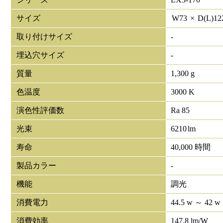
サイズ
W
73
×
D(L)
12
取り付けサイズ
-
埋込穴サイズ
-
質量
1,300 g
色温度
3000 K
演色性評価数
Ra 85
光束
6210
lm
寿命
40,000 時間
製品カラー
-
機能
調光
消費電力
44.5 w ～ 42 w
消費効率
147.8 lm/W