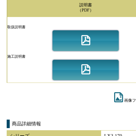
説明書
（PDF）
取扱説明書
施工説明書
画像フ
商品詳細情報
シリーズ
LX3-170