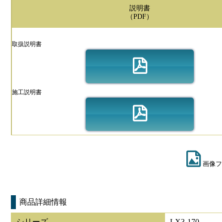
説明書
（PDF）
取扱説明書
施工説明書
画像フ
商品詳細情報
シリーズ
LX3-170