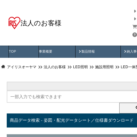
法人のお客様
商品データ検索
用途別から探す
納入
製品動画
納入
TOP
事業概要
製品情報
納入事
アイリスオーヤマ
法人のお客様
LED照明
施設用照明
LED一
商品データ検索 - 姿図・配光データシート／仕様書ダウンロード