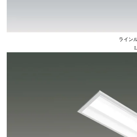
ラインルク
L