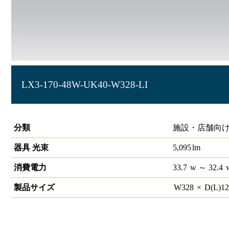
LX3-170-48W-UK40-W328-LI
ラインルクス 埋込型 LiCONEX 40形 幅300
分類
施設・店舗向け
器具 光束
5,095
lm
消費電力
33.7
w
～ 32.4
製品サイズ
W
328
×
D(L)
1