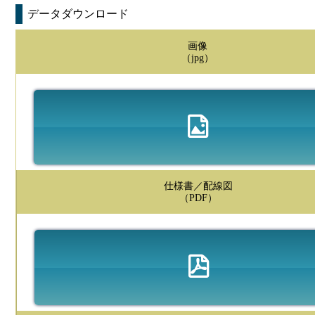
データダウンロード
画像
（jpg）
仕様書／配線図
（PDF）