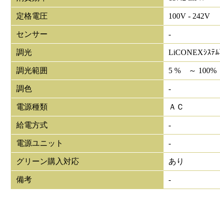
定格電圧
100V - 242V
センサー
-
調光
LiCONEXｼｽﾃ
調光範囲
5 % ～ 100%
調色
-
電源種類
ＡＣ
給電方式
-
電源ユニット
-
グリーン購入対応
あり
備考
-