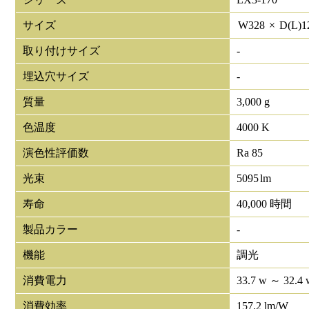
サイズ
W
328
×
D(L)
1
取り付けサイズ
-
埋込穴サイズ
-
質量
3,000 g
色温度
4000 K
演色性評価数
Ra 85
光束
5095
lm
寿命
40,000 時間
製品カラー
-
機能
調光
消費電力
33.7 w ～ 32.4 
消費効率
157.2 lm/W