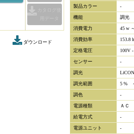
製品カラー
-
カタログ使
機能
調光
用データ
消費電力
45 w ～
消費効率
153.8 
ダウンロード
定格電圧
100V -
センサー
-
調光
LiCO
調光範囲
5 % 
調色
-
電源種類
ＡＣ
給電方式
-
電源ユニット
-