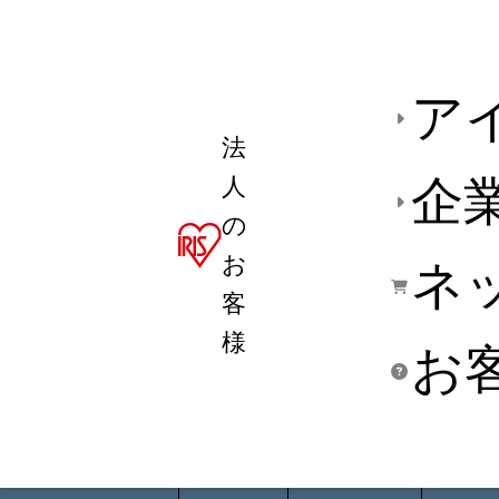
ア
法
人
企
の
お
ネ
客
様
お
商品デ
用途別