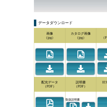
データダウンロード
画像
カタログ画像
（jpg）
（jpg）
（P
配光データ
説明書
I
（PDF）
（PDF）
取扱説明書