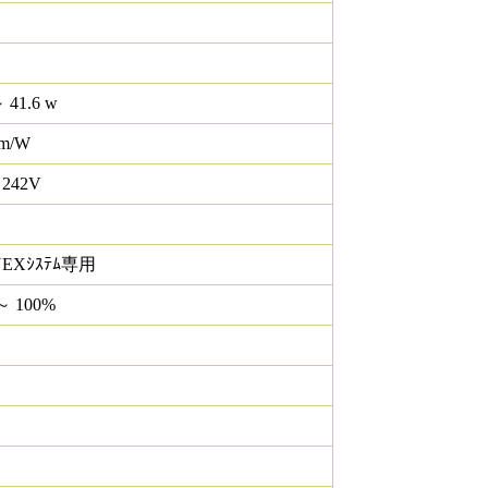
 41.6 w
lm/W
 242V
NEXｼｽﾃﾑ専用
～ 100%