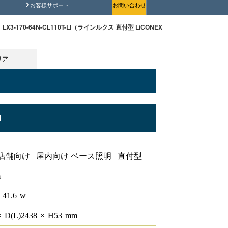
安全にご使用いただくために
お客様サポート
お問い合わせ
LX3-170-64N-CL110T-LI（ラインルクス 直付型 LiCONEX 110形 幅150 ）
リア
I
110形 幅150
店舗向け 屋内向け ベース照明 直付型
m
 41.6
w
×
D(L)
2438
×
H
53
mm