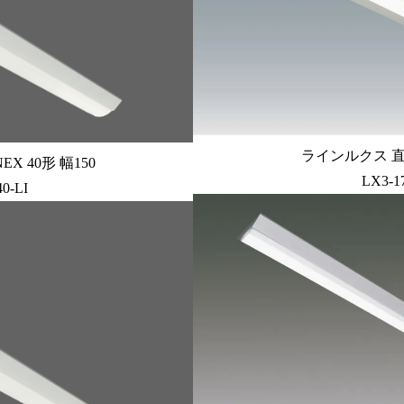
ラインルクス 直付
X 40形 幅150
LX3-1
0-LI