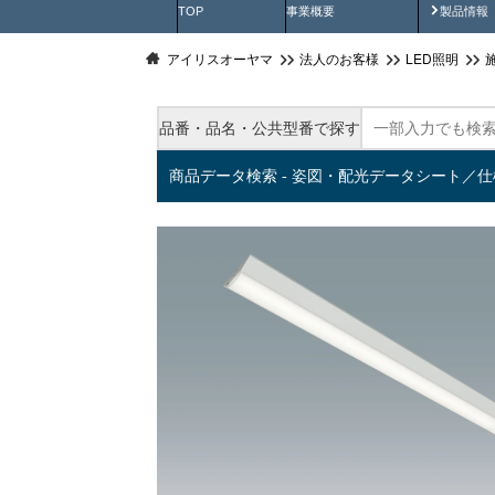
製品動
TOP
事業概要
製品情報
アイリスオーヤマ
法人のお客様
LED照明
品番・品名・公共型番で探す
商品データ検索 - 姿図・配光データシート／