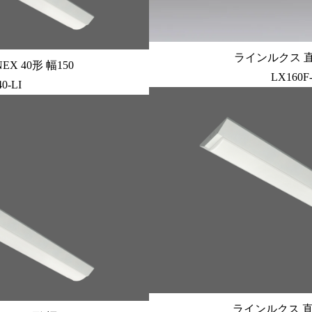
ラインルクス 直付
X 40形 幅150
LX160F
0-LI
ラインルクス 直付