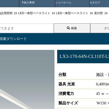
画
納入事例動画
納入事例
ショールーム
カタログ
施設用照明
LED一体型ベースライト
LED一体型ベースライト
直付型
検索
ク
仕様書ダウンロード
LX3-170-64N-CL110T-L
ラインルクス 直付型 LiCONEX 
分類
施設・
器具 光束
6,400
l
消費電力
45
w
～
製品サイズ
W
150