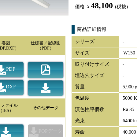
48,100
価格
¥
(税抜)
商品詳細情報
シリーズ
-
姿図
仕様書／配線図
DF,DXF）
（PDF）
サイズ
W
150
取り付けサイズ
-
PDF
埋込穴サイズ
-
DXF
質量
5,900 
色温度
5000 
ESファイル
その他データ
演色性評価数
Ra 85
（IES）
光束
6400
l
POPデータ
寿命
40,00