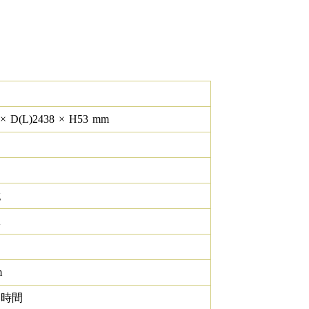
×
D(L)
2438
×
H
53
mm
g
K
m
0 時間