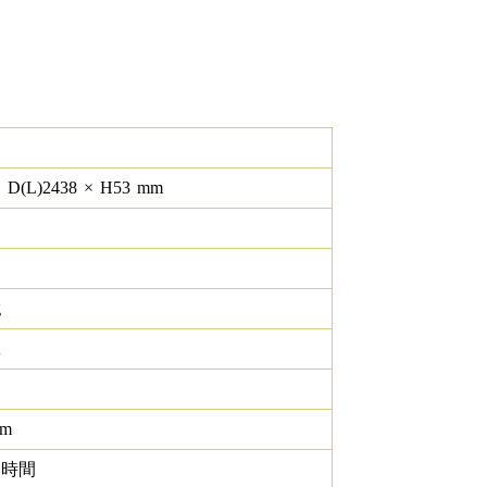
×
D(L)
2438
×
H
53
mm
g
K
lm
0 時間