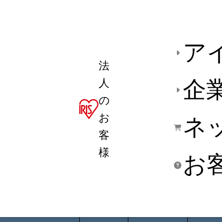
ア
法
人
企
の
お
ネ
客
様
お
商品デ
用途別