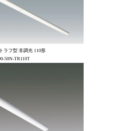
ラフ型 非調光 110形
90-50N-TR110T