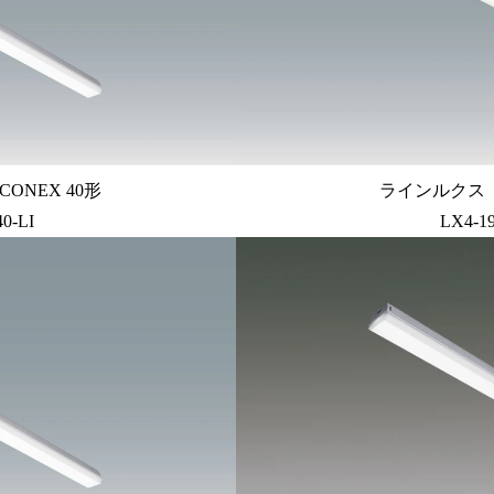
ONEX 40形
ラインルクス ト
0-LI
LX4-1