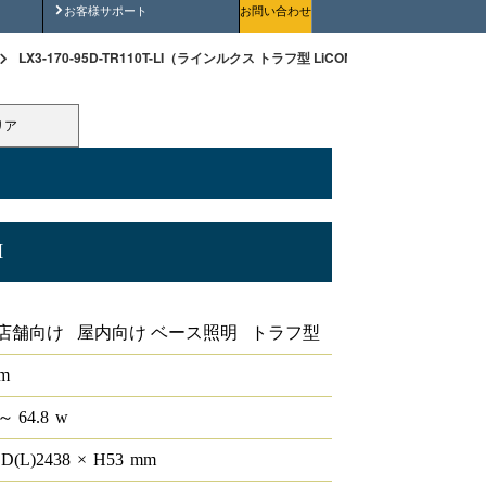
安全にご使用いただくために
お客様サポート
お問い合わせ
LX3-170-95D-TR110T-LI（ラインルクス トラフ型 LiCONEX 110形 ）
リア
I
X 110形
店舗向け 屋内向け ベース照明 トラフ型
lm
～ 64.8
w
D(L)
2438
×
H
53
mm