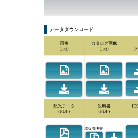
データダウンロード
画像
カタログ画像
（jpg）
（jpg）
（P
配光データ
説明書
I
（PDF）
（PDF）
取扱説明書