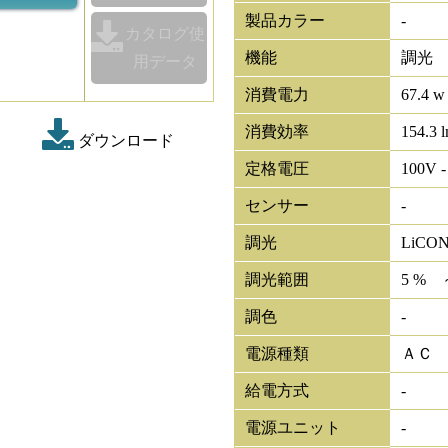
製品カラー
-
カタログ使
機能
調光
用データ
消費電力
67.4 w
消費効率
154.3 
ダウンロード
定格電圧
100V -
センサー
-
調光
LiCO
調光範囲
5 % 
調色
-
電源種類
ＡＣ
給電方式
-
電源ユニット
-