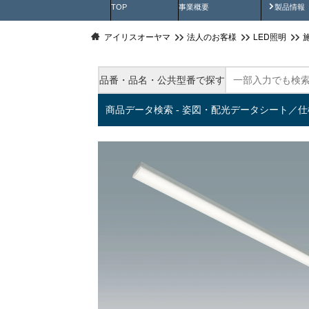
製品動
TOP
事業概要
製品情報
アイリスオーヤマ
法人のお客様
LED照明
品番・品名・公共型番で探す
商品データ検索 - 姿図・配光データシート／