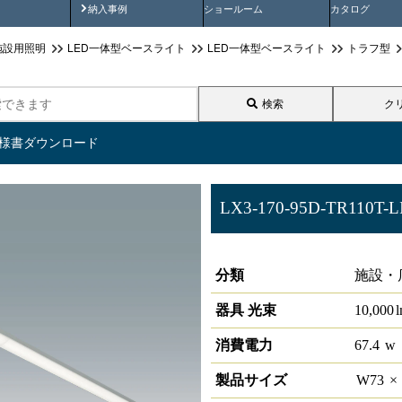
画
納入事例動画
納入事例
ショールーム
カタログ
施設用照明
LED一体型ベースライト
LED一体型ベースライト
トラフ型
検索
ク
仕様書ダウンロード
LX3-170-95D-TR110T-L
ラインルクス トラフ型 LiCONE
分類
施設・
器具 光束
10,000
消費電力
67.4
w
製品サイズ
W
73
×