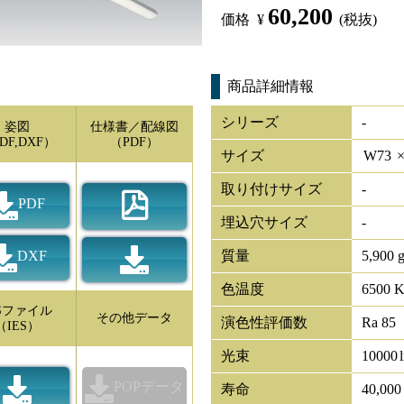
60,200
価格
¥
(税抜)
商品詳細情報
シリーズ
-
姿図
仕様書／配線図
DF,DXF）
（PDF）
サイズ
W
73
取り付けサイズ
-
PDF
埋込穴サイズ
-
DXF
質量
5,900 
色温度
6500 
ESファイル
その他データ
演色性評価数
Ra 85
（IES）
光束
10000
POPデータ
寿命
40,00