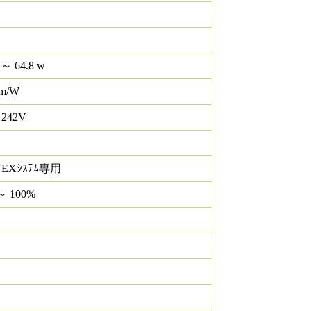
 ～ 64.8 w
lm/W
 242V
NEXｼｽﾃﾑ専用
～ 100%