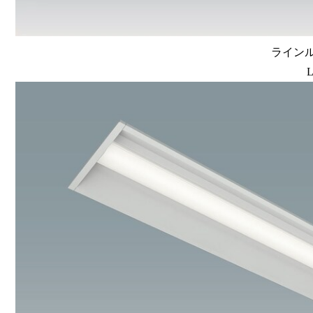
ラインルク
L