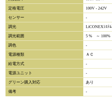
定格電圧
100V - 242V
センサー
-
調光
LiCONEXｼｽﾃ
調光範囲
5 % ～ 100%
調色
-
電源種類
ＡＣ
給電方式
-
電源ユニット
-
グリーン購入対応
あり
備考
-