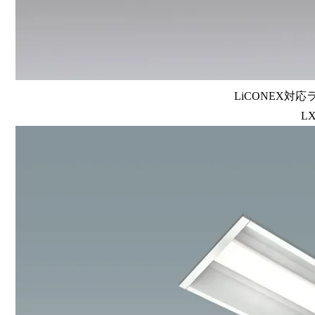
LiCONEX対応ラ
LX