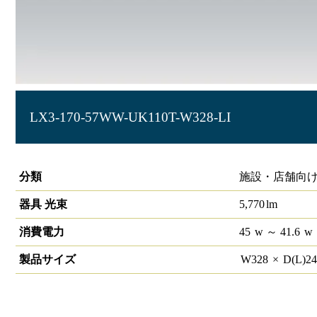
LX3-170-57WW-UK110T-W328-LI
ラインルクス 埋込型 LiCONEX 110形 幅300
分類
施設・店舗向け
器具 光束
5,770
lm
消費電力
45
w
～ 41.6
w
製品サイズ
W
328
×
D(L)
2