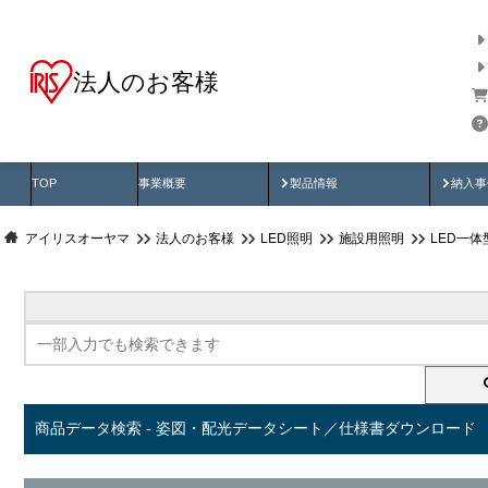
法人のお客様
商品データ検索
用途別から探す
納入
製品動画
納入
TOP
事業概要
製品情報
納入事
アイリスオーヤマ
法人のお客様
LED照明
施設用照明
LED一
商品データ検索 - 姿図・配光データシート／仕様書ダウンロード