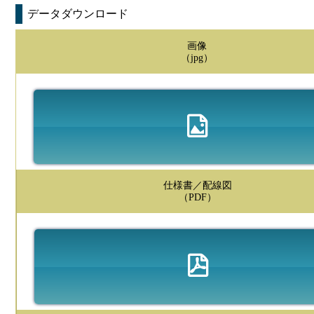
データダウンロード
画像
（jpg）
仕様書／配線図
（PDF）