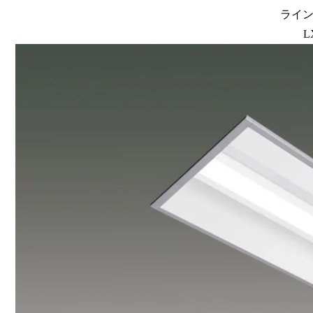
ラインル
L