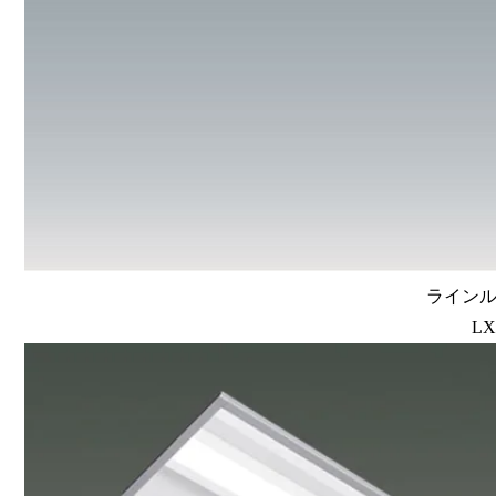
ラインルク
LX