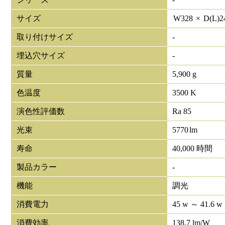
サイズ
W
328
×
D(L)
2
取り付けサイズ
-
埋込穴サイズ
-
質量
5,900 g
色温度
3500 K
演色性評価数
Ra 85
光束
5770
lm
寿命
40,000 時間
製品カラー
-
機能
調光
消費電力
45 w ～ 41.6 w
消費効率
138.7 lm/W