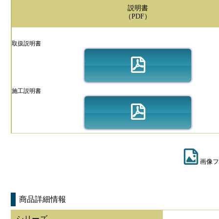
説明書
（PDF）
取扱説明書
施工説明書
画像フ
商品詳細情報
シリーズ
-