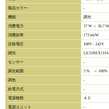
製品カラー
-
機能
調光
消費電力
37 W ～ 36.7 
消費効率
173 lm/W
定格電圧
100V - 242V
調光
LiCONEXｼｽﾃ
センサー
-
調光範囲
5 % ～ 100%
調色
-
給電方式
-
電源種類
ＡＣ
電源ユニット
-