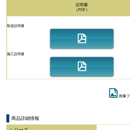
説明書
（PDF）
取扱説明書
施工説明書
画像フ
商品詳細情報
シリーズ
-