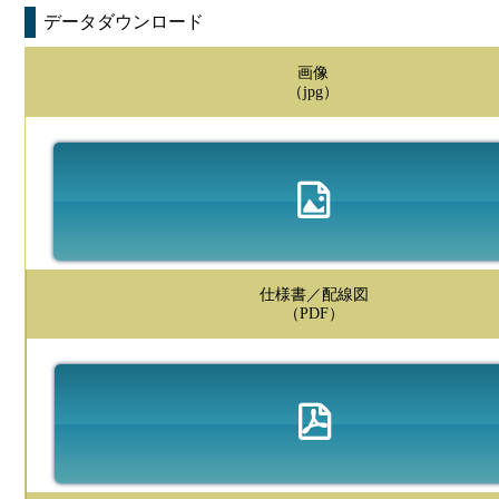
データダウンロード
画像
（jpg）
仕様書／配線図
（PDF）