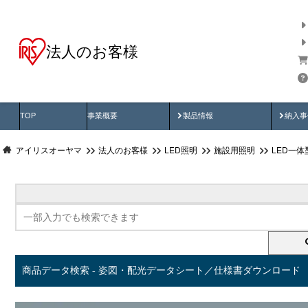
法人のお客様
商品データ検索
用途別から探す
納入
製品動画
納入
TOP
事業概要
製品情報
納入事
アイリスオーヤマ
法人のお客様
LED照明
施設用照明
LED一
商品データ検索 - 姿図・配光データシート／仕様書ダウンロード