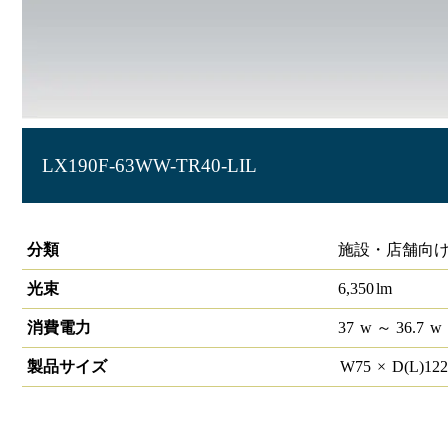
LX190F-63WW-TR40-LIL
ラインルクス トラフ型 LiCONEX長距離通信 40形
分類
施設・店舗向け
光束
6,350
lm
消費電力
37
w
～ 36.7
w
製品サイズ
W
75
×
D(L)
12