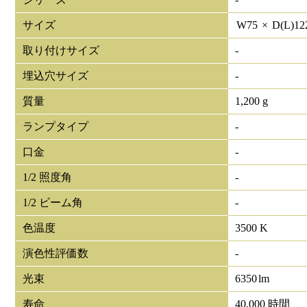
サイズ
W
75
×
D(L)
12
取り付けサイズ
-
埋込穴サイズ
-
質量
1,200 g
ランプタイプ
-
口金
-
1/2 照度角
-
1/2 ビーム角
-
色温度
3500 K
演色性評価数
-
光束
6350
lm
寿命
40,000 時間