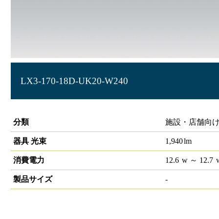
LX3-170-18D-UK20-W240
ラインルクス 埋込型 非調光 20形 幅220
分類
施設・店舗向け
器具 光束
1,940
lm
消費電力
12.6
w
～ 12.7
製品サイズ
-