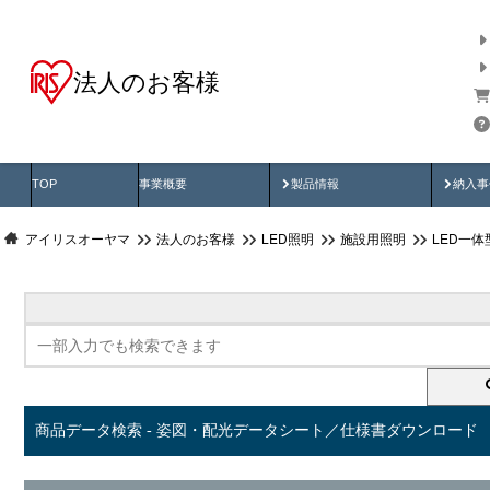
法人のお客様
商品データ検索
用途別から探す
納入
製品動画
納入
TOP
事業概要
製品情報
納入事
アイリスオーヤマ
法人のお客様
LED照明
施設用照明
LED一
商品データ検索 - 姿図・配光データシート／仕様書ダウンロード