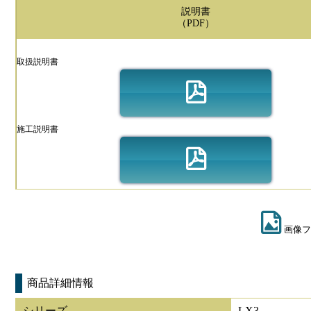
説明書
（PDF）
取扱説明書
施工説明書
画像フ
商品詳細情報
シリーズ
LX3