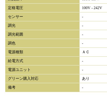
定格電圧
100V - 242V
センサー
-
調光
-
調光範囲
-
調色
-
電源種類
ＡＣ
給電方式
-
電源ユニット
-
グリーン購入対応
あり
備考
-