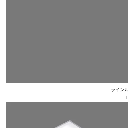
ラインルク
L