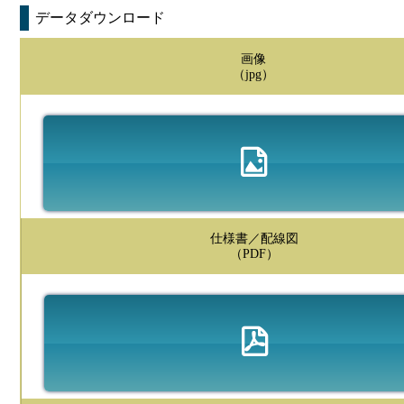
データダウンロード
画像
（jpg）
仕様書／配線図
（PDF）