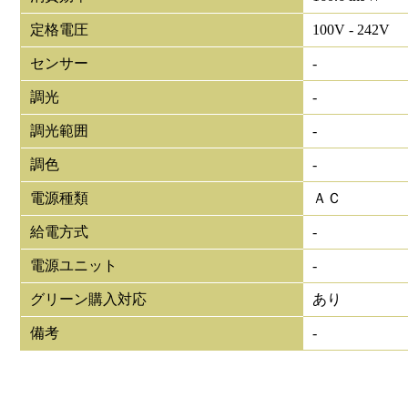
定格電圧
100V - 242V
センサー
-
調光
-
調光範囲
-
調色
-
電源種類
ＡＣ
給電方式
-
電源ユニット
-
グリーン購入対応
あり
備考
-