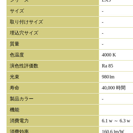
サイズ
-
取り付けサイズ
-
埋込穴サイズ
-
質量
-
色温度
4000 K
演色性評価数
Ra 85
光束
980
lm
寿命
40,000 時間
製品カラー
-
機能
消費電力
6.1 w ～ 6.3 w
消費効率
160.6 lm/W