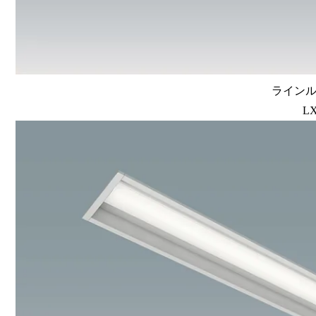
ラインルク
LX