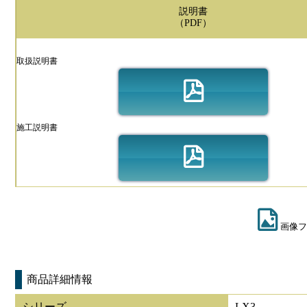
説明書
（PDF）
取扱説明書
施工説明書
画像フ
商品詳細情報
シリーズ
LX3