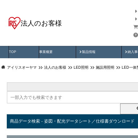
法人のお客様
商品データ検索
用途別から探す
納入
製品動画
納入
TOP
事業概要
製品情報
納入事
アイリスオーヤマ
法人のお客様
LED照明
施設用照明
LED一
商品データ検索 - 姿図・配光データシート／仕様書ダウンロード