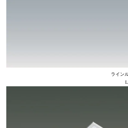
ラインルク
L