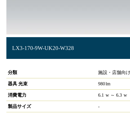
LX3-170-9W-UK20-W328
ラインルクス 埋込型 非調光 20形 幅300
分類
施設・店舗向け
器具 光束
980
lm
消費電力
6.1
w
～ 6.3
w
製品サイズ
-