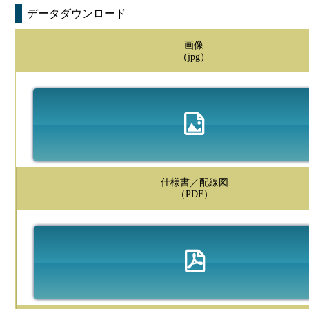
データダウンロード
画像
（jpg）
仕様書／配線図
（PDF）