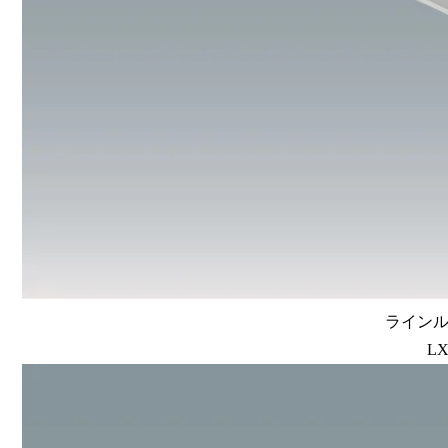
ラインルク
LX