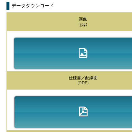
データダウンロード
画像
（jpg）
仕様書／配線図
（PDF）