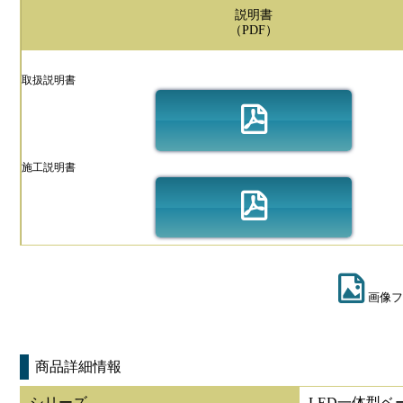
説明書
（PDF）
取扱説明書
施工説明書
画像フ
商品詳細情報
シリーズ
LED一体型ベ