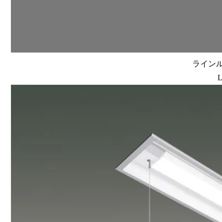
ラインルク
L