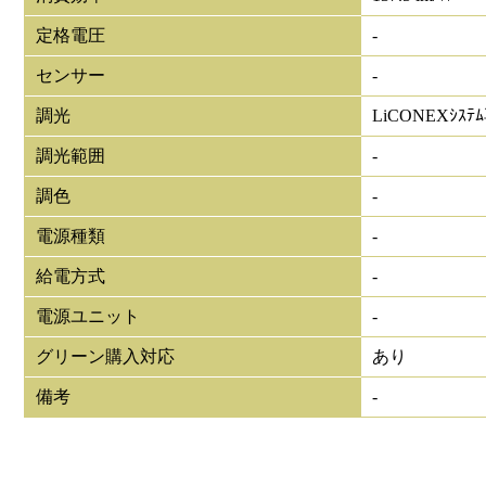
定格電圧
-
センサー
-
調光
LiCONEXｼｽﾃ
調光範囲
-
調色
-
電源種類
-
給電方式
-
電源ユニット
-
グリーン購入対応
あり
備考
-