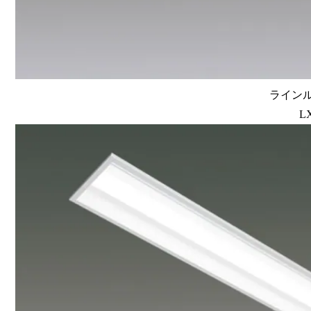
ラインルク
L