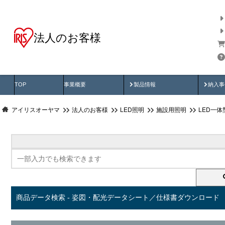
法人のお客様
商品データ検索
用途別から探す
納入
製品動画
納入
TOP
事業概要
製品情報
納入事
アイリスオーヤマ
法人のお客様
LED照明
施設用照明
LED一
商品データ検索 - 姿図・配光データシート／仕様書ダウンロード