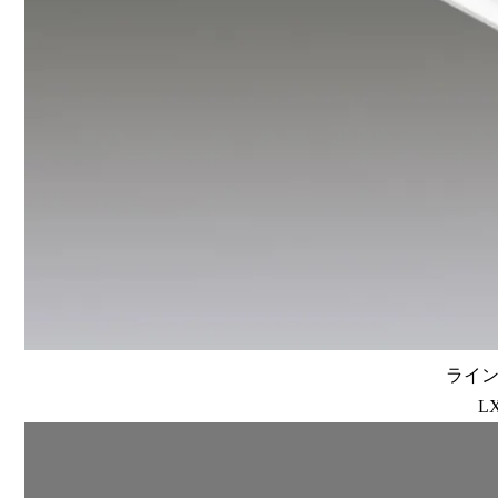
ラインル
LX