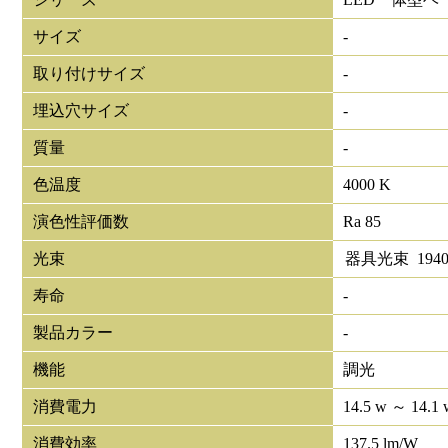
サイズ
-
取り付けサイズ
-
埋込穴サイズ
-
質量
-
色温度
4000 K
演色性評価数
Ra 85
光束
器具光束
194
寿命
-
製品カラー
-
機能
調光
消費電力
14.5 w ～ 14.1 
消費効率
137.5 lm/W