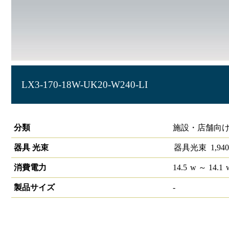
LX3-170-18W-UK20-W240-LI
ラインルクス 埋込型 LiCONEX 20形 幅220
分類
施設・店舗向け
器具 光束
器具光束
1,940
消費電力
14.5
w
～ 14.1
製品サイズ
-