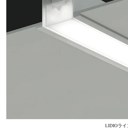
LIDIOラ