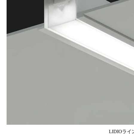
LIDIOラ