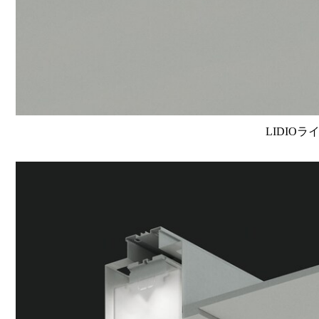
LIDIOラ