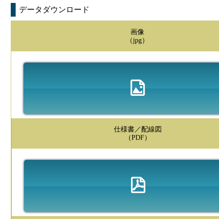
データダウンロード
画像
（jpg）
仕様書／配線図
（PDF）