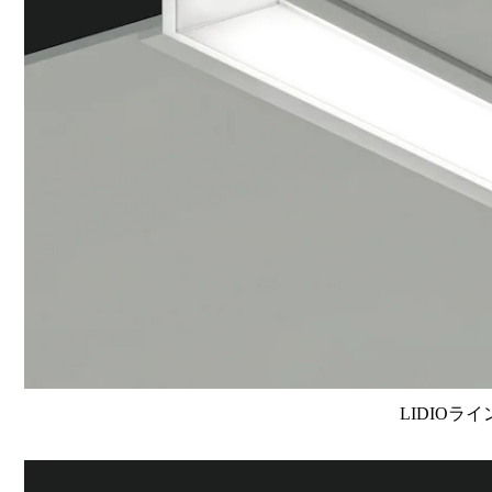
LIDIOラ