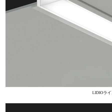
LIDIOラ