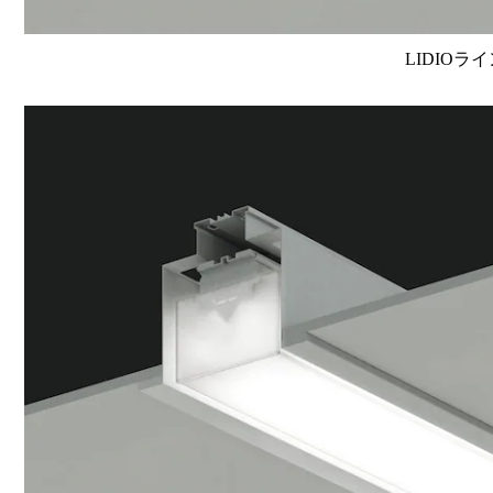
LIDIOラ