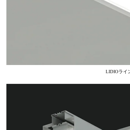
LIDIOラ