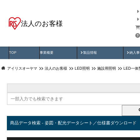
法人のお客様
商品データ検索
用途別から探す
納入
製品動画
納入
TOP
事業概要
製品情報
納入事
アイリスオーヤマ
法人のお客様
LED照明
施設用照明
LED一
商品データ検索 - 姿図・配光データシート／仕様書ダウンロード