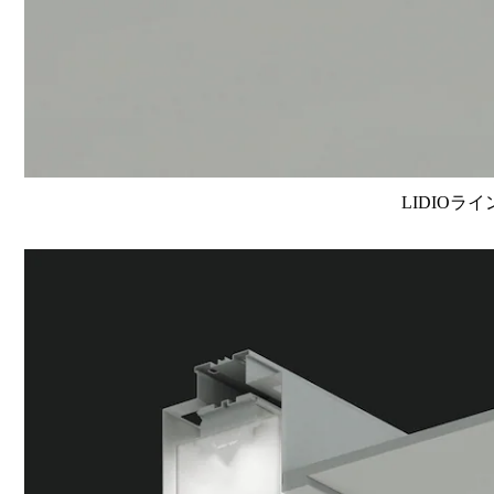
LIDIOラ