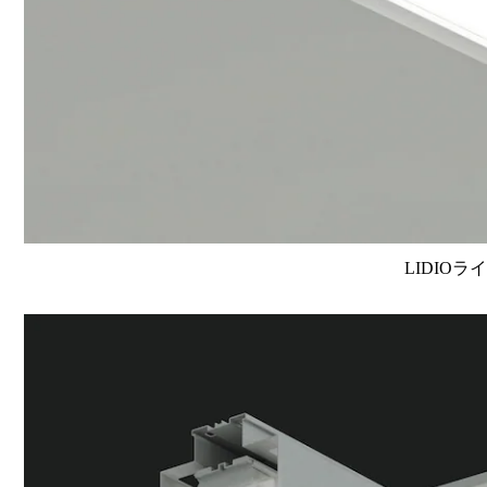
LIDIOラ