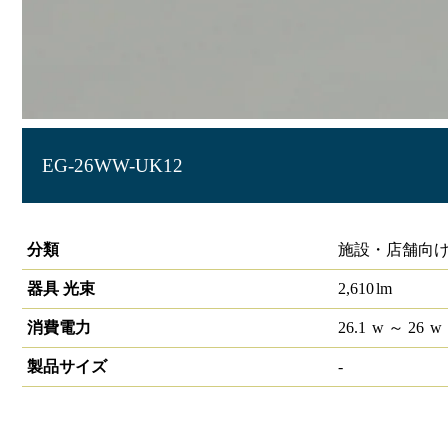
EG-26WW-UK12
LIDIOラインルクスエッジ 埋込型 非調光 1200mm
分類
施設・店舗向け
器具 光束
2,610
lm
消費電力
26.1
w
～ 26
w
製品サイズ
-