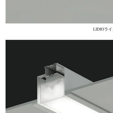
LIDIOラ