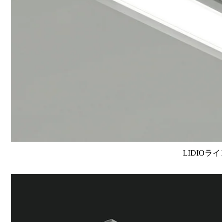
LIDIOラ