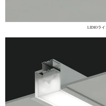
LIDIOラ