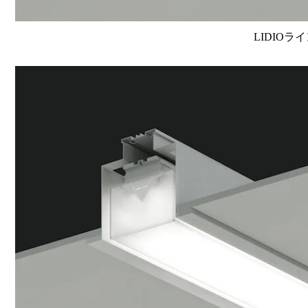
LIDIOラ