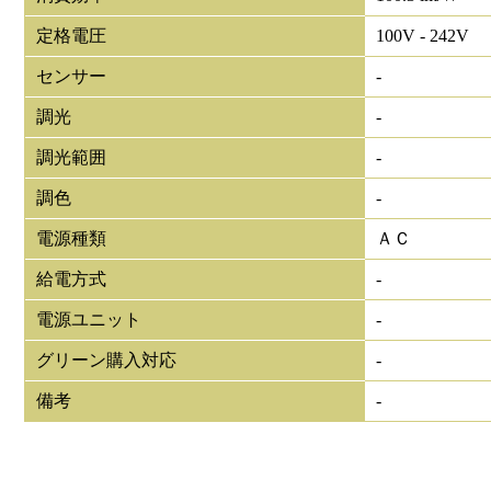
定格電圧
100V - 242V
センサー
-
調光
-
調光範囲
-
調色
-
電源種類
ＡＣ
給電方式
-
電源ユニット
-
グリーン購入対応
-
備考
-