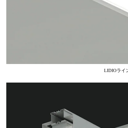
LIDIOラ