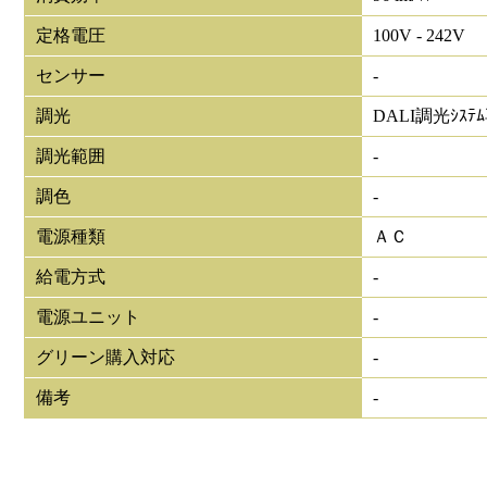
定格電圧
100V - 242V
センサー
-
調光
DALI調光ｼｽﾃ
調光範囲
-
調色
-
電源種類
ＡＣ
給電方式
-
電源ユニット
-
グリーン購入対応
-
備考
-