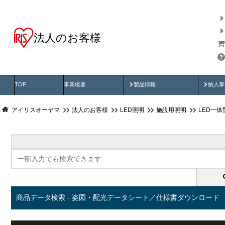
法人のお客様
商品データ検索
用途別から探す
納入
製品動画
納入
TOP
事業概要
製品情報
納入事
アイリスオーヤマ
法人のお客様
LED照明
施設用照明
LED一
商品データ検索 - 姿図・配光データシート／仕様書ダウンロード