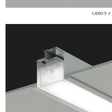
LIDIOラ