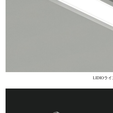
LIDIOラ