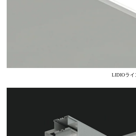
LIDIOラ