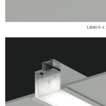
LIDIOラ