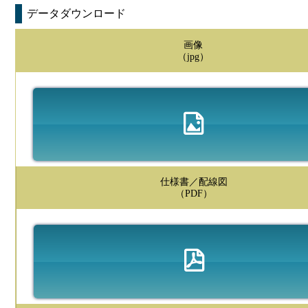
データダウンロード
画像
（jpg）
仕様書／配線図
（PDF）