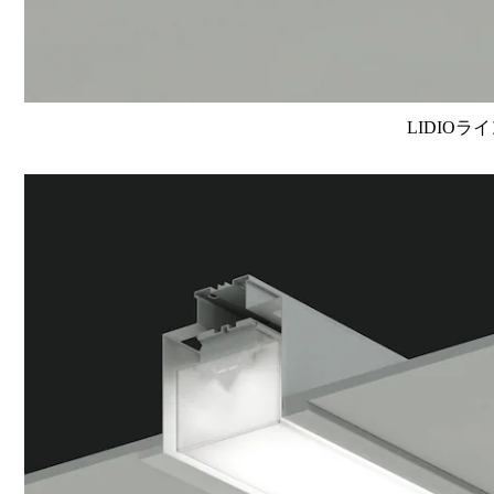
LIDIOラ