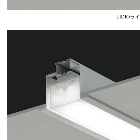
LIDIOラ