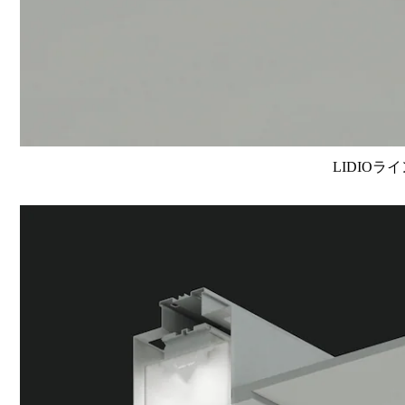
LIDIOラ