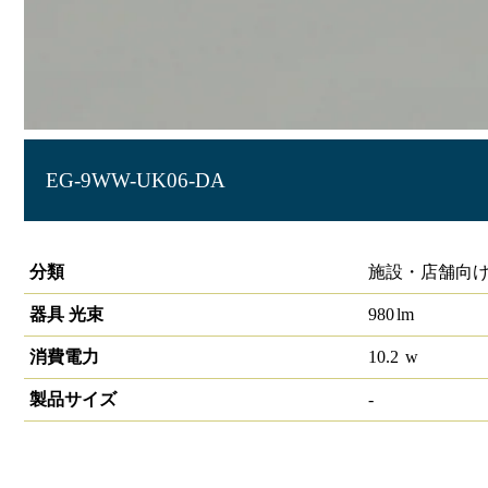
EG-9WW-UK06-DA
LIDIOラインルクスエッジ 埋込型 DALI 600mm
分類
施設・店舗向け
器具 光束
980
lm
消費電力
10.2
w
製品サイズ
-