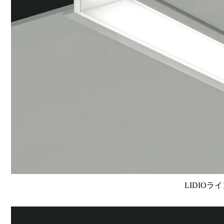
LIDIOラ