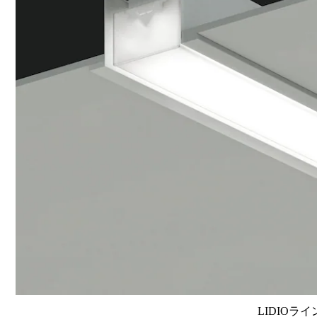
LIDIOラ