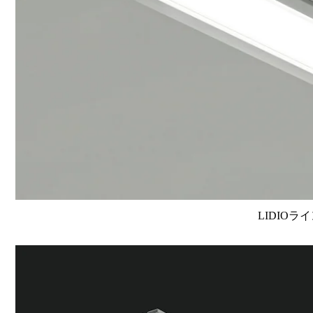
LIDIOラ