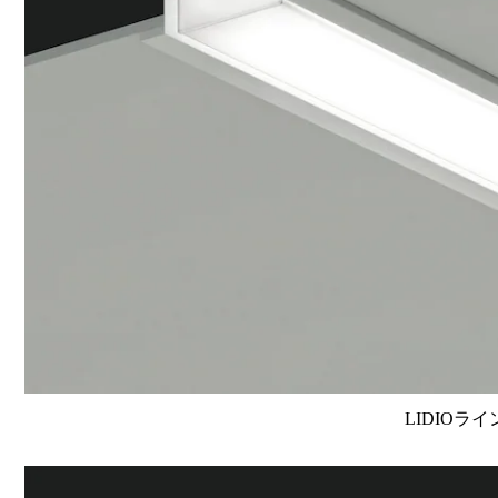
LIDIOラ