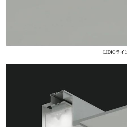
LIDIOラ