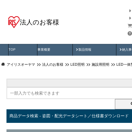
法人のお客様
商品データ検索
用途別から探す
納入
製品動画
納入
TOP
事業概要
製品情報
納入事
アイリスオーヤマ
法人のお客様
LED照明
施設用照明
LED一
商品データ検索 - 姿図・配光データシート／仕様書ダウンロード