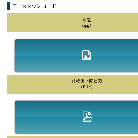
データダウンロード
画像
（jpg）
仕様書／配線図
（PDF）