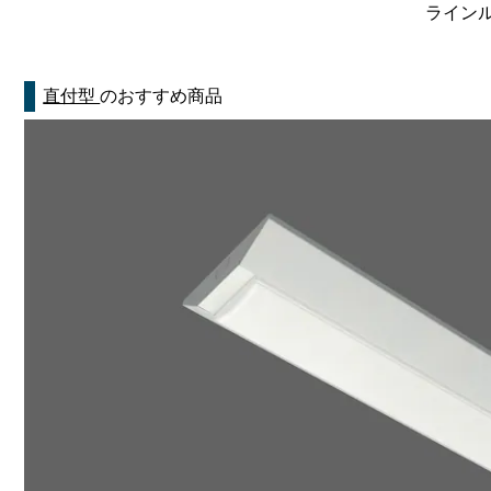
ラインルク
直付型
のおすすめ商品