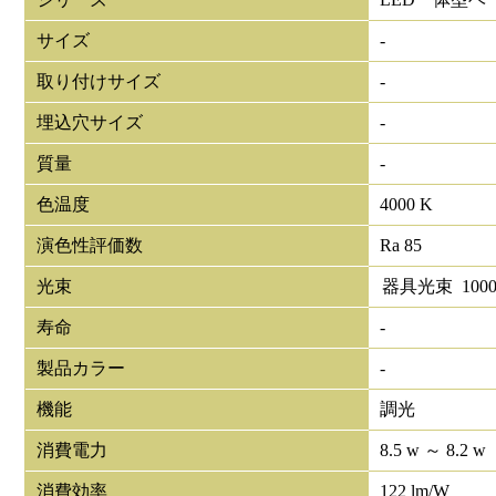
サイズ
-
取り付けサイズ
-
埋込穴サイズ
-
質量
-
色温度
4000 K
演色性評価数
Ra 85
光束
器具光束
100
寿命
-
製品カラー
-
機能
調光
消費電力
8.5 w ～ 8.2 w
消費効率
122 lm/W