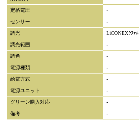
定格電圧
-
センサー
-
調光
LiCONEXｼｽﾃ
調光範囲
-
調色
-
電源種類
-
給電方式
-
電源ユニット
-
グリーン購入対応
-
備考
-