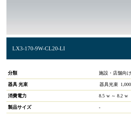
LX3-170-9W-CL20-LI
ラインルクス 直付型 LiCONEX 20形 幅150
分類
施設・店舗向け
器具 光束
器具光束
1,000
消費電力
8.5
w
～ 8.2
w
製品サイズ
-