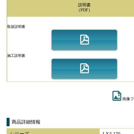
説明書
（PDF）
取扱説明書
施工説明書
画像フ
商品詳細情報
シリーズ
LX3-170