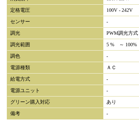
定格電圧
100V - 242V
センサー
-
調光
PWM調光方式
調光範囲
5 % ～ 100%
調色
-
電源種類
ＡＣ
給電方式
-
電源ユニット
-
グリーン購入対応
あり
備考
-