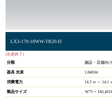
LX3-170-18WW-TR20-D
[生産終了]
ラインルクス トラフ型 PWM 20形
分類
施設・店舗向け
器具 光束
1,840
lm
消費電力
14.5
w
～ 14.1
製品サイズ
W
75
×
D(L)
63