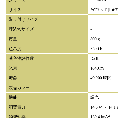
サイズ
W
75
×
D(L)
63
取り付けサイズ
-
埋込穴サイズ
-
質量
800 g
色温度
3500 K
演色性評価数
Ra 85
光束
1840
lm
寿命
40,000 時間
製品カラー
-
機能
調光
消費電力
14.5 w ～ 14.1 
消費効率
130.4 lm/W