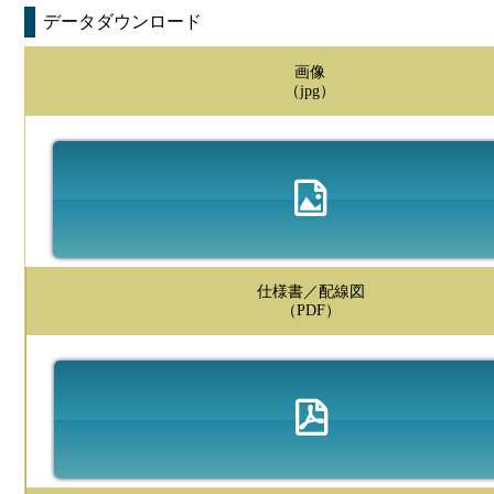
データダウンロード
画像
（jpg）
仕様書／配線図
（PDF）