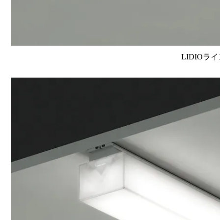
LIDIOラ