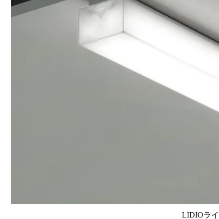
LIDIOラ