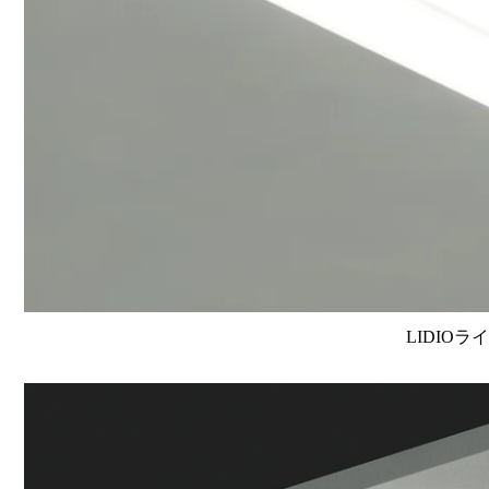
LIDIOラ