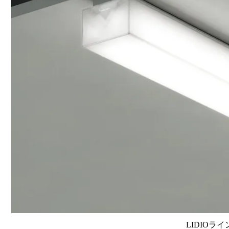
LIDIOラ