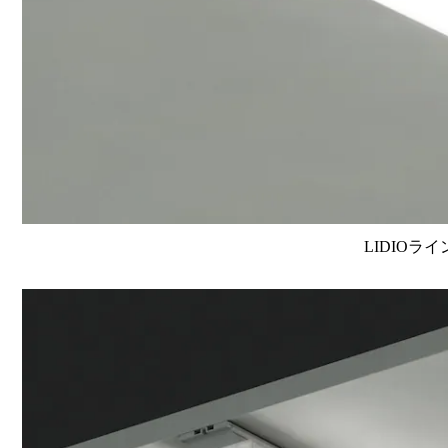
LIDIOラ