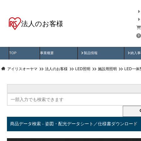
法人のお客様
商品データ検索
用途別から探す
納入
製品動画
納入
TOP
事業概要
製品情報
納入事
アイリスオーヤマ
法人のお客様
LED照明
施設用照明
LED一
商品データ検索 - 姿図・配光データシート／仕様書ダウンロード