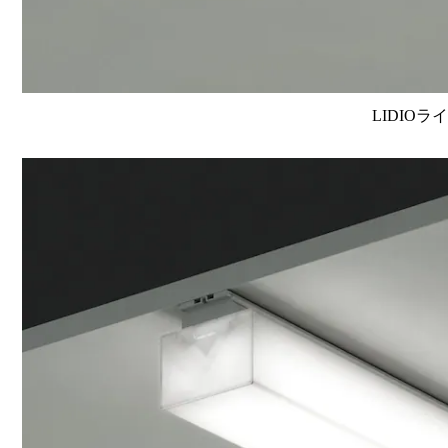
LIDIOラ