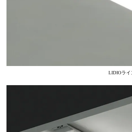
LIDIOラ