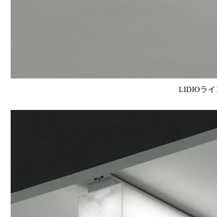
LIDIOラ