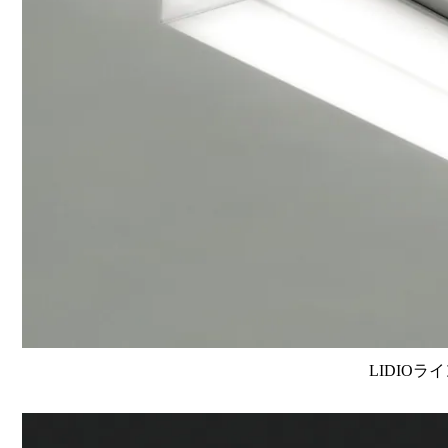
LIDIOラ