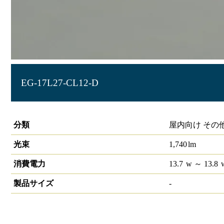
EG-17L27-CL12-D
LIDIOラインルクスエッジ 直付型 PWM 1200mm
分類
屋内向け その
光束
1,740
lm
消費電力
13.7
w
～ 13.8
製品サイズ
-