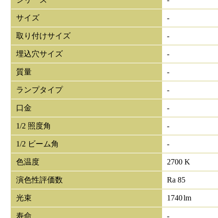
サイズ
-
取り付けサイズ
-
埋込穴サイズ
-
質量
-
ランプタイプ
-
口金
-
1/2 照度角
-
1/2 ビーム角
-
色温度
2700 K
演色性評価数
Ra 85
光束
1740
lm
寿命
-