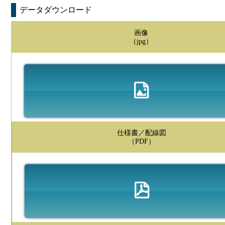
データダウンロード
画像
（jpg）
仕様書／配線図
（PDF）