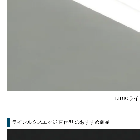
LIDIOラ
ラインルクスエッジ 直付型
のおすすめ商品