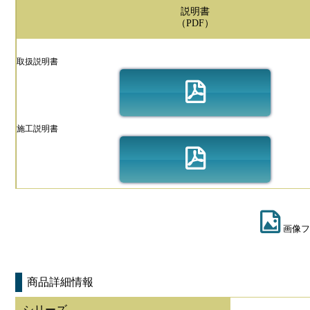
説明書
（PDF）
取扱説明書
施工説明書
画像フ
商品詳細情報
シリーズ
-