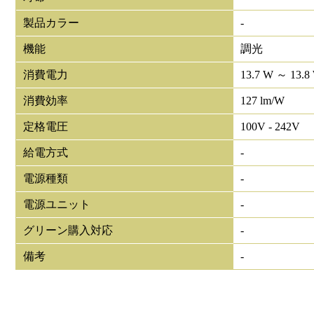
製品カラー
-
機能
調光
消費電力
13.7 W ～ 13.8
消費効率
127 lm/W
定格電圧
100V - 242V
給電方式
-
電源種類
-
電源ユニット
-
グリーン購入対応
-
備考
-