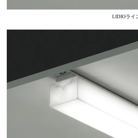
LIDIOラ