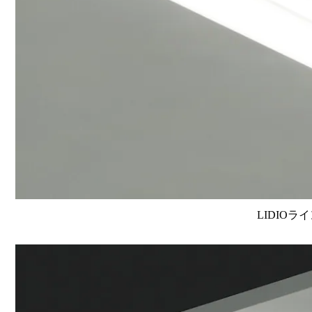
LIDIOラ