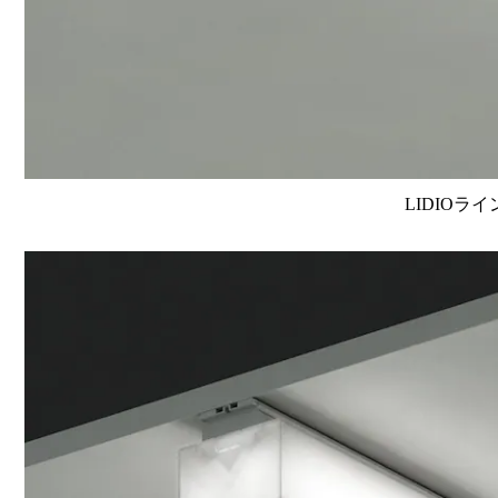
LIDIOラ