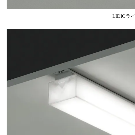
LIDIOラ