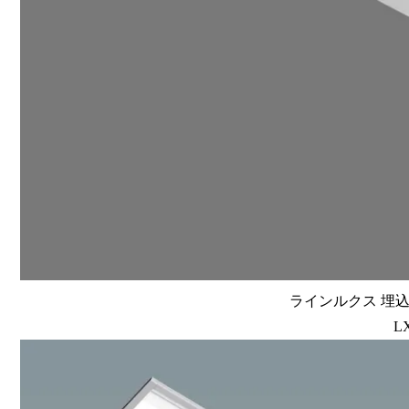
ラインルクス 埋込型
L