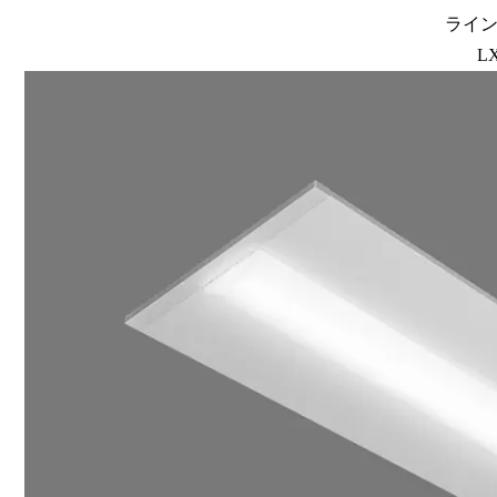
ラインル
LX