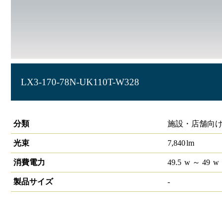
LX3-170-78N-UK110T-W328
ラインルクス 埋込型 非調光 110形 幅300
分類
施設・店舗向け
光束
7,840
lm
消費電力
49.5
w
～ 49
w
製品サイズ
-