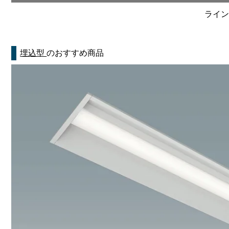
ライン
埋込型
のおすすめ商品