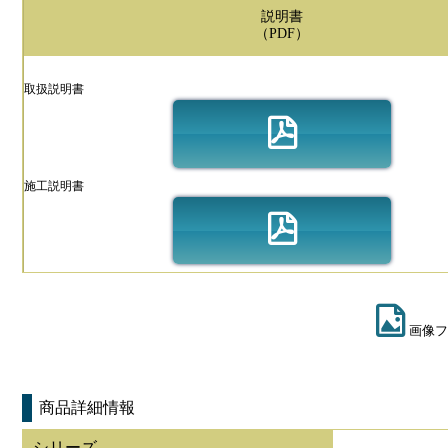
説明書
（PDF）
取扱説明書
施工説明書
画像フ
商品詳細情報
シリーズ
-