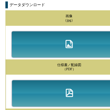
データダウンロード
画像
（jpg）
仕様書／配線図
（PDF）