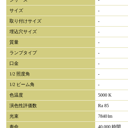
サイズ
-
取り付けサイズ
-
埋込穴サイズ
-
質量
-
ランプタイプ
-
口金
-
1/2 照度角
-
1/2 ビーム角
-
色温度
5000 K
演色性評価数
Ra 85
光束
7840
lm
寿命
40,000 時間