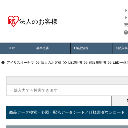
法人のお客様
商品データ検索
用途別から探す
納入
製品動画
納入
TOP
事業概要
製品情報
納入事
アイリスオーヤマ
法人のお客様
LED照明
施設用照明
LED一
商品データ検索 - 姿図・配光データシート／仕様書ダウンロード