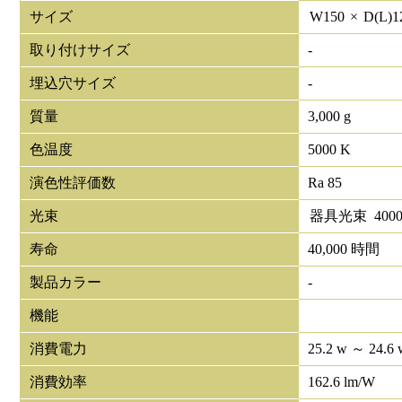
サイズ
W
150
×
D(L)
1
取り付けサイズ
-
埋込穴サイズ
-
質量
3,000 g
色温度
5000 K
演色性評価数
Ra 85
光束
器具光束
400
寿命
40,000 時間
製品カラー
-
機能
消費電力
25.2 w ～ 24.6 
消費効率
162.6 lm/W