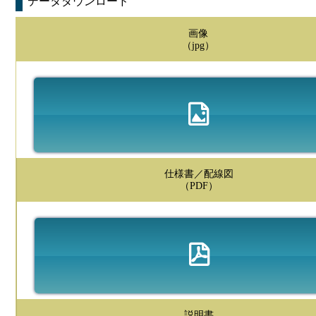
データダウンロード
画像
（jpg）
仕様書／配線図
（PDF）
説明書