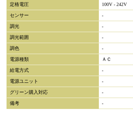
定格電圧
100V - 242V
センサー
-
調光
-
調光範囲
-
調色
-
電源種類
ＡＣ
給電方式
-
電源ユニット
-
グリーン購入対応
-
備考
-