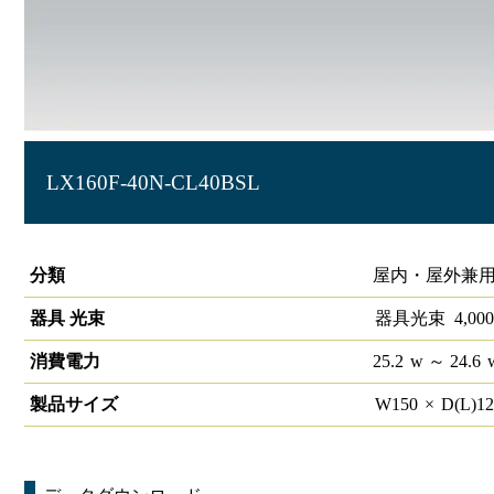
LX160F-40N-CL40BSL
ラインルクス 直付型 非調光 40形 ｽﾃﾝﾚｽ器具
分類
屋内・屋外兼用
器具 光束
器具光束
4,000
消費電力
25.2
w
～ 24.6
製品サイズ
W
150
×
D(L)
1