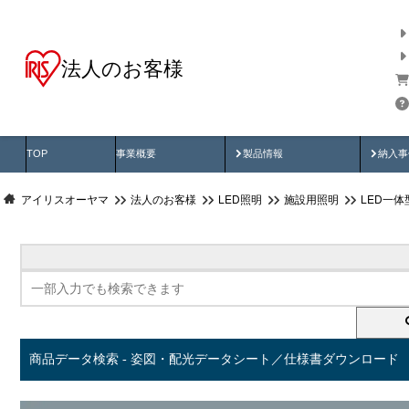
法人のお客様
商品データ検索
用途別から探す
納入
製品動画
納入
TOP
事業概要
製品情報
納入事
アイリスオーヤマ
法人のお客様
LED照明
施設用照明
LED一
商品データ検索 - 姿図・配光データシート／仕様書ダウンロード