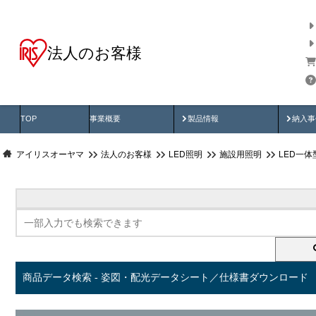
法人のお客様
商品データ検索
用途別から探す
納入
製品動画
納入
TOP
事業概要
製品情報
納入事
アイリスオーヤマ
法人のお客様
LED照明
施設用照明
LED一
商品データ検索 - 姿図・配光データシート／仕様書ダウンロード