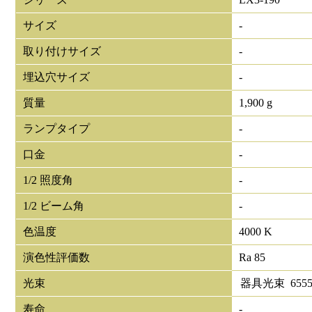
サイズ
-
取り付けサイズ
-
埋込穴サイズ
-
質量
1,900 g
ランプタイプ
-
口金
-
1/2 照度角
-
1/2 ビーム角
-
色温度
4000 K
演色性評価数
Ra 85
光束
器具光束
655
寿命
-