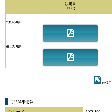
説明書
（PDF）
取扱説明書
施工説明書
画像フ
商品詳細情報
シリーズ
LX3-190