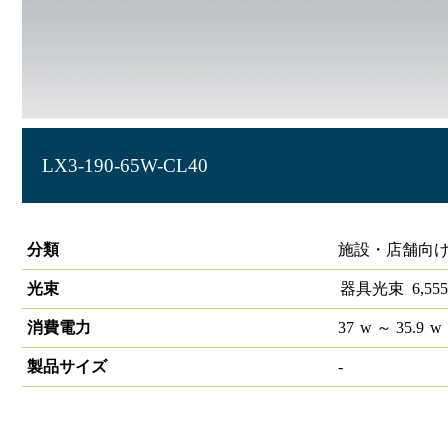
LX3-190-65W-CL40
ラインルクス 直付型 非調光 40形 幅150
分類
施設・店舗向け
光束
器具光束
6,555
消費電力
37
w
～ 35.9
w
製品サイズ
-