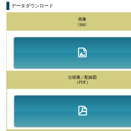
データダウンロード
画像
（jpg）
仕様書／配線図
（PDF）