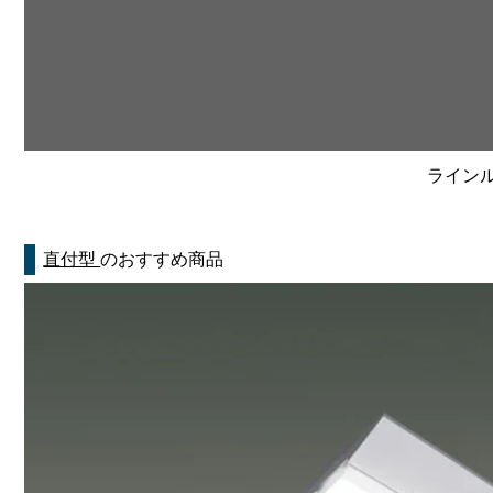
ラインルク
直付型
のおすすめ商品