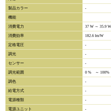
製品カラー
-
機能
消費電力
37 W ～ 35.9 
消費効率
182.6 lm/W
定格電圧
-
調光
-
センサー
-
調光範囲
0 % ～ 100%
調色
-
給電方式
-
電源種類
-
電源ユニット
-