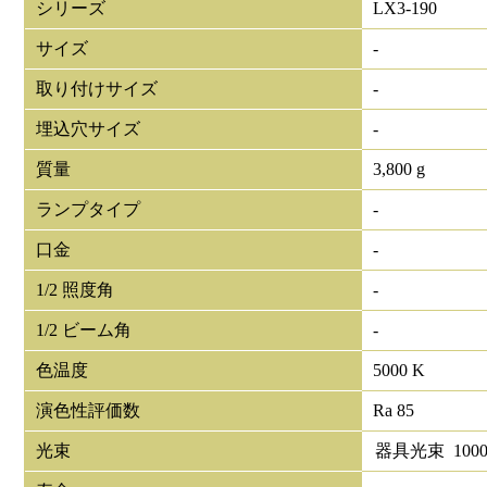
シリーズ
LX3-190
サイズ
-
取り付けサイズ
-
埋込穴サイズ
-
質量
3,800 g
ランプタイプ
-
口金
-
1/2 照度角
-
1/2 ビーム角
-
色温度
5000 K
演色性評価数
Ra 85
光束
器具光束
1000