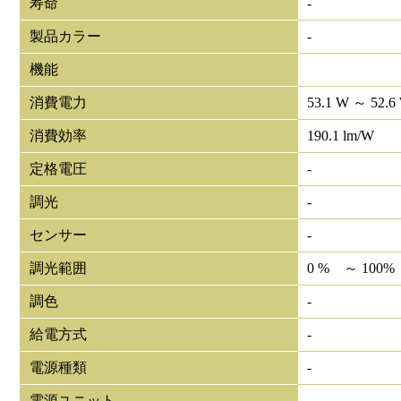
寿命
-
製品カラー
-
機能
消費電力
53.1 W ～ 52.6
消費効率
190.1 lm/W
定格電圧
-
調光
-
センサー
-
調光範囲
0 % ～ 100%
調色
-
給電方式
-
電源種類
-
電源ユニット
-