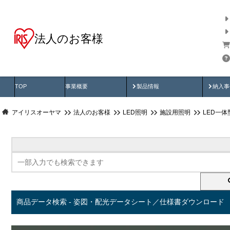
法人のお客様
商品データ検索
用途別から探す
納入
製品動画
納入
TOP
事業概要
製品情報
納入事
アイリスオーヤマ
法人のお客様
LED照明
施設用照明
LED一
商品データ検索 - 姿図・配光データシート／仕様書ダウンロード