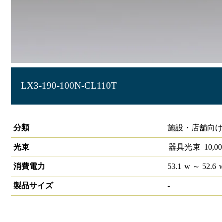
LX3-190-100N-CL110T
ラインルクス 直付型 非調光 110形 幅150
分類
施設・店舗向け
光束
器具光束
10,00
消費電力
53.1
w
～ 52.6
製品サイズ
-