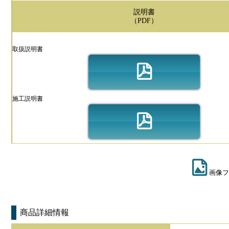
説明書
（PDF）
取扱説明書
施工説明書
画像フ
商品詳細情報