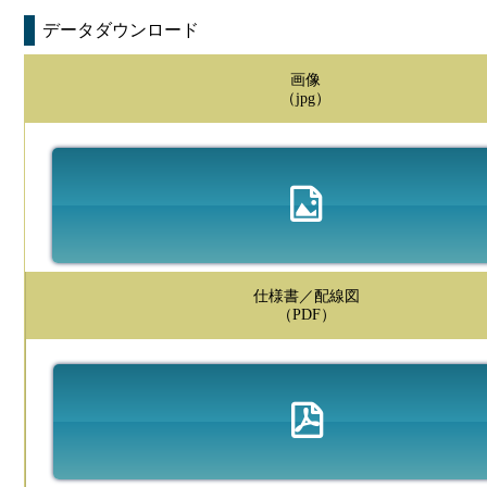
データダウンロード
画像
（jpg）
仕様書／配線図
（PDF）