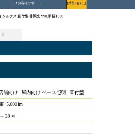
安全にご使用いただくために
お客様サポート
お問い合わせ
（ラインルクス 直付型 非調光 110形 幅150）
リア
0形 幅150
店舗向け 屋内向け ベース照明 直付型
束
5,000
lm
～ 28
w