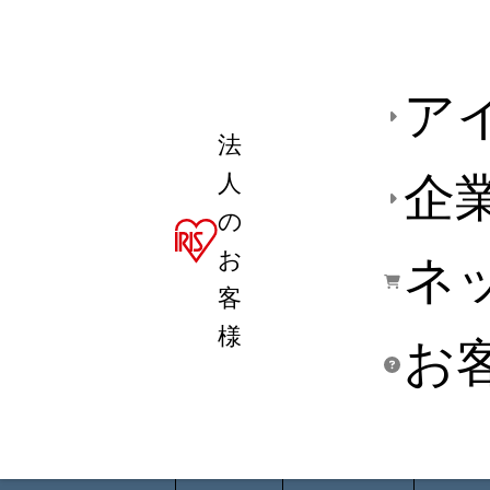
ア
法
人
企
の
お
ネ
客
様
お
商品デ
用途別