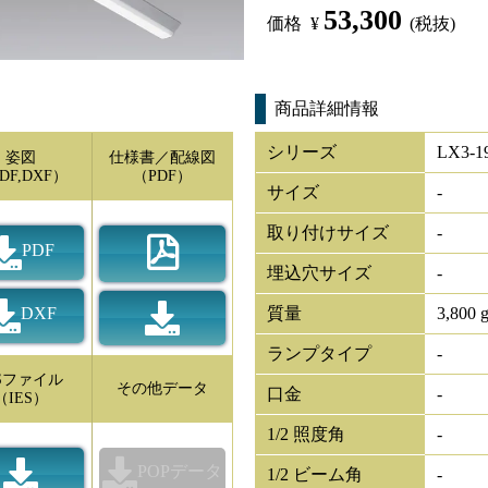
53,300
価格
¥
(税抜)
商品詳細情報
シリーズ
LX3-1
姿図
仕様書／配線図
DF,DXF）
（PDF）
サイズ
-
取り付けサイズ
-
PDF
埋込穴サイズ
-
DXF
質量
3,800 
ランプタイプ
-
ESファイル
その他データ
口金
-
（IES）
1/2 照度角
-
POPデータ
1/2 ビーム角
-