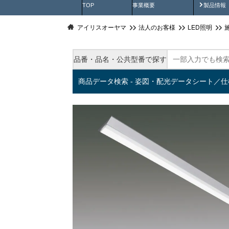
製品動
TOP
事業概要
製品情報
アイリスオーヤマ
法人のお客様
LED照明
品番・品名・公共型番で探す
商品データ検索 - 姿図・配光データシート／