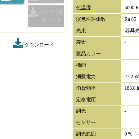
色温度
5000 
カタログ使
演色性評価数
Ra 85
用データ
光束
器具
寿命
-
ダウンロード
製品カラー
-
機能
消費電力
27.2 
消費効率
183.8 
定格電圧
-
調光
-
センサー
-
調光範囲
0 % 