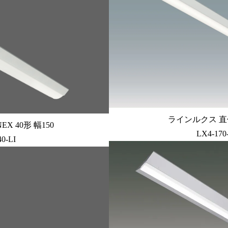
ラインルクス 直付
X 40形 幅150
LX4-170
0-LI