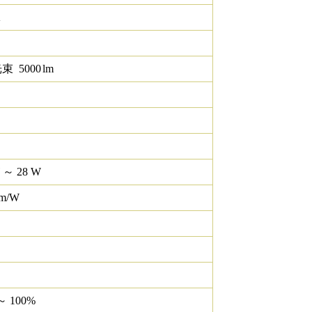
K
光束
5000
lm
W ～ 28 W
lm/W
～ 100%