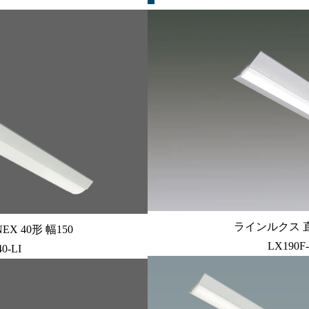
ラインルクス 直付
X 40形 幅150
LX190F
0-LI