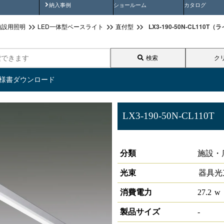
画
納入事例動画
納入事例
ショールーム
カタログ
LX3-190-50N-CL110T
施設用照明
LED一体型ベースライト
直付型
検索
ク
仕様書ダウンロード
LX3-190-50N-CL110T
ラインルクス 直付型 非調光 11
分類
施設・
光束
器具光
消費電力
27.2
w
製品サイズ
-