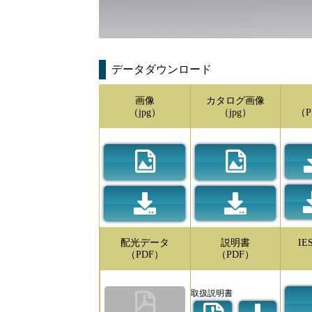
データダウンロード
画像
カタログ画像
（jpg）
（jpg）
（P
配光データ
説明書
I
（PDF）
（PDF）
取扱説明書