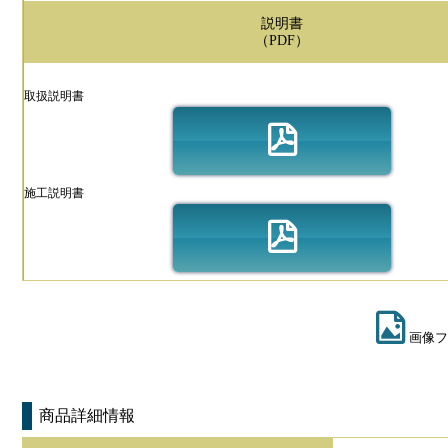
説明書
（PDF）
取扱説明書
施工説明書
画像フ
商品詳細情報