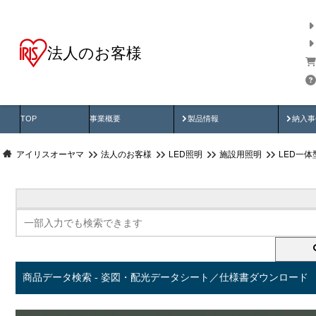
法人のお客様
商品データ検索
用途別から探す
納入
製品動画
納入
TOP
事業概要
製品情報
納入事
アイリスオーヤマ
法人のお客様
LED照明
施設用照明
LED一
商品データ検索 - 姿図・配光データシート／仕様書ダウンロード