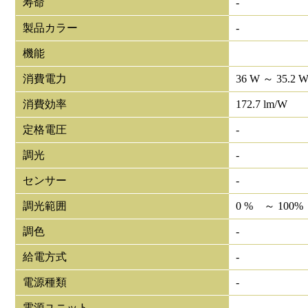
寿命
-
製品カラー
-
機能
消費電力
36 W ～ 35.2 
消費効率
172.7 lm/W
定格電圧
-
調光
-
センサー
-
調光範囲
0 % ～ 100%
調色
-
給電方式
-
電源種類
-
電源ユニット
-