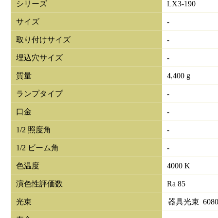
シリーズ
LX3-190
サイズ
-
取り付けサイズ
-
埋込穴サイズ
-
質量
4,400 g
ランプタイプ
-
口金
-
1/2 照度角
-
1/2 ビーム角
-
色温度
4000 K
演色性評価数
Ra 85
光束
器具光束
608