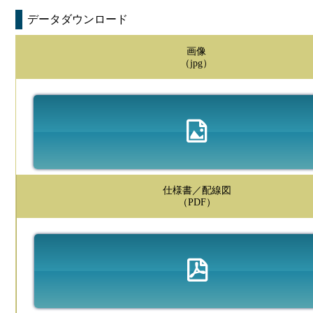
データダウンロード
画像
（jpg）
仕様書／配線図
（PDF）