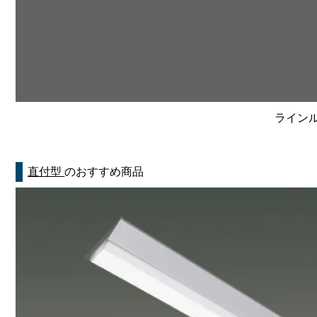
ラインルク
直付型
のおすすめ商品