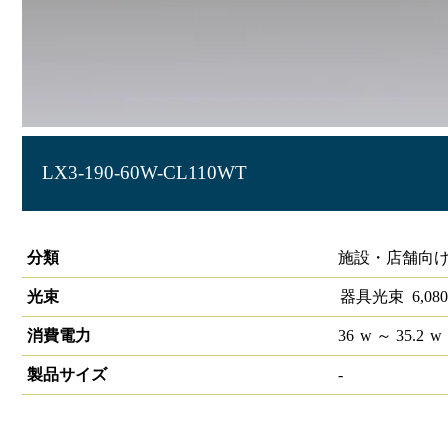
LX3-190-60W-CL110WT
ラインルクス 直付型 非調光 110形 幅230
分類
施設・店舗向け
光束
器具光束
6,080
消費電力
36
w
～ 35.2
w
製品サイズ
-