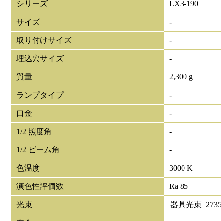
シリーズ
LX3-190
サイズ
-
取り付けサイズ
-
埋込穴サイズ
-
質量
2,300 g
ランプタイプ
-
口金
-
1/2 照度角
-
1/2 ビーム角
-
色温度
3000 K
演色性評価数
Ra 85
光束
器具光束
273