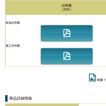
説明書
（PDF）
取扱説明書
施工説明書
画像フ
商品詳細情報