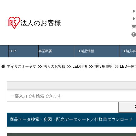
法人のお客様
商品データ検索
用途別から探す
納入
製品動画
納入
TOP
事業概要
製品情報
納入事
アイリスオーヤマ
法人のお客様
LED照明
施設用照明
LED一
商品データ検索 - 姿図・配光データシート／仕様書ダウンロード