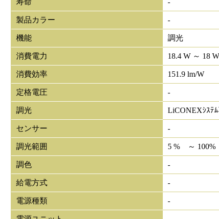
寿命
-
製品カラー
-
機能
調光
消費電力
18.4 W ～ 18 
消費効率
151.9 lm/W
定格電圧
-
調光
LiCONEXｼｽﾃ
センサー
-
調光範囲
5 % ～ 100%
調色
-
給電方式
-
電源種類
-
電源ユニット
-