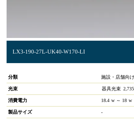
LX3-190-27L-UK40-W170-LI
ラインルクス 埋込型 LiCONEX 40形 幅150
分類
施設・店舗向け
光束
器具光束
2,735
消費電力
18.4
w
～ 18
w
製品サイズ
-