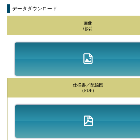
データダウンロード
画像
（jpg）
仕様書／配線図
（PDF）