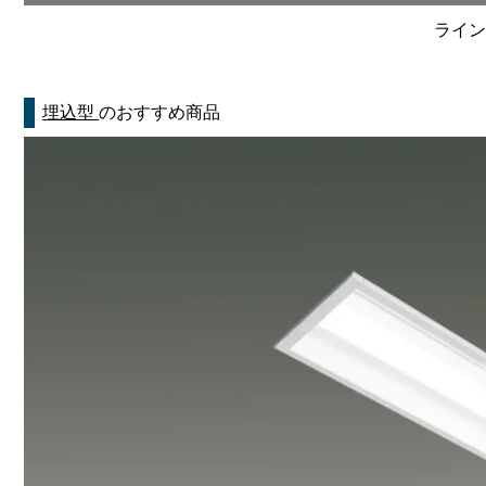
ライン
埋込型
のおすすめ商品