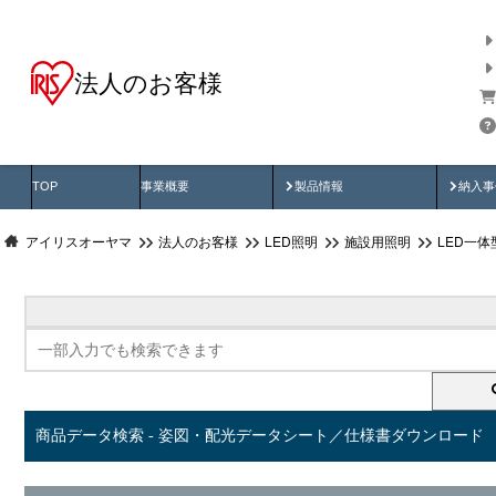
法人のお客様
商品データ検索
用途別から探す
納入
製品動画
納入
TOP
事業概要
製品情報
納入事
アイリスオーヤマ
法人のお客様
LED照明
施設用照明
LED一
商品データ検索 - 姿図・配光データシート／仕様書ダウンロード