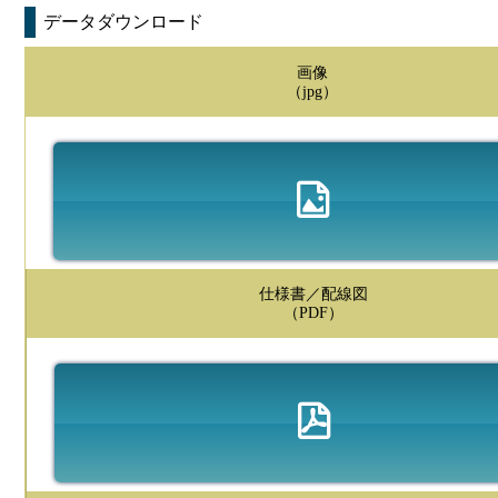
データダウンロード
画像
（jpg）
仕様書／配線図
（PDF）