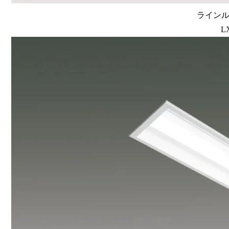
ラインルク
L