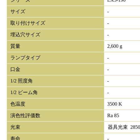
サイズ
-
取り付けサイズ
-
埋込穴サイズ
-
質量
2,600 g
ランプタイプ
-
口金
-
1/2 照度角
-
1/2 ビーム角
-
色温度
3500 K
演色性評価数
Ra 85
光束
器具光束
285
寿命
-