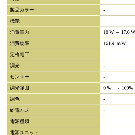
製品カラー
-
機能
消費電力
18 W ～ 17.6 
消費効率
161.9 lm/W
定格電圧
-
調光
-
センサー
-
調光範囲
0 % ～ 100%
調色
-
給電方式
-
電源種類
-
電源ユニット
-