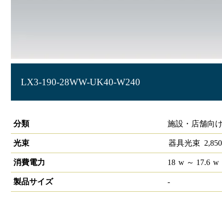
LX3-190-28WW-UK40-W240
ラインルクス 埋込型 非調光 40形 幅220
分類
施設・店舗向け
光束
器具光束
2,850
消費電力
18
w
～ 17.6
w
製品サイズ
-