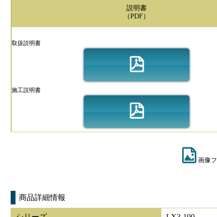
説明書
（PDF）
取扱説明書
施工説明書
画像フ
商品詳細情報
シリーズ
LX3-190