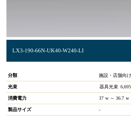
LX3-190-66N-UK40-W240-LI
ラインルクス 埋込型 LiCONEX 40形 幅220
分類
施設・店舗向け
光束
器具光束
6,695
消費電力
37
w
～ 36.7
w
製品サイズ
-