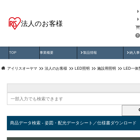
法人のお客様
商品データ検索
用途別から探す
納入
製品動画
納入
TOP
事業概要
製品情報
納入事
アイリスオーヤマ
法人のお客様
LED照明
施設用照明
LED一
商品データ検索 - 姿図・配光データシート／仕様書ダウンロード