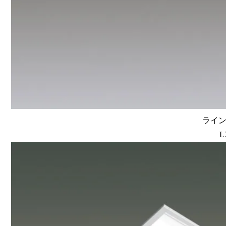
ラインル
L