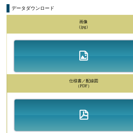
データダウンロード
画像
（jpg）
仕様書／配線図
（PDF）