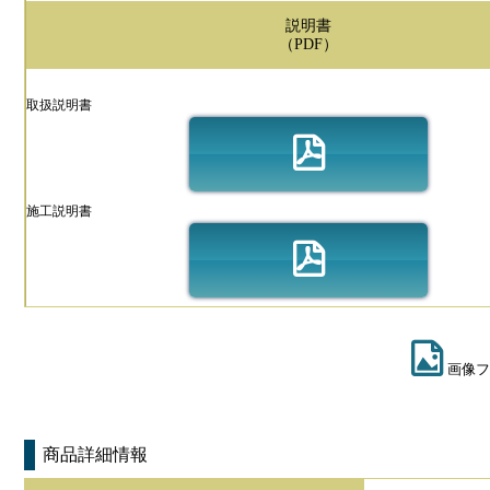
説明書
（PDF）
取扱説明書
施工説明書
画像フ
商品詳細情報