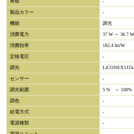
寿命
-
製品カラー
-
機能
調光
消費電力
37 W ～ 36.7 
消費効率
182.4 lm/W
定格電圧
-
調光
LiCONEXｼｽﾃ
センサー
-
調光範囲
5 % ～ 100%
調色
-
給電方式
-
電源種類
-
電源ユニット
-