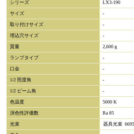
シリーズ
LX3-190
サイズ
-
取り付けサイズ
-
埋込穴サイズ
-
質量
2,600 g
ランプタイプ
-
口金
-
1/2 照度角
-
1/2 ビーム角
-
色温度
5000 K
演色性評価数
Ra 85
光束
器具光束
669