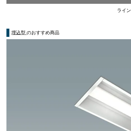
ライン
埋込型
のおすすめ商品