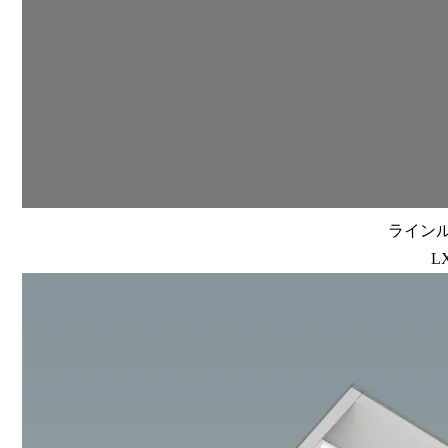
ラインルク
L