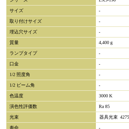
サイズ
-
取り付けサイズ
-
埋込穴サイズ
-
質量
4,400 g
ランプタイプ
-
口金
-
1/2 照度角
-
1/2 ビーム角
-
色温度
3000 K
演色性評価数
Ra 85
光束
器具光束
427
寿命
-