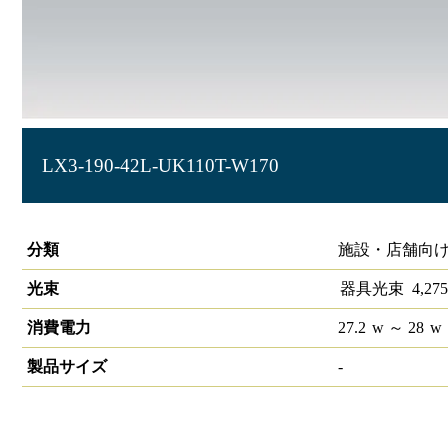
LX3-190-42L-UK110T-W170
ラインルクス 埋込型 非調光 110形 幅150
分類
施設・店舗向け
光束
器具光束
4,275
消費電力
27.2
w
～ 28
w
製品サイズ
-