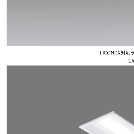
LiCONEX対応ラ
LX