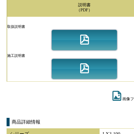
説明書
（PDF）
取扱説明書
施工説明書
画像フ
商品詳細情報
シリーズ
LX3-190