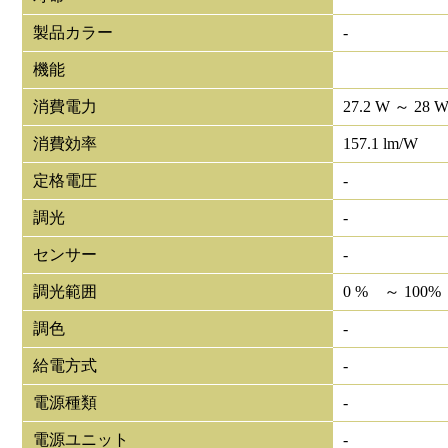
製品カラー
-
機能
消費電力
27.2 W ～ 28 
消費効率
157.1 lm/W
定格電圧
-
調光
-
センサー
-
調光範囲
0 % ～ 100%
調色
-
給電方式
-
電源種類
-
電源ユニット
-