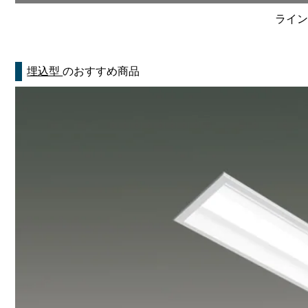
ライン
埋込型
のおすすめ商品