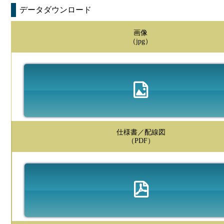
データダウンロード
画像
（jpg）
仕様書／配線図
（PDF）