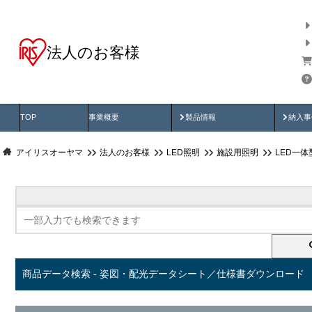
法人のお客様
商品データ検索
用途別から探す
納入
製品動画
納入
TOP
事業概要
製品情報
納入事
アイリスオーヤマ
法人のお客様
LED照明
施設用照明
LED一
商品データ検索 - 姿図・配光データシート／仕様書ダウンロード