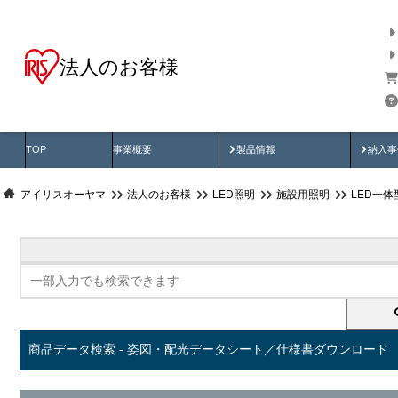
法人のお客様
商品データ検索
用途別から探す
納入
製品動画
納入
TOP
事業概要
製品情報
納入事
アイリスオーヤマ
法人のお客様
LED照明
施設用照明
LED一
商品データ検索 - 姿図・配光データシート／仕様書ダウンロード