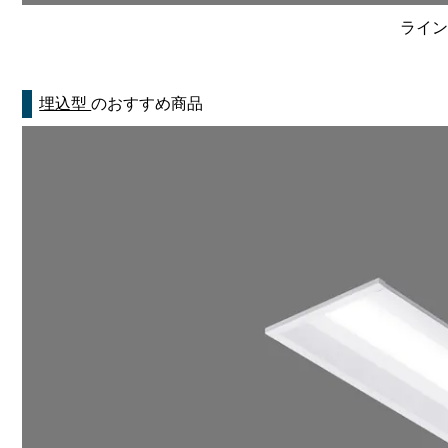
ライン
埋込型
のおすすめ商品