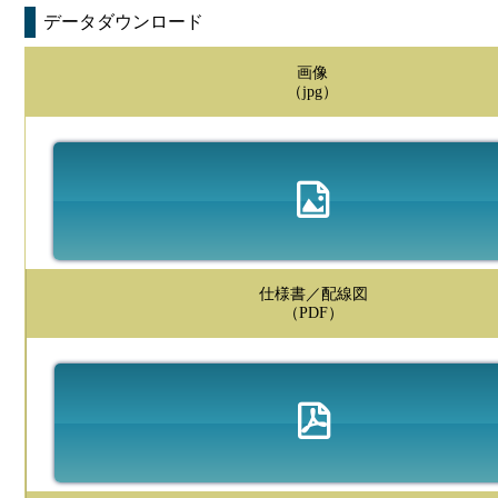
データダウンロード
画像
（jpg）
仕様書／配線図
（PDF）