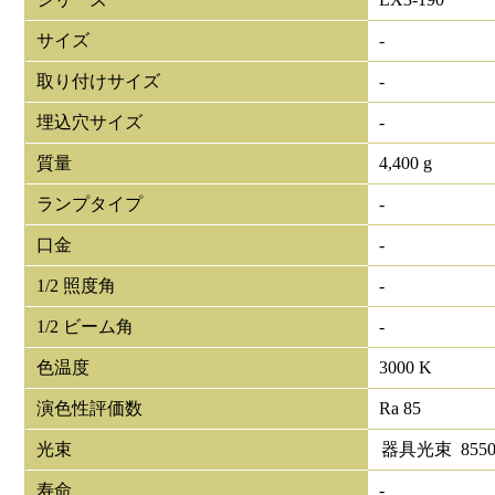
サイズ
-
取り付けサイズ
-
埋込穴サイズ
-
質量
4,400 g
ランプタイプ
-
口金
-
1/2 照度角
-
1/2 ビーム角
-
色温度
3000 K
演色性評価数
Ra 85
光束
器具光束
855
寿命
-