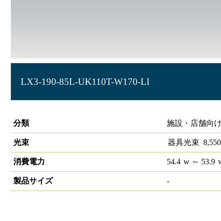
LX3-190-85L-UK110T-W170-LI
ラインルクス 埋込型 110形 LiCONEX 幅150
分類
施設・店舗向け
光束
器具光束
8,550
消費電力
54.4
w
～ 53.9
製品サイズ
-