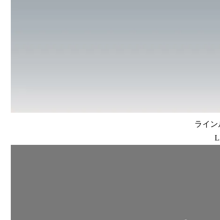
ラインル
L