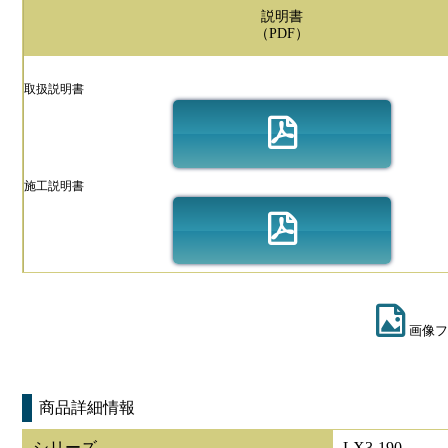
説明書
（PDF）
取扱説明書
施工説明書
画像フ
商品詳細情報
シリーズ
LX3-190