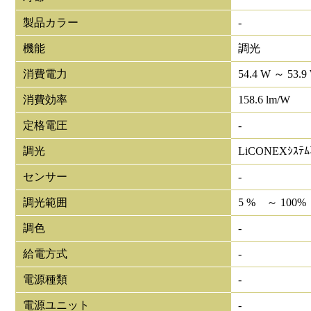
製品カラー
-
機能
調光
消費電力
54.4 W ～ 53.9
消費効率
158.6 lm/W
定格電圧
-
調光
LiCONEXｼｽﾃ
センサー
-
調光範囲
5 % ～ 100%
調色
-
給電方式
-
電源種類
-
電源ユニット
-