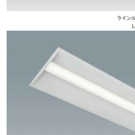
ラインルク
L