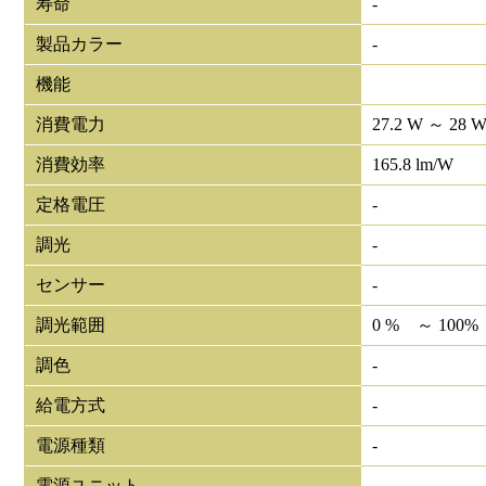
寿命
-
製品カラー
-
機能
消費電力
27.2 W ～ 28 
消費効率
165.8 lm/W
定格電圧
-
調光
-
センサー
-
調光範囲
0 % ～ 100%
調色
-
給電方式
-
電源種類
-
電源ユニット
-