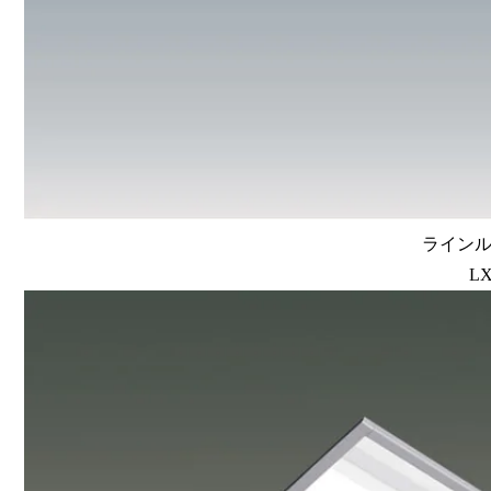
ラインルク
LX