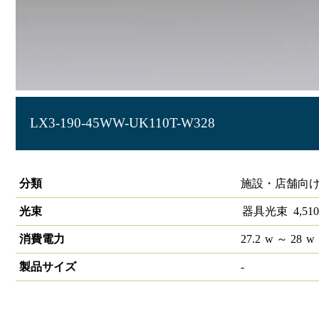
LX3-190-45WW-UK110T-W328
ラインルクス 埋込型 非調光 110形 幅300
分類
施設・店舗向け
光束
器具光束
4,510
消費電力
27.2
w
～ 28
w
製品サイズ
-