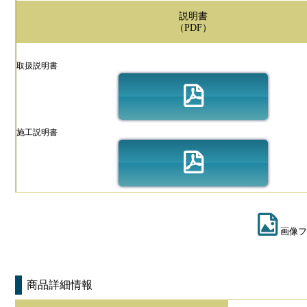
説明書
（PDF）
取扱説明書
施工説明書
画像フ
商品詳細情報