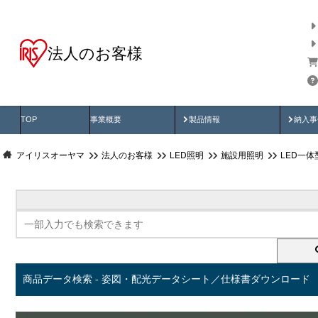
法人のお客様
商品データ検索
用途別から探す
納入
製品動画
納入
TOP
事業概要
製品情報
納入事
アイリスオーヤマ
法人のお客様
LED照明
施設用照明
LED一
商品データ検索 - 姿図・配光データシート／仕様書ダウンロード