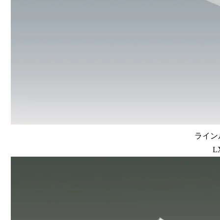
ラインル
L