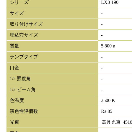
シリーズ
LX3-190
サイズ
-
取り付けサイズ
-
埋込穴サイズ
-
質量
5,800 g
ランプタイプ
-
口金
-
1/2 照度角
-
1/2 ビーム角
-
色温度
3500 K
演色性評価数
Ra 85
光束
器具光束
451