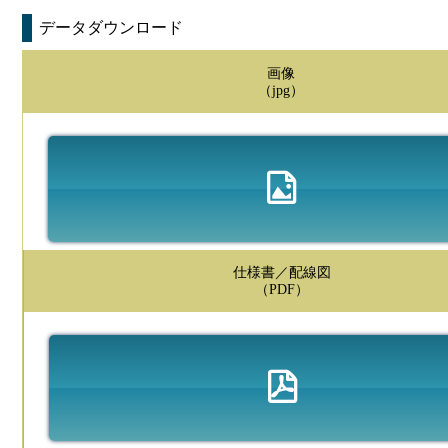
データダウンロード
画像
（jpg）
仕様書／配線図
（PDF）