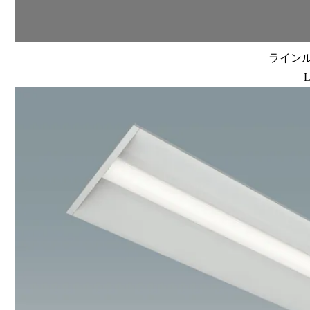
ラインルク
L