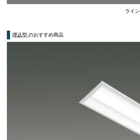
ライン
埋込型
のおすすめ商品