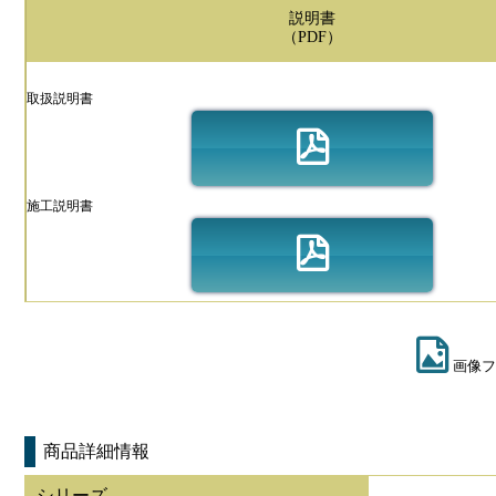
説明書
（PDF）
取扱説明書
施工説明書
画像フ
商品詳細情報
シリーズ
-