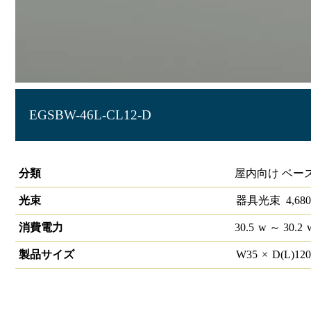
EGSBW-46L-CL12-D
LIDIOラインルクスエッジスリムベース 直付型 PWM 1200m
分類
屋内向け ベー
光束
器具光束
4,680
消費電力
30.5
w
～ 30.2
製品サイズ
W
35
×
D(L)
12