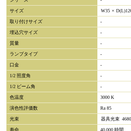
サイズ
W
35
×
D(L)
12
取り付けサイズ
-
埋込穴サイズ
-
質量
-
ランプタイプ
-
口金
-
1/2 照度角
-
1/2 ビーム角
-
色温度
3000 K
演色性評価数
Ra 85
光束
器具光束
468
寿命
40,000 時間