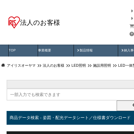
法人のお客様
商品データ検索
用途別から探す
納入
製品動画
納入
TOP
事業概要
製品情報
納入事
アイリスオーヤマ
法人のお客様
LED照明
施設用照明
LED一
商品データ検索 - 姿図・配光データシート／仕様書ダウンロード