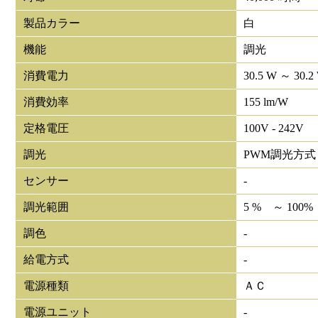
製品カラー
白
機能
調光
消費電力
30.5 W ～ 30.2
消費効率
155 lm/W
定格電圧
100V - 242V
調光
PWM調光方式
センサー
-
調光範囲
5 % ～ 100%
調色
-
給電方式
-
電源種類
ＡＣ
電源ユニット
-