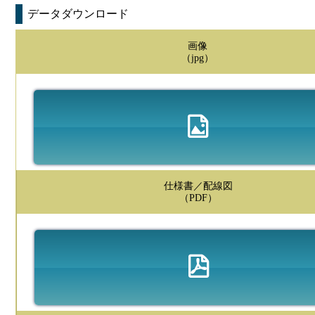
データダウンロード
画像
（jpg）
仕様書／配線図
（PDF）