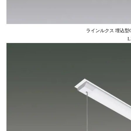
ラインルクス 埋込型
L