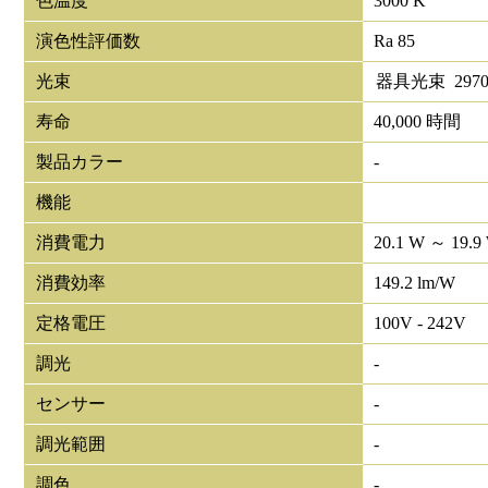
色温度
3000 K
演色性評価数
Ra 85
光束
器具光束
297
寿命
40,000 時間
製品カラー
-
機能
消費電力
20.1 W ～ 19.9
消費効率
149.2 lm/W
定格電圧
100V - 242V
調光
-
センサー
-
調光範囲
-
調色
-