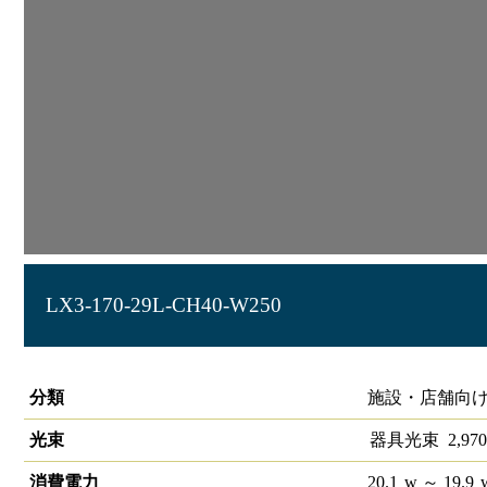
LX3-170-29L-CH40-W250
ラインルクス 埋込型 Cチャンネル回避型 非調光 40形 幅220
分類
施設・店舗向け
光束
器具光束
2,970
消費電力
20.1
w
～ 19.9