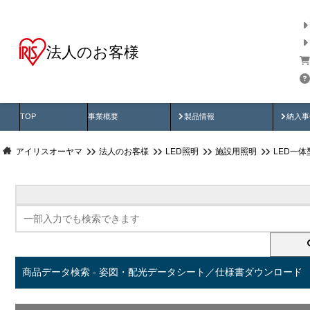
法人のお客様
商品データ検索
用途別から探す
納入
製品動画
納入
TOP
事業概要
製品情報
納入事
アイリスオーヤマ
法人のお客様
LED照明
施設用照明
LED一
商品データ検索 - 姿図・配光データシート／仕様書ダウンロード