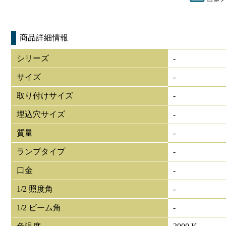
商品詳細情報
シリーズ
-
サイズ
-
取り付けサイズ
-
埋込穴サイズ
-
質量
-
ランプタイプ
-
口金
-
1/2 照度角
-
1/2 ビーム角
-