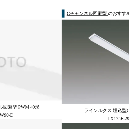
Cチャンネル回避型
のおすす
回避型 PWM 40形
ラインルクス 埋込型C
-W90-D
LX175F-2