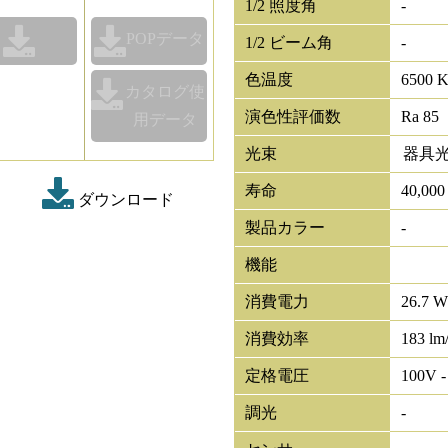
1/2 照度角
-
POPデータ
1/2 ビーム角
-
色温度
6500 
カタログ使
演色性評価数
Ra 85
用データ
光束
器具
寿命
40,00
ダウンロード
製品カラー
-
機能
消費電力
26.7 W
消費効率
183 lm
定格電圧
100V -
調光
-