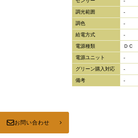
センサー
-
調光範囲
-
調色
-
給電方式
-
電源種類
ＤＣ
電源ユニット
-
グリーン購入対応
-
備考
-
お問い合わせ