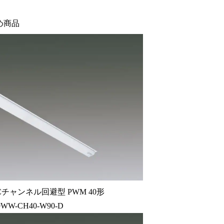
め商品
チャンネル回避型 PWM 40形
9WW-CH40-W90-D