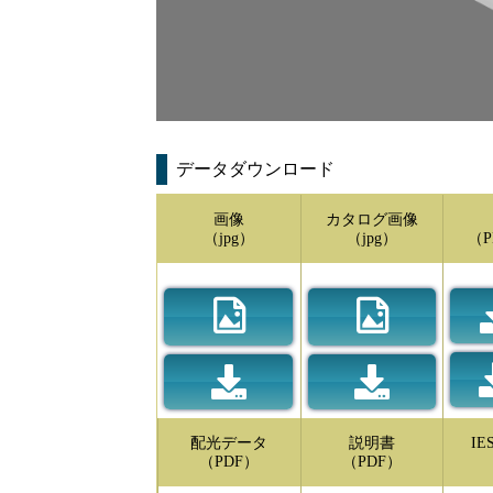
データダウンロード
画像
カタログ画像
（jpg）
（jpg）
（P
配光データ
説明書
I
（PDF）
（PDF）