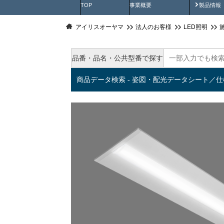
製品動
TOP
事業概要
製品情報
アイリスオーヤマ
法人のお客様
LED照明
品番・品名・公共型番で探す
商品データ検索 - 姿図・配光データシート／