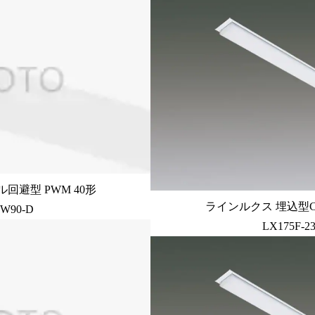
回避型 PWM 40形
ラインルクス 埋込型C
-W90-D
LX175F-2