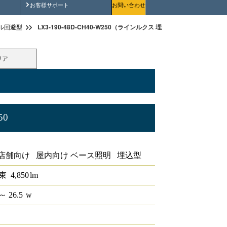
安全にご使用いただくために
お客様サポート
お問い合わせ
LX3-190-48D-CH40-W250（ラインルクス 埋込型 Cチャンネル回避型
ル回避型
リア
50
ル回避型 非調光 40形 幅220
店舗向け 屋内向け ベース照明 埋込型
束
4,850
lm
～ 26.5
w