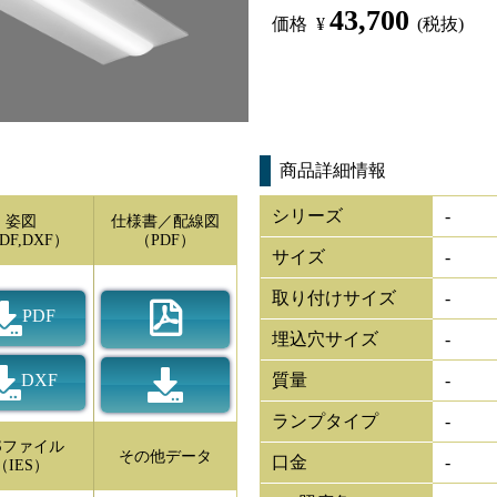
43,700
価格
¥
(税抜)
商品詳細情報
シリーズ
-
姿図
仕様書／配線図
DF,DXF）
（PDF）
サイズ
-
取り付けサイズ
-
PDF
埋込穴サイズ
-
DXF
質量
-
ランプタイプ
-
ESファイル
その他データ
口金
-
（IES）