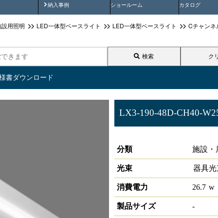
画
納入事例動画
納入事例
ショールーム
カタログ
施設用照明
LED一体型ベースライト
LED一体型ベースライト
Cチャンネ
検索
ク
仕様書ダウンロード
LX3-190-48D-CH40-W2
ラインルクス 埋込型 Cチャンネ
分類
施設・
光束
器具光
消費電力
26.7
w
製品サイズ
-