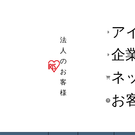
ア
法
人
企
の
お
ネ
客
様
お
商品デ
用途別