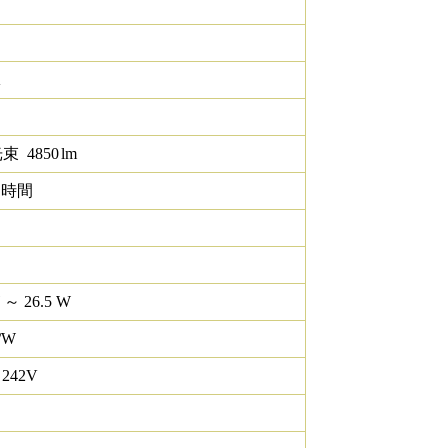
K
光束
4850
lm
0 時間
 ～ 26.5 W
/W
 242V