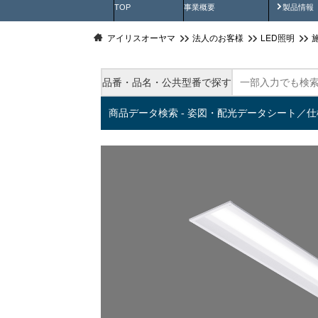
製品動
TOP
事業概要
製品情報
アイリスオーヤマ
法人のお客様
LED照明
品番・品名・公共型番で探す
商品データ検索 - 姿図・配光データシート／