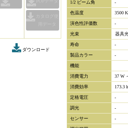
POPデータ
1/2 ビーム角
-
色温度
3500 
カタログ使
演色性評価数
-
用データ
光束
器具
寿命
-
ダウンロード
製品カラー
-
機能
消費電力
37 W 
消費効率
173.3 
定格電圧
-
調光
-
センサー
-