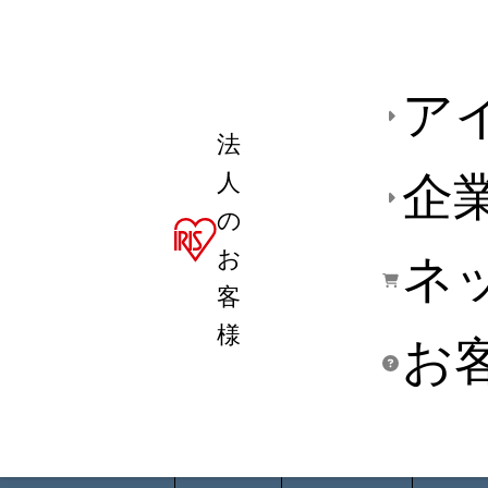
ア
法
人
企
の
お
ネ
客
様
お
商品デ
用途別