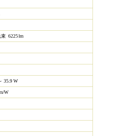
K
光束
6225
lm
～ 35.9 W
lm/W