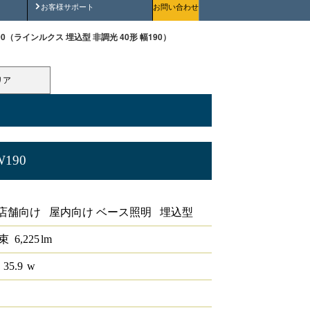
安全にご使用いただくために
お客様サポート
お問い合わせ
-W190（ラインルクス 埋込型 非調光 40形 幅190）
リア
W190
形 幅190
店舗向け 屋内向け ベース照明 埋込型
束
6,225
lm
 35.9
w