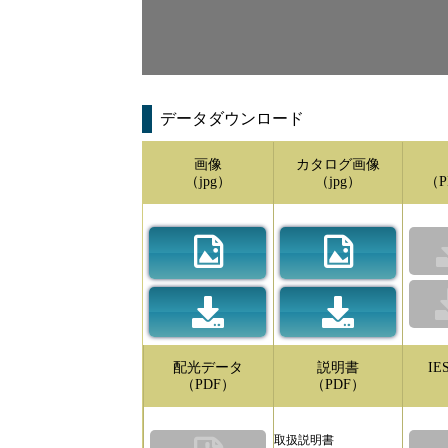
データダウンロード
画像
カタログ画像
（jpg）
（jpg）
（P
配光データ
説明書
I
（PDF）
（PDF）
取扱説明書