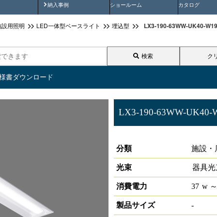
画
納入事例動画
納入事例
ショールーム
カタログ
LX3-190-63WW-UK40
施設用照明
LED一体型ベースライト
埋込型
検索
ク
仕様書ダウンロード
LX3-190-63WW-UK40-
ラインルクス 埋込型 非調光 40
分類
施設・
光束
器具光
消費電力
37
w
～
製品サイズ
-