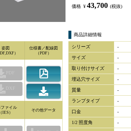
43,700
価格
¥
(税抜)
商品詳細情報
シリーズ
-
姿図
仕様書／配線図
DF,DXF）
（PDF）
サイズ
-
取り付けサイズ
-
PDF
埋込穴サイズ
-
DXF
質量
-
ランプタイプ
-
ESファイル
その他データ
口金
-
（IES）
1/2 照度角
-