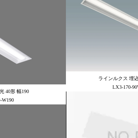
ラインルクス 埋込型 
LX3-170-9
40形 幅190
0-W190