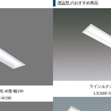
埋込型
のおすすめ商品
ラインルクス
40形 幅190
LX160F-5
0-W190