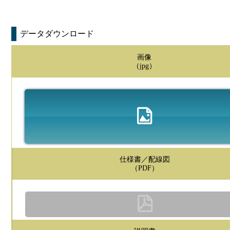
データダウンロード
画像
（jpg）
仕様書／配線図
（PDF）