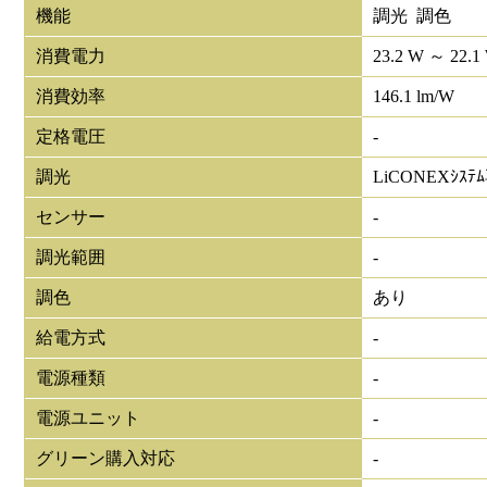
機能
調光 調色
消費電力
23.2 W ～ 22.1
消費効率
146.1 lm/W
定格電圧
-
調光
LiCONEXｼｽﾃ
センサー
-
調光範囲
-
調色
あり
給電方式
-
電源種類
-
電源ユニット
-
グリーン購入対応
-