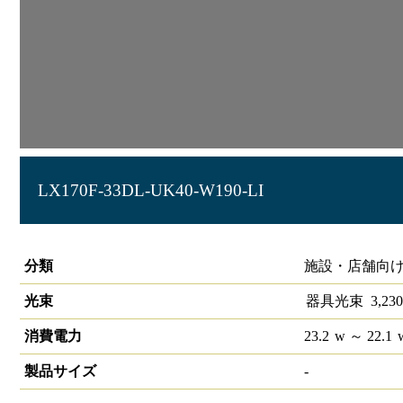
LX170F-33DL-UK40-W190-LI
ラインルクス 埋込型 LiCONEX 調色 40形 幅190
分類
施設・店舗向け
光束
器具光束
3,230
消費電力
23.2
w
～ 22.1
製品サイズ
-