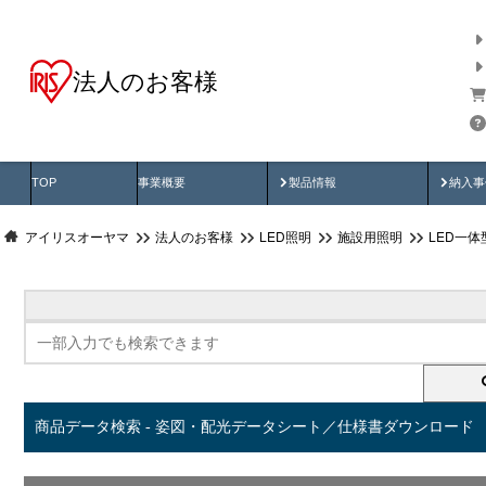
法人のお客様
商品データ検索
用途別から探す
納入
製品動画
納入
TOP
事業概要
製品情報
納入事
アイリスオーヤマ
法人のお客様
LED照明
施設用照明
LED一
商品データ検索 - 姿図・配光データシート／仕様書ダウンロード