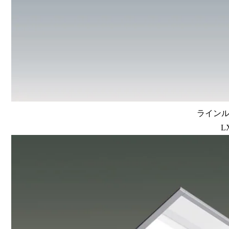
ラインルク
L