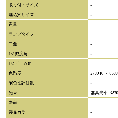
取り付けサイズ
-
埋込穴サイズ
-
質量
-
ランプタイプ
-
口金
-
1/2 照度角
-
1/2 ビーム角
-
色温度
2700 K ～ 6500
演色性評価数
-
光束
器具光束
323
寿命
-
製品カラー
-