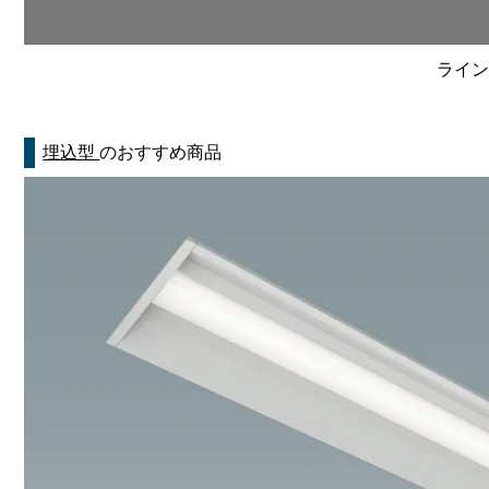
ライン
埋込型
のおすすめ商品