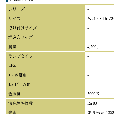
シリーズ
-
サイズ
W
210
×
D(L)
2
取り付けサイズ
-
埋込穴サイズ
-
質量
4,700 g
ランプタイプ
-
口金
-
1/2 照度角
-
1/2 ビーム角
-
色温度
5000 K
演色性評価数
Ra 83
光束
器具光束
1352