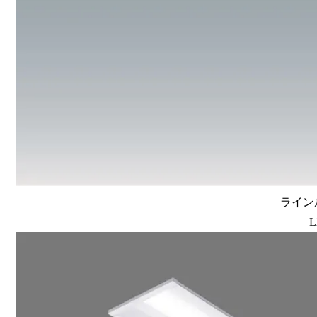
ラインル
L