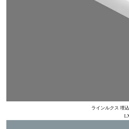
ラインルクス 埋込型
L