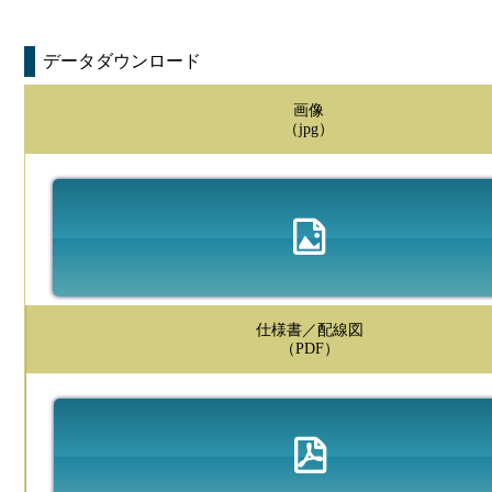
データダウンロード
画像
（jpg）
仕様書／配線図
（PDF）