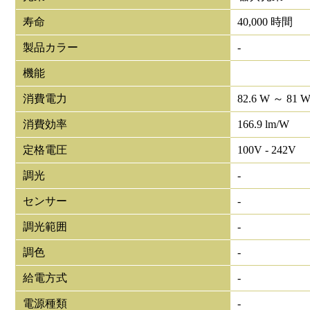
寿命
40,000 時間
製品カラー
-
機能
消費電力
82.6 W ～ 81 
消費効率
166.9 lm/W
定格電圧
100V - 242V
調光
-
センサー
-
調光範囲
-
調色
-
給電方式
-
電源種類
-