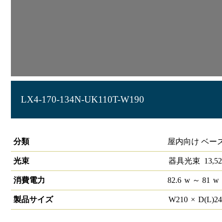
LX4-170-134N-UK110T-W190
ラインルクス 埋込型 非調光 110形 幅190
分類
屋内向け ベー
光束
器具光束
13,52
消費電力
82.6
w
～ 81
w
製品サイズ
W
210
×
D(L)
2