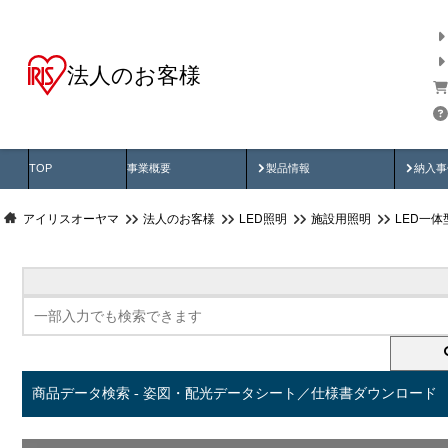
法人のお客様
商品データ検索
用途別から探す
納入
製品動画
納入
TOP
事業概要
製品情報
納入事
アイリスオーヤマ
法人のお客様
LED照明
施設用照明
LED一
商品データ検索 - 姿図・配光データシート／仕様書ダウンロード