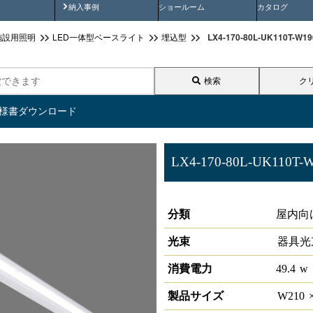
画
納入事例動画
納入事例
ショールーム
カタログ
LX4-170-80L-UK110T
施設用照明
LED一体型ベースライト
埋込型
検索
ク
仕様書ダウンロード
LX4-170-80L-UK110T-
ラインルクス 埋込型 非調光 11
分類
屋内向
光束
器具光
消費電力
49.4
w
製品サイズ
W
210