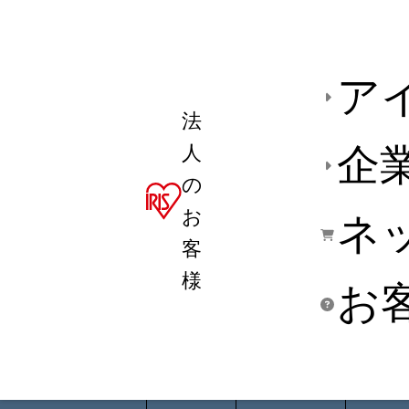
ア
法
人
企
の
お
ネ
客
様
お
商品デ
用途別