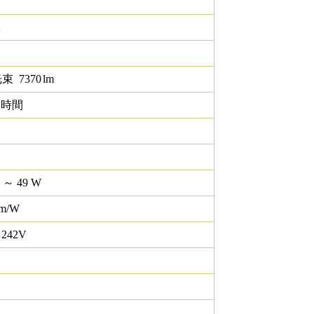
K
光束
7370
lm
0 時間
W ～ 49 W
lm/W
 242V