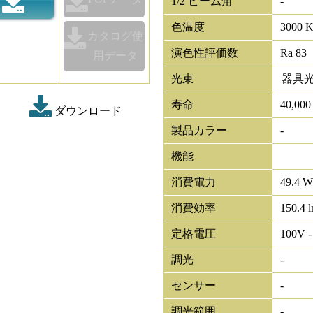
1/2 ビーム角
-
色温度
3000 
カタログ使
演色性評価数
Ra 83
用データ
光束
器具
寿命
40,00
ダウンロード
製品カラー
-
機能
消費電力
49.4 
消費効率
150.4 
定格電圧
100V -
調光
-
センサー
-
調光範囲
-