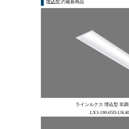
埋込型
の最新商品
ラインルクス 埋込型 非調光 
LX3-190-65D-UK4