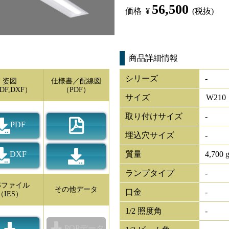
56,500
価格
¥
(税抜)
商品詳細情報
シリーズ
-
姿図
仕様書／配線図
DF,DXF）
（PDF）
サイズ
W
210
取り付けサイズ
-
PDF
埋込穴サイズ
-
DXF
質量
4,700 
ランプタイプ
-
ESファイル
その他データ
口金
-
（IES）
1/2 照度角
-
POPデータ