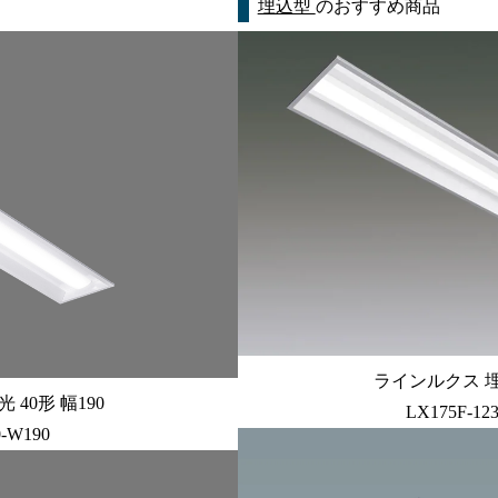
埋込型
のおすすめ商品
ラインルクス 埋込
40形 幅190
LX175F-12
0-W190