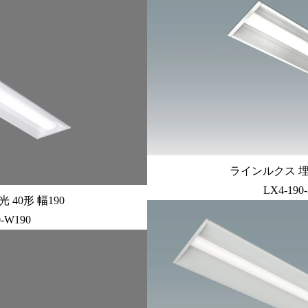
ラインルクス 埋込
LX4-190
40形 幅190
0-W190