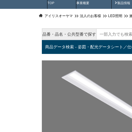
製品動
TOP
事業概要
製品情報
アイリスオーヤマ
法人のお客様
LED照明
品番・品名・公共型番で探す
商品データ検索 - 姿図・配光データシート／