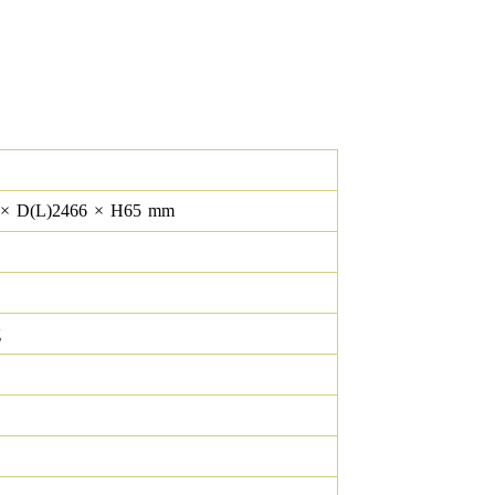
×
D(L)
2466
×
H
65
mm
g