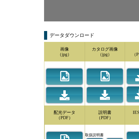
データダウンロード
画像
カタログ画像
（jpg）
（jpg）
（P
配光データ
説明書
I
（PDF）
（PDF）
取扱説明書