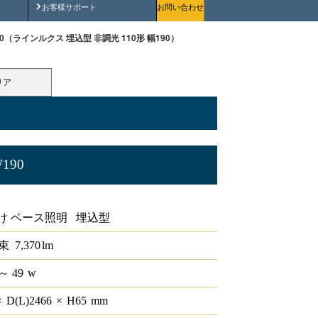
安全にご使用いただくために
お客様サポート
お問い合わせ
-W190（ラインルクス 埋込型 非調光 110形 幅190）
リア
W190
0形 幅190
け ベース照明 埋込型
束
7,370
lm
～ 49
w
×
D(L)
2466
×
H
65
mm