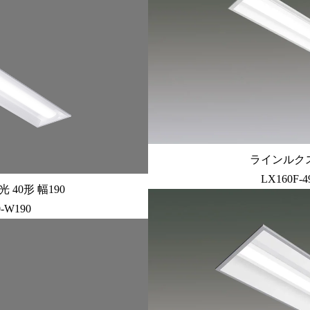
ラインルクス
LX160F-4
40形 幅190
0-W190