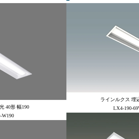
ラインルクス 埋込型 
40形 幅190
LX4-190-6
0-W190