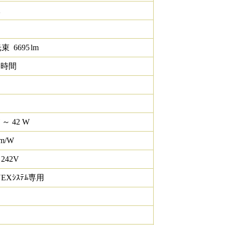
K
光束
6695
lm
0 時間
W ～ 42 W
lm/W
 242V
NEXｼｽﾃﾑ専用