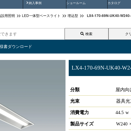
画
納入事例動画
納入事例
ショールーム
カタログ
LX4-170-69N-UK40-W2
施設用照明
LED一体型ベースライト
埋込型
検索
ク
仕様書ダウンロード
LX4-170-69N-UK40-W2
ラインルクス 埋込型 LiCONEX 
分類
屋内向
光束
器具光
消費電力
44.5
w
製品サイズ
W
240