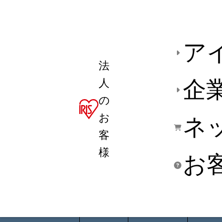
ア
法
人
企
の
お
ネ
客
様
お
商品デ
用途別