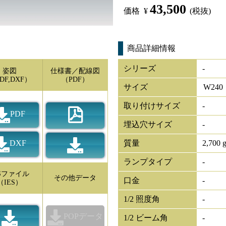
43,500
価格
¥
(税抜)
商品詳細情報
シリーズ
-
姿図
仕様書／配線図
DF,DXF）
（PDF）
サイズ
W
240
取り付けサイズ
-
PDF
埋込穴サイズ
-
DXF
質量
2,700 
ランプタイプ
-
ESファイル
その他データ
口金
-
（IES）
1/2 照度角
-
POPデータ
1/2 ビーム角
-