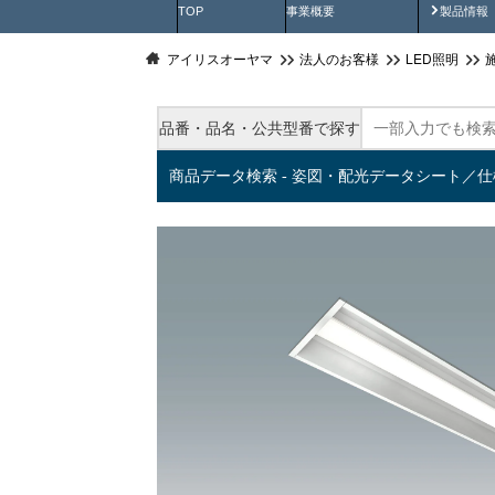
製品動
TOP
事業概要
製品情報
アイリスオーヤマ
法人のお客様
LED照明
品番・品名・公共型番で探す
商品データ検索 - 姿図・配光データシート／