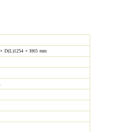
×
D(L)
1254
×
H
65
mm
g