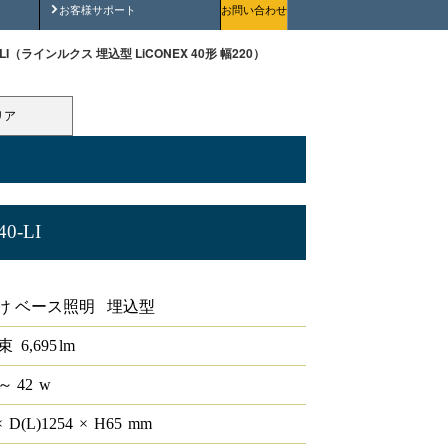
安全にご使用いただくために
お客様サポート
お問い合わせ
40-LI（ラインルクス 埋込型 LiCONEX 40形 幅220）
リア
40-LI
40形 幅220
け ベース照明 埋込型
束
6,695
lm
～ 42
w
×
D(L)
1254
×
H
65
mm