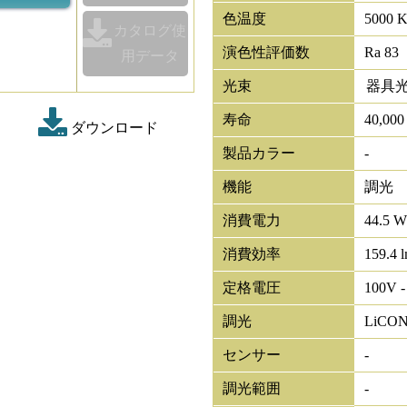
色温度
5000 
カタログ使
演色性評価数
Ra 83
用データ
光束
器具
寿命
40,00
ダウンロード
製品カラー
-
機能
調光
消費電力
44.5 
消費効率
159.4 
定格電圧
100V -
調光
LiCO
センサー
-
調光範囲
-