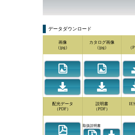
データダウンロード
画像
カタログ画像
（jpg）
（jpg）
（P
配光データ
説明書
I
（PDF）
（PDF）
取扱説明書