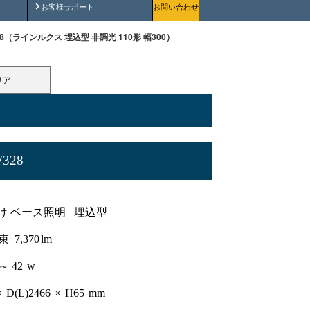
安全にご使用いただくために
お客様サポート
お問い合わせ
-W328（ラインルクス 埋込型 非調光 110形 幅300）
リア
W328
0形 幅300
け ベース照明 埋込型
束
7,370
lm
～ 42
w
×
D(L)
2466
×
H
65
mm