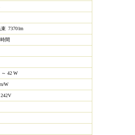
K
光束
7370
lm
0 時間
W ～ 42 W
lm/W
 242V