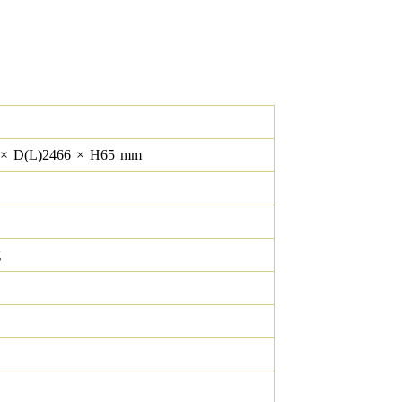
×
D(L)
2466
×
H
65
mm
g