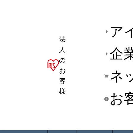
ア
法
人
企
の
お
ネ
客
様
お
商品デ
用途別