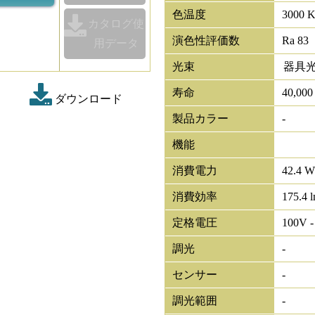
色温度
3000 
カタログ使
演色性評価数
Ra 83
用データ
光束
器具
寿命
40,00
ダウンロード
製品カラー
-
機能
消費電力
42.4 
消費効率
175.4 
定格電圧
100V -
調光
-
センサー
-
調光範囲
-