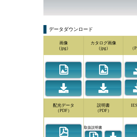
データダウンロード
画像
カタログ画像
（jpg）
（jpg）
（P
配光データ
説明書
I
（PDF）
（PDF）
取扱説明書