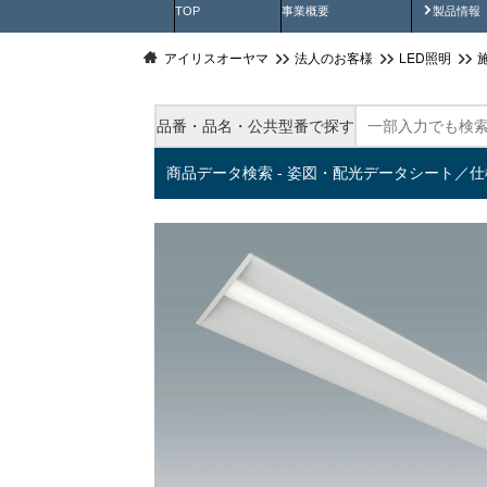
製品動
TOP
事業概要
製品情報
アイリスオーヤマ
法人のお客様
LED照明
品番・品名・公共型番で探す
商品データ検索 - 姿図・配光データシート／