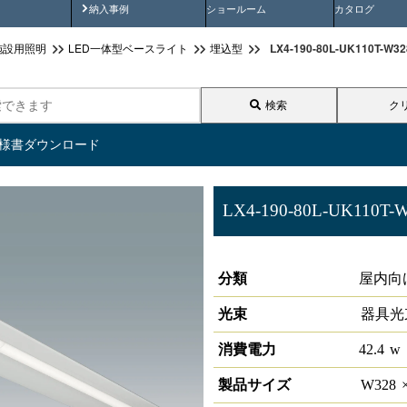
画
納入事例動画
納入事例
ショールーム
カタログ
LX4-190-80L-UK110T
施設用照明
LED一体型ベースライト
埋込型
検索
ク
仕様書ダウンロード
LX4-190-80L-UK110T-
ラインルクス 埋込型 非調光 11
分類
屋内向
光束
器具光
消費電力
42.4
w
製品サイズ
W
328