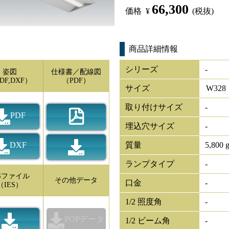
66,300
価格
¥
(税抜)
商品詳細情報
シリーズ
-
姿図
仕様書／配線図
DF,DXF）
（PDF）
サイズ
W
328
取り付けサイズ
-
PDF
埋込穴サイズ
-
DXF
質量
5,800 
ランプタイプ
-
ESファイル
その他データ
口金
-
（IES）
1/2 照度角
-
POPデータ
1/2 ビーム角
-