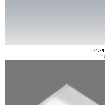
ラインルク
L