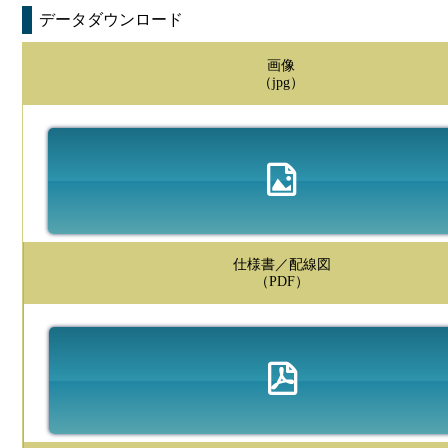
データダウンロード
画像
（jpg）
仕様書／配線図
（PDF）