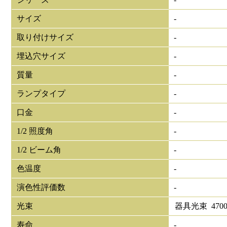
サイズ
-
取り付けサイズ
-
埋込穴サイズ
-
質量
-
ランプタイプ
-
口金
-
1/2 照度角
-
1/2 ビーム角
-
色温度
-
演色性評価数
-
光束
器具光束
470
寿命
-