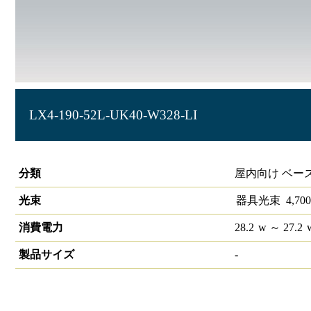
LX4-190-52L-UK40-W328-LI
ラインルクス 埋込型 LiCONEX 40形 幅300
分類
屋内向け ベー
光束
器具光束
4,700
消費電力
28.2
w
～ 27.2
製品サイズ
-