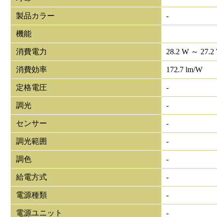
製品カラー
-
機能
消費電力
28.2 W ～ 27.2
消費効率
172.7 lm/W
定格電圧
-
調光
-
センサー
-
調光範囲
-
調色
-
給電方式
-
電源種類
-
電源ユニット
-