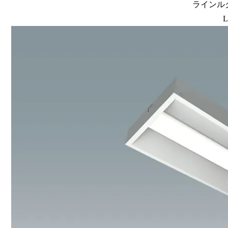
ラインルク
L