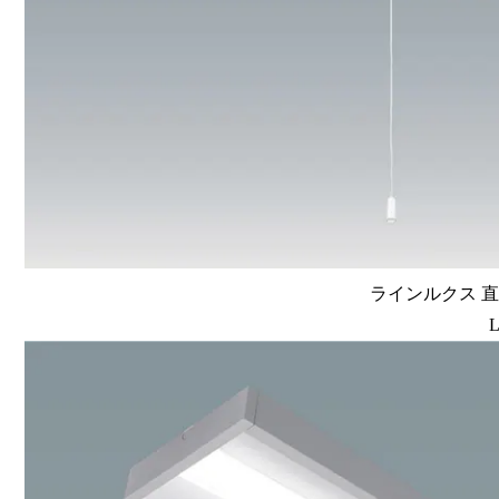
ラインルクス 直
L