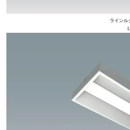
ラインルク
L