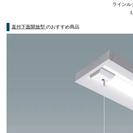
ラインルク
L
直付下面開放型
のおすすめ商品