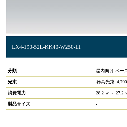
LX4-190-52L-KK40-W250-LI
ラインルクス 直付下面開放型 LiCONEX 40形
分類
屋内向け ベー
光束
器具光束
4,700
消費電力
28.2
w
～ 27.2
製品サイズ
-