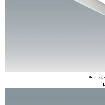
ラインルク
L