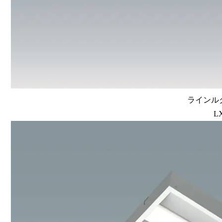
ラインルク
L