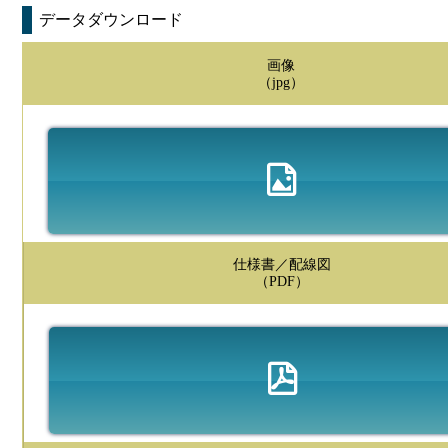
データダウンロード
画像
（jpg）
仕様書／配線図
（PDF）