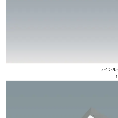
ラインルク
L