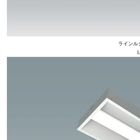
ラインルク
L