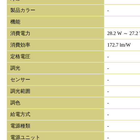
製品カラー
-
機能
消費電力
28.2 W ～ 27.2
消費効率
172.7 lm/W
定格電圧
-
調光
-
センサー
-
調光範囲
-
調色
-
給電方式
-
電源種類
-
電源ユニット
-