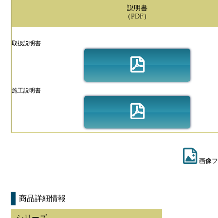
説明書
（PDF）
取扱説明書
施工説明書
画像フ
商品詳細情報
シリーズ
-