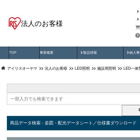
法人のお客様
商品データ検索
用途別から探す
納入
製品動画
納入
TOP
事業概要
製品情報
納入事
アイリスオーヤマ
法人のお客様
LED照明
施設用照明
LED一
商品データ検索 - 姿図・配光データシート／仕様書ダウンロード