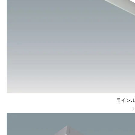
ラインル
L