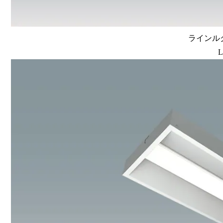
ラインルク
L