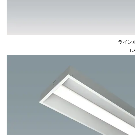
ラインル
L