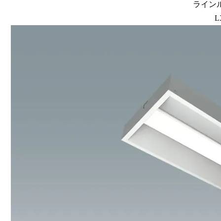
ラインル
L