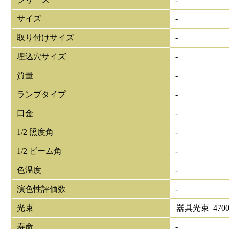
サイズ
-
取り付けサイズ
-
埋込穴サイズ
-
質量
-
ランプタイプ
-
口金
-
1/2 照度角
-
1/2 ビーム角
-
色温度
-
演色性評価数
-
光束
器具光束
470
寿命
-