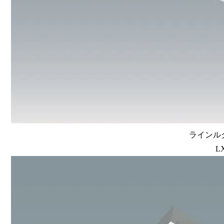
ラインルク
L