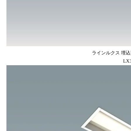
ラインルクス 埋込型
LX3