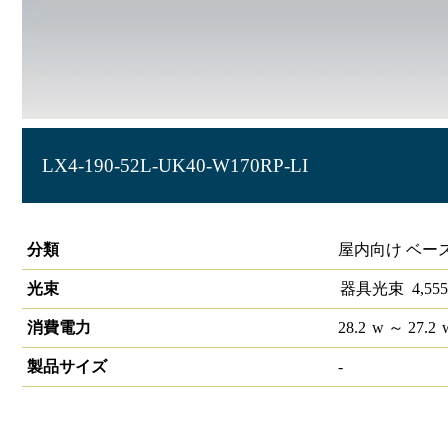
LX4-190-52L-UK40-W170RP-LI
ラインルクス 埋込型 リニューアルタイプ LiCONEX 40形 幅
分類
屋内向け ベー
光束
器具光束
4,555
消費電力
28.2
w
～ 27.2
製品サイズ
-