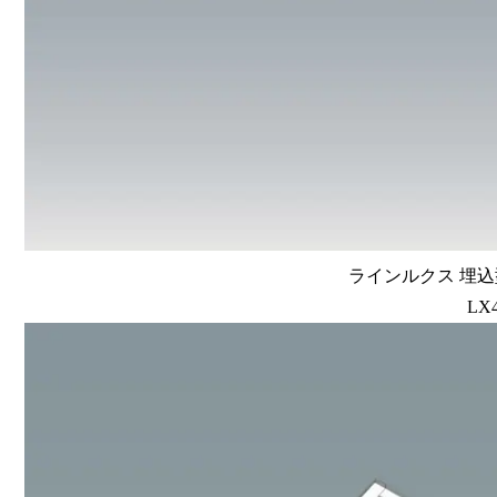
ラインルクス 埋込型
LX4