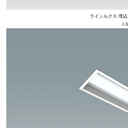
ラインルクス 埋込型
LX