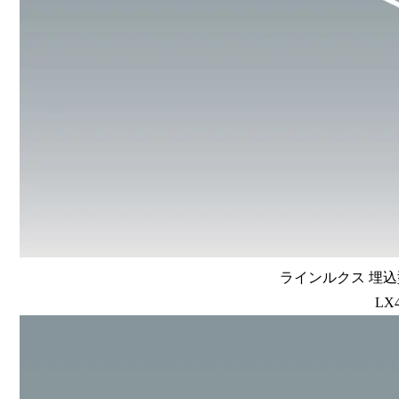
ラインルクス 埋込型
LX4