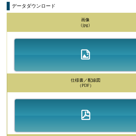
データダウンロード
画像
（jpg）
仕様書／配線図
（PDF）