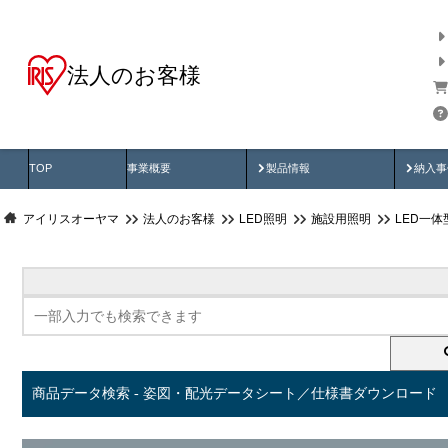
法人のお客様
商品データ検索
用途別から探す
納入
製品動画
納入
TOP
事業概要
製品情報
納入事
アイリスオーヤマ
法人のお客様
LED照明
施設用照明
LED一
商品データ検索 - 姿図・配光データシート／仕様書ダウンロード