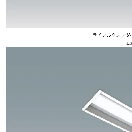
ラインルクス 埋込型
LX