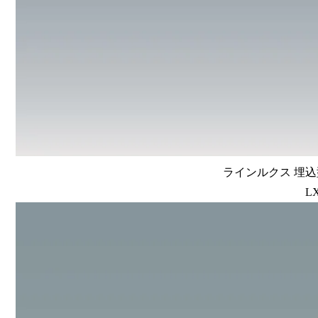
ラインルクス 埋込型
LX