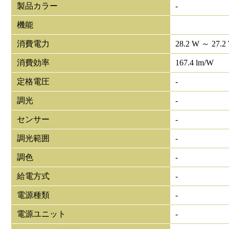
製品カラー
-
機能
消費電力
28.2 W ～ 27.2
消費効率
167.4 lm/W
定格電圧
-
調光
-
センサー
-
調光範囲
-
調色
-
給電方式
-
電源種類
-
電源ユニット
-