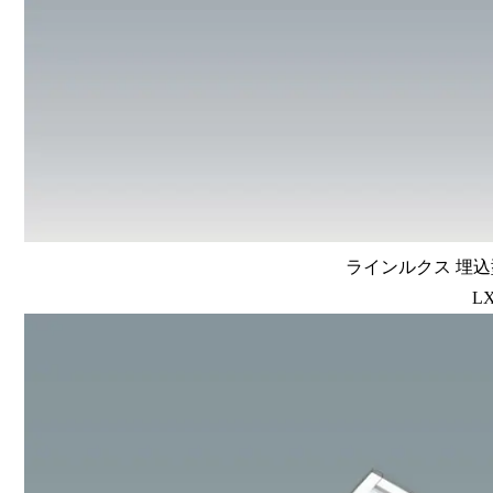
ラインルクス 埋込型
LX