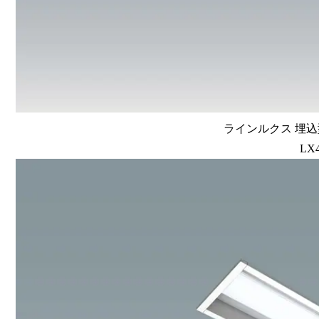
ラインルクス 埋込型
LX4