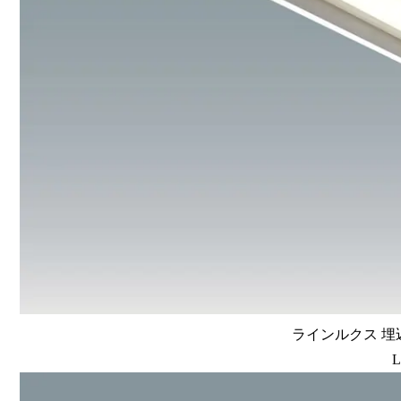
ラインルクス 埋込
L