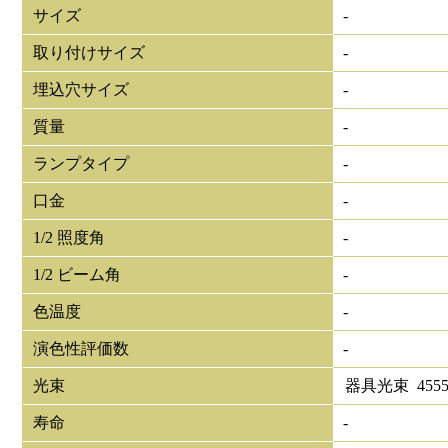
サイズ
-
取り付けサイズ
-
埋込穴サイズ
-
質量
-
ランプタイプ
-
口金
-
1/2 照度角
-
1/2 ビーム角
-
色温度
-
演色性評価数
-
光束
器具光束
455
寿命
-