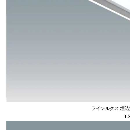
ラインルクス 埋込型
LX