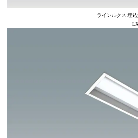
ラインルクス 埋込型
LX