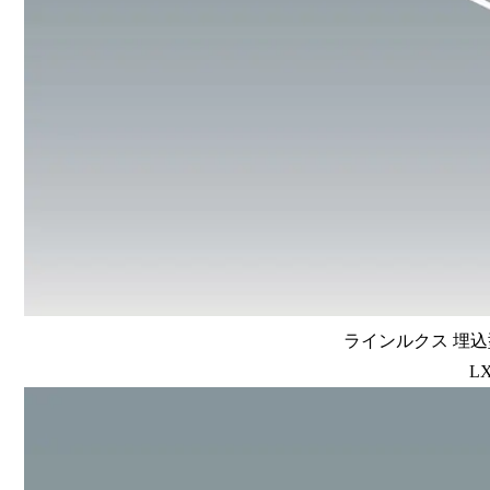
ラインルクス 埋込型
LX