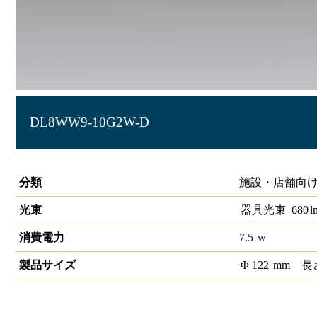
DL8WW9-10G2W-D
高演色グレアレスダウンライトφ100 850lmクラス
分類
施設・店舗向け
光束
器具光束
680
l
消費電力
7.5
w
製品サイズ
Φ
122
mm
長