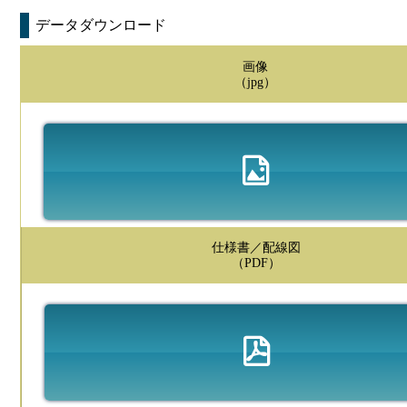
データダウンロード
画像
（jpg）
仕様書／配線図
（PDF）