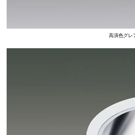
高演色グレア