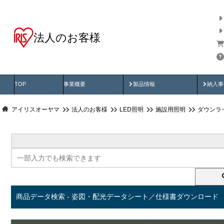
法人のお客様
商品データ検索
用途別から探す
納入
製品動画
納入
TOP
事業概要
製品情報
納入事
アイリスオーヤマ
法人のお客様
LED照明
施設用照明
ダウンラ
商品データ検索 - 姿図・配光データシート／仕様書ダウンロード