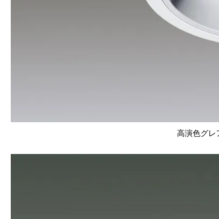
高演色グレア