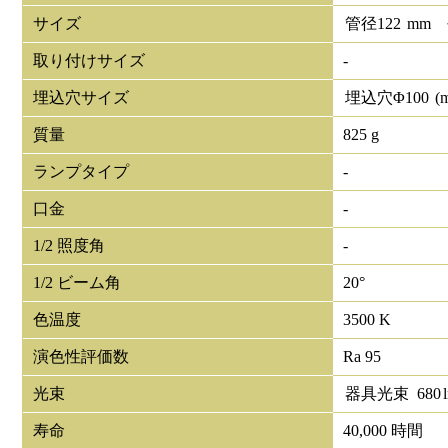
サイズ
管径
122
mm
取り付けサイズ
-
埋込穴サイズ
埋込穴Φ
100
(
質量
825 g
ランプタイプ
-
口金
-
1/2 照度角
-
1/2 ビーム角
20°
色温度
3500 K
演色性評価数
Ra 95
光束
器具光束
680
寿命
40,000 時間