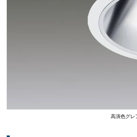
高演色グレア