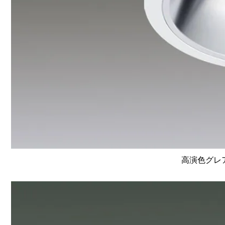
高演色グレア