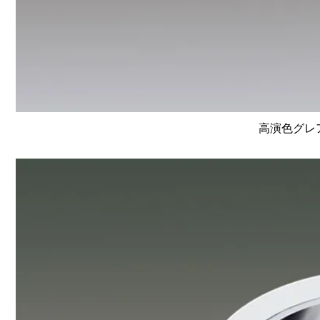
高演色グレア