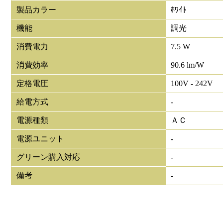
製品カラー
ﾎﾜｲﾄ
機能
調光
消費電力
7.5 W
消費効率
90.6 lm/W
定格電圧
100V - 242V
給電方式
-
電源種類
ＡＣ
電源ユニット
-
グリーン購入対応
-
備考
-