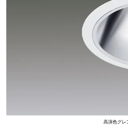
高演色グレア