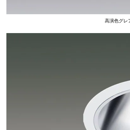
高演色グレア