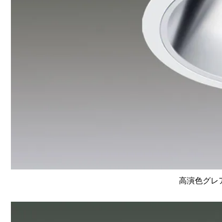
高演色グレア