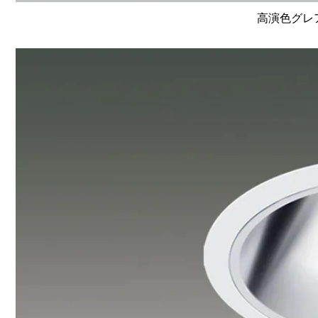
高演色グレア