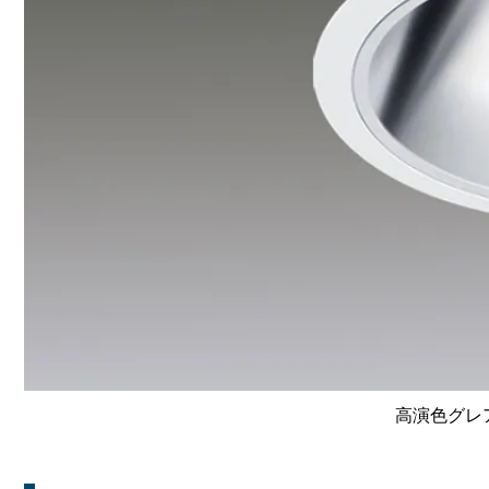
高演色グレア