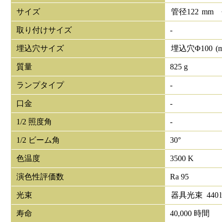
サイズ
管径
122
mm
取り付けサイズ
-
埋込穴サイズ
埋込穴Φ
100
(
質量
825 g
ランプタイプ
-
口金
-
1/2 照度角
-
1/2 ビーム角
30°
色温度
3500 K
演色性評価数
Ra 95
光束
器具光束
440
寿命
40,000 時間