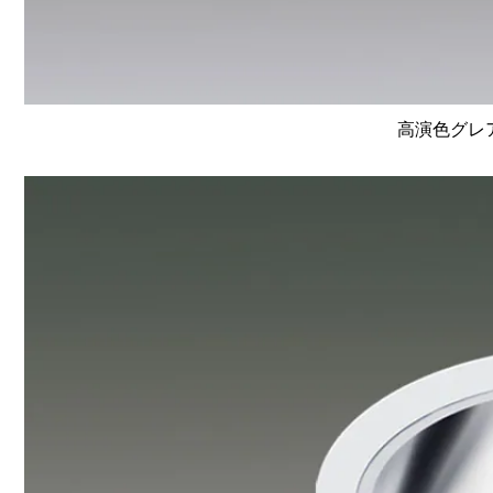
高演色グレア