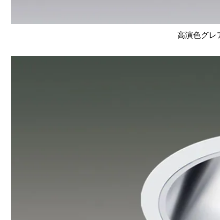
高演色グレア