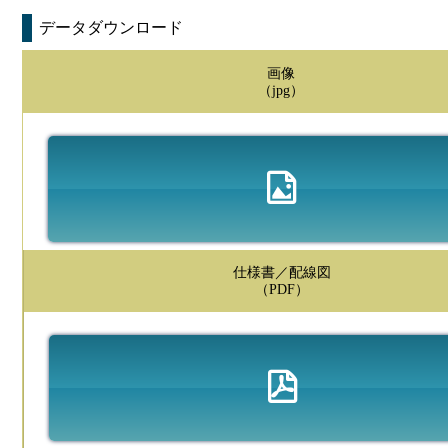
データダウンロード
画像
（jpg）
仕様書／配線図
（PDF）