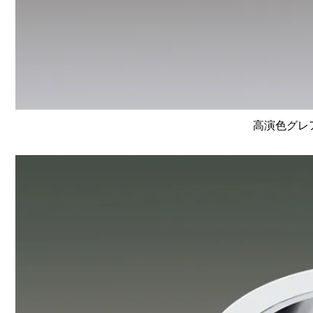
高演色グレア