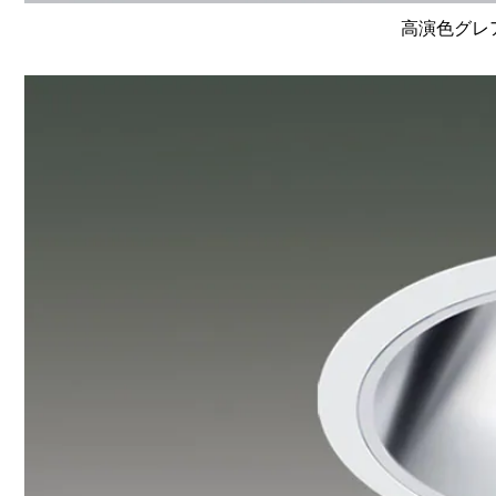
高演色グレア