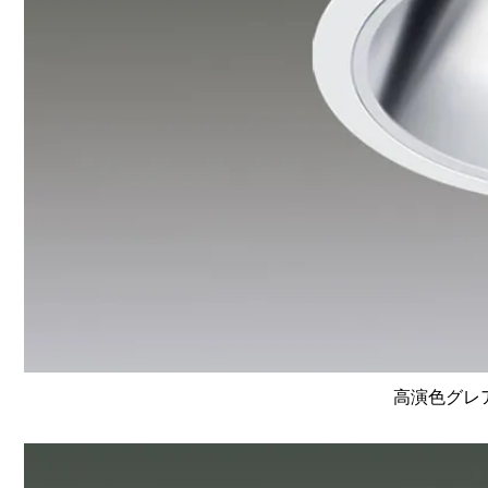
高演色グレア