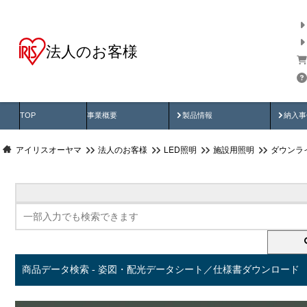
法人のお客様
商品データ検索
用途別から探す
納入
製品動画
納入
TOP
事業概要
製品情報
納入事
アイリスオーヤマ
法人のお客様
LED照明
施設用照明
ダウンラ
商品データ検索 - 姿図・配光データシート／仕様書ダウンロード