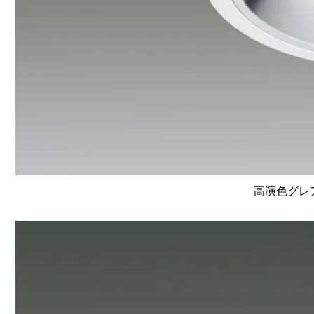
高演色グレア