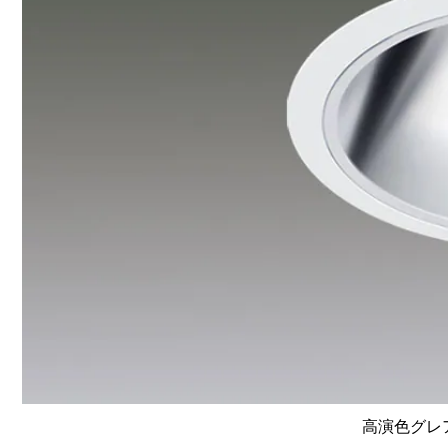
高演色グレア