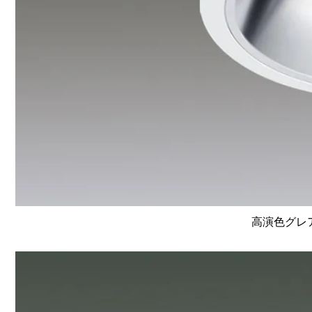
高演色グレア