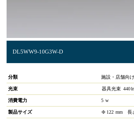
DL5WW9-10G3W-D
高演色グレアレスダウンライトφ100 550lmクラス
分類
施設・店舗向け
光束
器具光束
440
l
消費電力
5
w
製品サイズ
Φ
122
mm
長