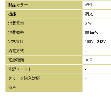
製品カラー
ﾎﾜｲﾄ
機能
調光
消費電力
5 W
消費効率
88 lm/W
定格電圧
100V - 242V
給電方式
-
電源種類
ＡＣ
電源ユニット
-
グリーン購入対応
-
備考
-