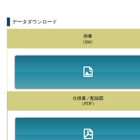
データダウンロード
画像
（jpg）
仕様書／配線図
（PDF）