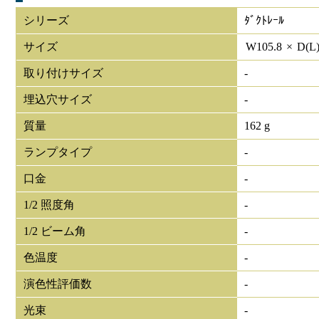
シリーズ
ﾀﾞｸﾄﾚｰﾙ
サイズ
W
105.8
×
D(L
取り付けサイズ
-
埋込穴サイズ
-
質量
162 g
ランプタイプ
-
口金
-
1/2 照度角
-
1/2 ビーム角
-
色温度
-
演色性評価数
-
光束
-