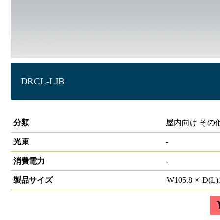
DRCL-LJB
ダクトレール L型ジョイント
分類
屋内向け その
光束
-
消費電力
-
製品サイズ
W
105.8
×
D(L)