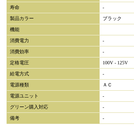
寿命
-
製品カラー
ブラック
機能
消費電力
-
消費効率
-
定格電圧
100V - 125V
給電方式
-
電源種類
ＡＣ
電源ユニット
-
グリーン購入対応
-
備考
-