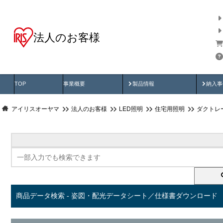
法人のお客様
商品データ検索
用途別から探す
納入
製品動画
納入
TOP
事業概要
製品情報
納入事
アイリスオーヤマ
法人のお客様
LED照明
住宅用照明
ダクトレ
商品データ検索 - 姿図・配光データシート／仕様書ダウンロード