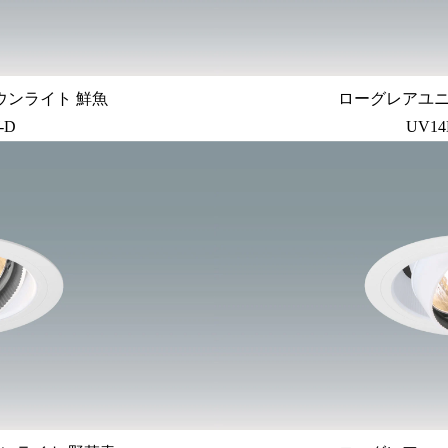
ウンライト 鮮魚
ローグレアユ
-D
UV14