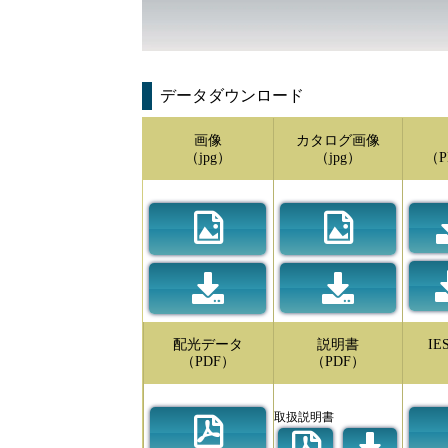
データダウンロード
画像
カタログ画像
（jpg）
（jpg）
（P
配光データ
説明書
I
（PDF）
（PDF）
取扱説明書