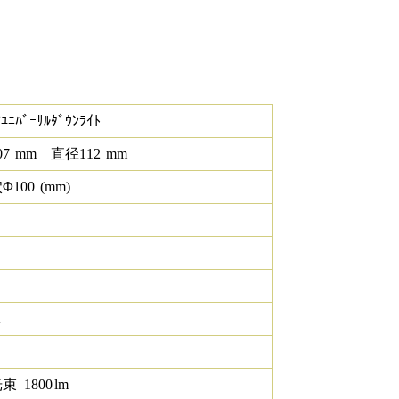
ｱﾕﾆﾊﾞｰｻﾙﾀﾞｳﾝﾗｲﾄ
07
mm
直径
112
mm
Φ
100
(mm)
K
光束
1800
lm