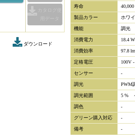
寿命
40,00
カタログ使
製品カラー
ホワ
用データ
機能
調光
消費電力
18.4 W
ダウンロード
消費効率
97.8 l
定格電圧
100V -
センサー
-
調光
PWM
調光範囲
5 % 
調色
-
グリーン購入対応
-
備考
-