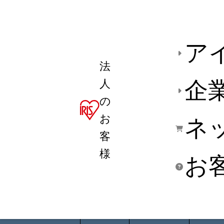
ア
法
人
企
の
お
ネ
客
様
お
商品デ
用途別