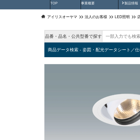
製品動
TOP
事業概要
製品情報
アイリスオーヤマ
法人のお客様
LED照明
品番・品名・公共型番で探す
商品データ検索 - 姿図・配光データシート／