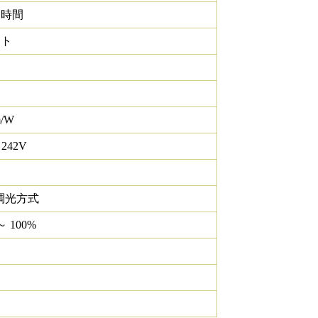
0 時間
イト
m/W
 242V
調光方式
～ 100%