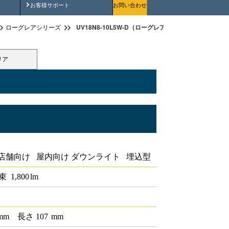
安全にご使用いただくために
お客様サポート
お問い合わせ
UV18N8-10L5W-D（ローグレアユニバーサルダウン
ローグレアシリーズ
リア
ンライト
店舗向け 屋内向け ダウンライト 埋込型
束
1,800
lm
mm
長さ
107
mm