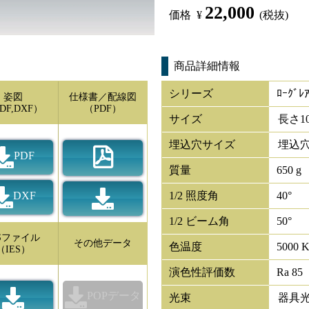
22,000
価格
¥
(税抜)
商品詳細情報
シリーズ
ﾛｰｸﾞﾚ
姿図
仕様書／配線図
DF,DXF）
（PDF）
サイズ
長さ
1
埋込穴サイズ
埋込穴
PDF
質量
650 g
DXF
1/2 照度角
40°
1/2 ビーム角
50°
ESファイル
その他データ
色温度
5000 
（IES）
演色性評価数
Ra 85
POPデータ
光束
器具