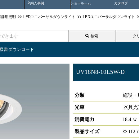
画
納入事例動画
納入事例
ショールーム
カタログ
店舗用照明
LEDユニバーサルダウンライト
LEDユニバーサルダウンライト
検索
ク
仕様書ダウンロード
UV18N8-10L5W-D
ローグレアユニバーサルダウ
分類
施設・
光束
器具光
消費電力
18.4
w
製品サイズ
Φ
112