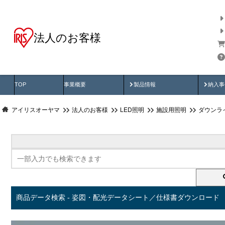
法人のお客様
商品データ検索
用途別から探す
納入
製品動画
納入
TOP
事業概要
製品情報
納入事
アイリスオーヤマ
法人のお客様
LED照明
施設用照明
ダウンラ
商品データ検索 - 姿図・配光データシート／仕様書ダウンロード