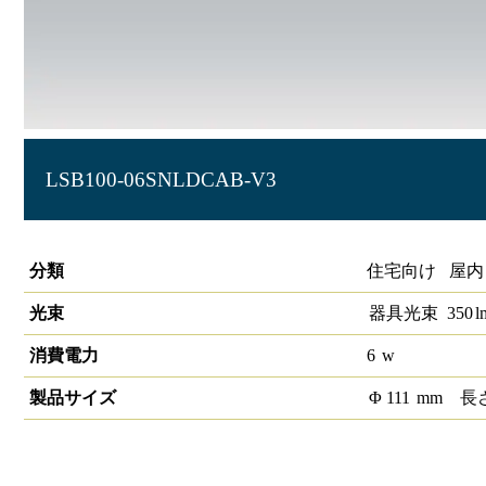
LSB100-06SNLDCAB-V3
段調色調光SB形ダウンライト
分類
住宅向け 屋内
光束
器具光束
350
l
消費電力
6
w
製品サイズ
Φ
111
mm
長