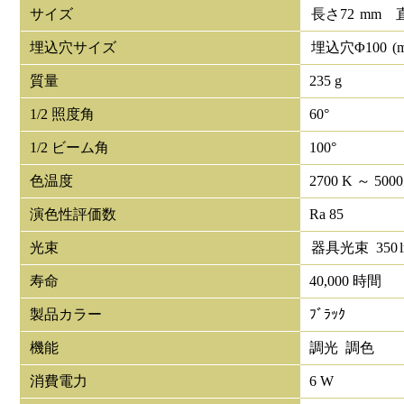
サイズ
長さ
72
mm
埋込穴サイズ
埋込穴Φ
100
(
質量
235 g
1/2 照度角
60°
1/2 ビーム角
100°
色温度
2700 K ～ 5000
演色性評価数
Ra 85
光束
器具光束
350
寿命
40,000 時間
製品カラー
ﾌﾞﾗｯｸ
機能
調光 調色
消費電力
6 W