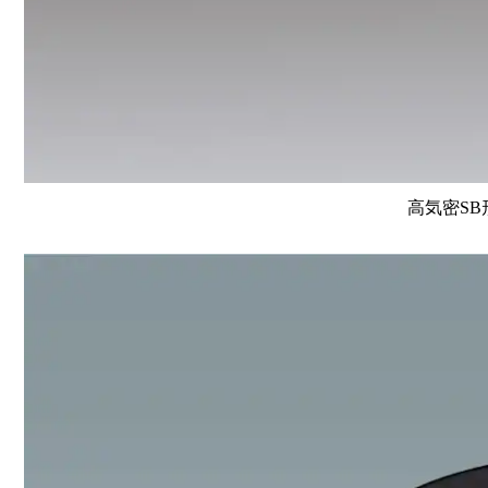
高気密SB