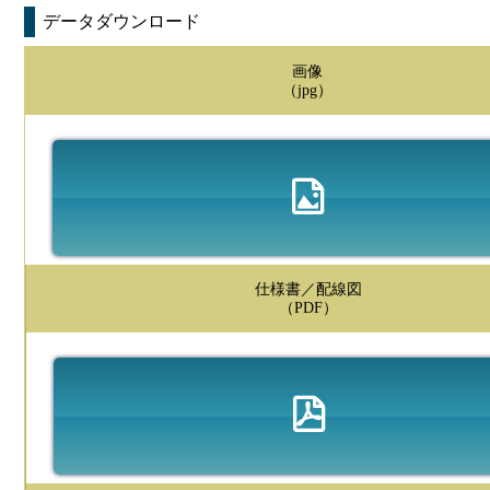
データダウンロード
画像
（jpg）
仕様書／配線図
（PDF）