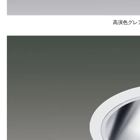
高演色グレア