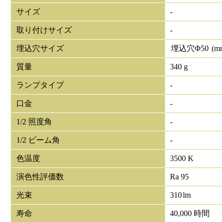
サイズ
-
取り付けサイズ
-
埋込穴サイズ
埋込穴Φ
50
(m
質量
340 g
ランプタイプ
-
口金
-
1/2 照度角
-
1/2 ビーム角
-
色温度
3500 K
演色性評価数
Ra 95
光束
310
lm
寿命
40,000 時間