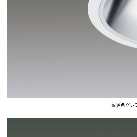
高演色グレア