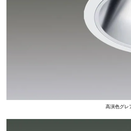
高演色グレア