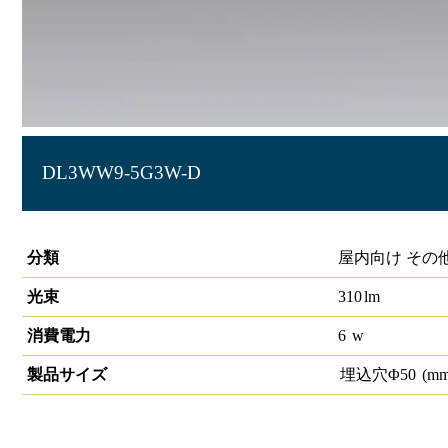
DL3WW9-5G3W-D
高演色グレアレスダウンライトφ50 380lmクラス
分類
屋内向け その
光束
310
lm
消費電力
6
w
製品サイズ
埋込穴Φ
50
(mm