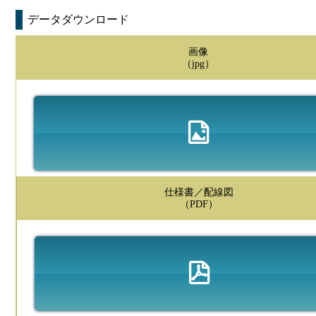
データダウンロード
画像
（jpg）
仕様書／配線図
（PDF）