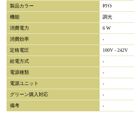
製品カラー
ﾎﾜｲﾄ
機能
調光
消費電力
6 W
消費効率
-
定格電圧
100V - 242V
給電方式
-
電源種類
-
電源ユニット
-
グリーン購入対応
-
備考
-