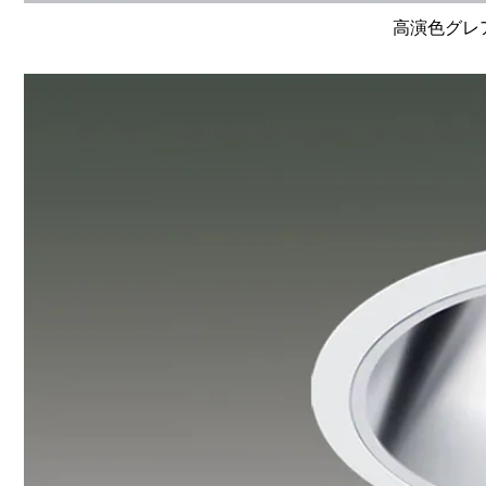
高演色グレア