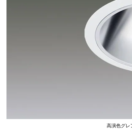
高演色グレア