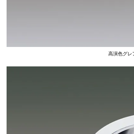
高演色グレア