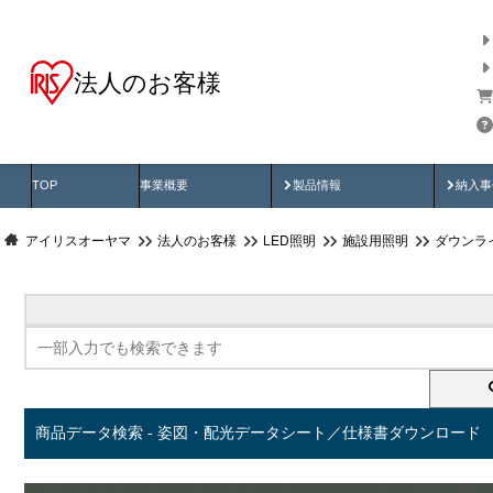
法人のお客様
商品データ検索
用途別から探す
納入
製品動画
納入
TOP
事業概要
製品情報
納入事
アイリスオーヤマ
法人のお客様
LED照明
施設用照明
ダウンラ
商品データ検索 - 姿図・配光データシート／仕様書ダウンロード