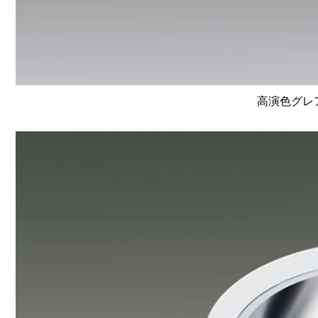
高演色グレア