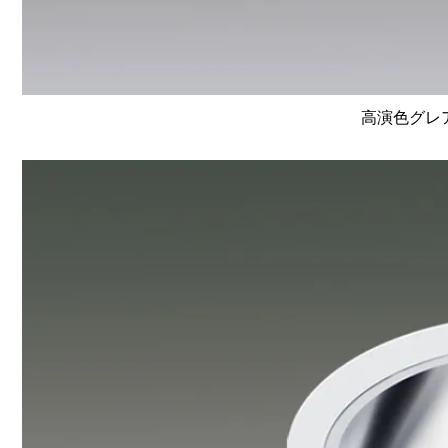
高演色グレア